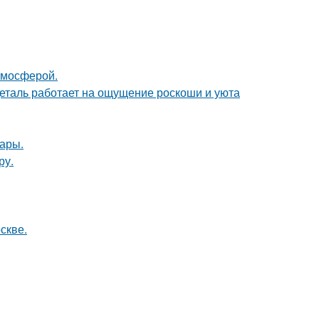
тмосферой.
деталь работает на ощущение роскоши и уюта
ары.
ру.
скве.