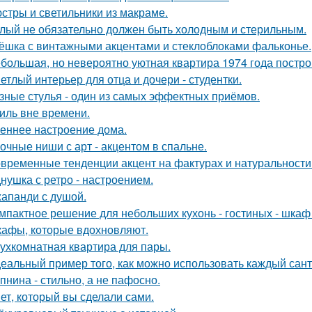
стры и светильники из макраме.
лый не обязательно должен быть холодным и стерильным.
ёшка с винтажными акцентами и стеклоблоками фальконье.
большая, но невероятно уютная квартира 1974 года постро
етлый интерьер для отца и дочери - студентки.
зные стулья - один из самых эффектных приёмов.
иль вне времени.
еннее настроение дома.
очные ниши с арт - акцентом в спальне.
временные тенденции акцент на фактурах и натуральности
нушка с ретро - настроением.
апанди с душой.
мпактное решение для небольших кухонь - гостиных - шкаф
афы, которые вдохновляют.
ухкомнатная квартира для пары.
еальный пример того, как можно использовать каждый сант
пнина - стильно, а не пафосно.
ет, который вы сделали сами.