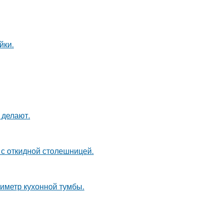
йки.
 делают.
 с откидной столешницей.
иметр кухонной тумбы.