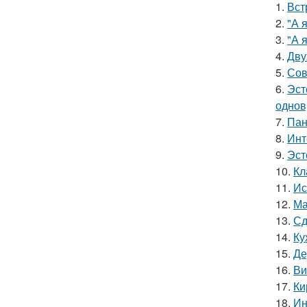
1.
Вст
2.
"А 
3.
"А 
4.
Дву
5.
Сов
6.
Эст
однов
7.
Пан
8.
Инт
9.
Эст
10.
Кл
11.
Ис
12.
Ма
13.
Сд
14.
Ку
15.
Де
16.
Ви
17.
Ки
18.
Ин