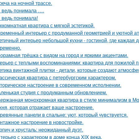
реча на ночной трассе.
я ведь понимала ….
я ведь понимала!
хкомнатная квартира с мягкой эстетикой.
ременный интерьер с продуманной геометрией и уютной а
етичный интерьер небольшой кухни - гостиной, где каждая 
ременно.
орамная трёшка с видом на город и яркими акцентами.
ерьер с теплыми воспоминаниями: квартира для пожилой п
етика винтажной плитки - детали, которые создают атмосфе
ассическая квартира с петербургским характером.
торическое настроение в современном исполнении.
ленькая студия с продуманным обновлением.
ержанная монохромная квартира в стиле минимализм в Мо
хня, которая отражает ваше настроение.
ревянные панели в спальне: уют, который чувствуется.
нтажное настроение в новостройке.
рпич и хрусталь: неожиданный дуэт.
терьер с характером в доме конца XIX века.