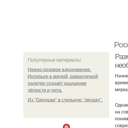
Рос
Раз
Популярные материалы
нео
Нежно-розовое вдохновение.
Начне
Интерьер в мягкой, романтичной
време
палитре создаёт ощущение
мерка
лёгкости и уюта.
Из "Однушки" в стильную "двушку".
Однак
на со
поним
совре