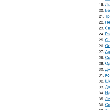
19.
Лю
20.
Бе
21.
Тр
22.
Не
23.
Св
24.
Ра
25.
Ст
26.
Ос
27.
Ар
28.
Со
29.
Од
30.
Дж
31.
Ко
32.
Шк
33.
Дв
34.
Ид
35.
Ле
36.
Св