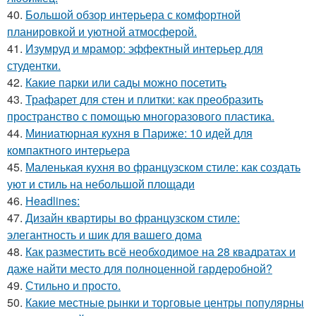
40.
Большой обзор интерьера с комфортной
планировкой и уютной атмосферой.
41.
Изумруд и мрамор: эффектный интерьер для
студентки.
42.
Какие парки или сады можно посетить
43.
Трафарет для стен и плитки: как преобразить
пространство с помощью многоразового пластика.
44.
Миниатюрная кухня в Париже: 10 идей для
компактного интерьера
45.
Маленькая кухня во французском стиле: как создать
уют и стиль на небольшой площади
46.
Headlines:
47.
Дизайн квартиры во французском стиле:
элегантность и шик для вашего дома
48.
Как разместить всё необходимое на 28 квадратах и
даже найти место для полноценной гардеробной?
49.
Стильно и просто.
50.
Какие местные рынки и торговые центры популярны