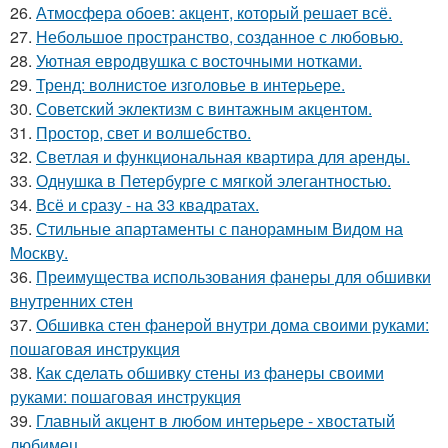
26.
Атмосфера обоев: акцент, который решает всё.
27.
Небольшое пространство, созданное с любовью.
28.
Уютная евродвушка с восточными нотками.
29.
Тренд: волнистое изголовье в интерьере.
30.
Советский эклектизм с винтажным акцентом.
31.
Простор, свет и волшебство.
32.
Светлая и функциональная квартира для аренды.
33.
Однушка в Петербурге с мягкой элегантностью.
34.
Всё и сразу - на 33 квадратах.
35.
Стильные апартаменты с панорамным Видом на
Москву.
36.
Преимущества использования фанеры для обшивки
внутренних стен
37.
Обшивка стен фанерой внутри дома своими руками:
пошаговая инструкция
38.
Как сделать обшивку стены из фанеры своими
руками: пошаговая инструкция
39.
Главный акцент в любом интерьере - хвостатый
любимец.