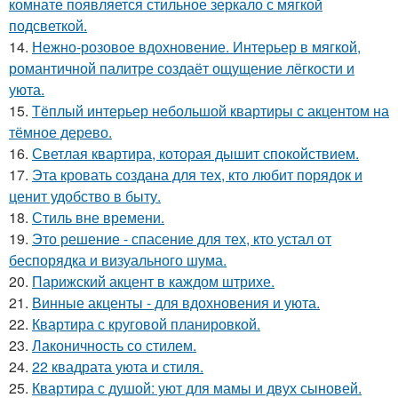
комнате появляется стильное зеркало с мягкой
подсветкой.
14.
Нежно-розовое вдохновение. Интерьер в мягкой,
романтичной палитре создаёт ощущение лёгкости и
уюта.
15.
Тёплый интерьер небольшой квартиры с акцентом на
тёмное дерево.
16.
Светлая квартира, которая дышит спокойствием.
17.
Эта кровать создана для тех, кто любит порядок и
ценит удобство в быту.
18.
Стиль вне времени.
19.
Это решение - спасение для тех, кто устал от
беспорядка и визуального шума.
20.
Парижский акцент в каждом штрихе.
21.
Винные акценты - для вдохновения и уюта.
22.
Квартира с круговой планировкой.
23.
Лаконичность со стилем.
24.
22 квадрата уюта и стиля.
25.
Квартира с душой: уют для мамы и двух сыновей.