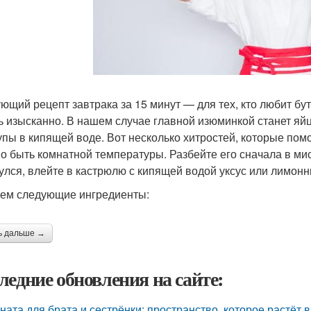
ющий рецепт завтрака за 15 минут — для тех, кто любит б
ь изысканно. В нашем случае главной изюминкой станет яйцо
упы в кипящей воде. Вот несколько хитростей, которые помо
о быть комнатной температуры. Разбейте его сначала в мис
улся, влейте в кастрюлю с кипящей водой уксус или лимонн
ем следующие ингредиенты:
ь дальше →
ледние обновления на сайте:
ната для брата и сестрёнки: пространство, которое растёт в