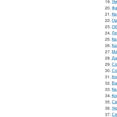
19.
Ум
20.
Фа
21.
Кв
22.
Ор
23.
Об
24.
Ле
25.
Кв
26.
Ка
27.
Ма
28.
Да
29.
Со
30.
Со
31.
Ко
32.
Ва
33.
Кв
34.
Ко
35.
Св
36.
Ую
37.
Се