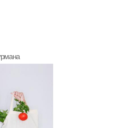
урмана