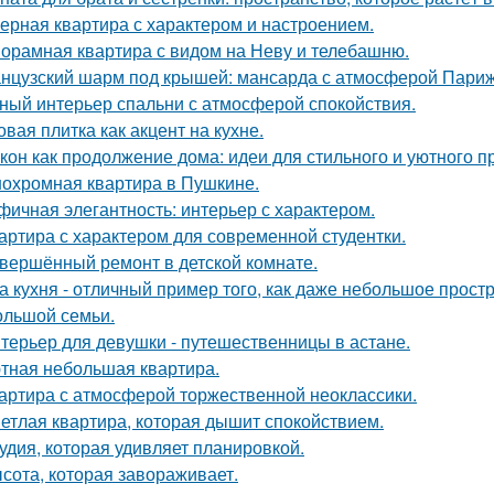
ерная квартира с характером и настроением.
орамная квартира с видом на Неву и телебашню.
нцузский шарм под крышей: мансарда с атмосферой Париж
ный интерьер спальни с атмосферой спокойствия.
овая плитка как акцент на кухне.
кон как продолжение дома: идеи для стильного и уютного п
охромная квартира в Пушкине.
фичная элегантность: интерьер с характером.
артира с характером для современной студентки.
вершённый ремонт в детской комнате.
а кухня - отличный пример того, как даже небольшое прос
ольшой семьи.
терьер для девушки - путешественницы в астане.
тная небольшая квартира.
артира с атмосферой торжественной неоклассики.
етлая квартира, которая дышит спокойствием.
удия, которая удивляет планировкой.
сота, которая завораживает.