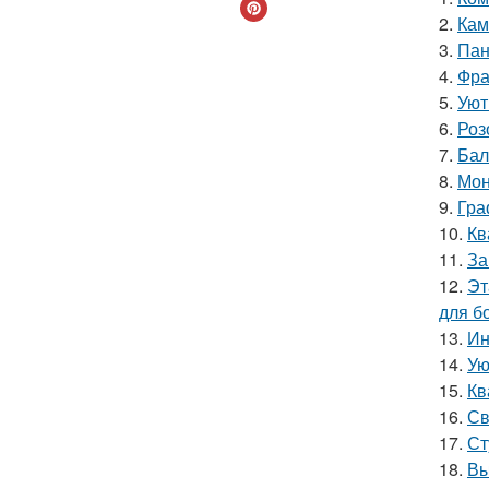
2.
Кам
3.
Пан
4.
Фра
5.
Уют
6.
Роз
7.
Бал
8.
Мон
9.
Гра
10.
Кв
11.
За
12.
Эт
для б
13.
Ин
14.
Ую
15.
Кв
16.
Св
17.
Ст
18.
Вы