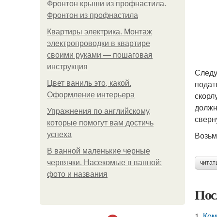
Фронтон крыши из профнастила.
Фронтон из профнастила
Квартиры электрика. Монтаж
электропроводки в квартире
своими руками — пошаговая
инструкция
Следу
подат
Цвет ваниль это, какой.
скорл
Оформление интерьера
должн
Упражнения по английскому,
сверн
которые помогут вам достичь
Возьм
успеха
В ванной маленькие черные
червячки. Насекомые в ванной:
читат
фото и названия
Пос
1.
Ком