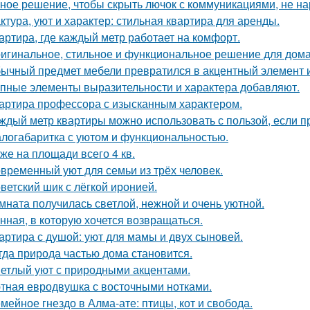
ное решение, чтобы скрыть лючок с коммуникациями, не на
ктура, уют и характер: стильная квартира для аренды.
артира, где каждый метр работает на комфорт.
игинальное, стильное и функциональное решение для дома
ычный предмет мебели превратился в акцентный элемент 
пные элементы выразительности и характера добавляют.
артира профессора с изысканным характером.
ждый метр квартиры можно использовать с пользой, если 
логабаритка с уютом и функциональностью.
же на площади всего 4 кв.
временный уют для семьи из трёх человек.
ветский шик с лёгкой иронией.
мната получилась светлой, нежной и очень уютной.
нная, в которую хочется возвращаться.
артира с душой: уют для мамы и двух сыновей.
гда природа частью дома становится.
етлый уют с природными акцентами.
тная евродвушка с восточными нотками.
мейное гнездо в Алма-ате: птицы, кот и свобода.