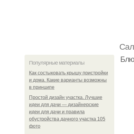
Сал
Блю
Популярные материалы
Как состыковать крышу пристройки
и дома. Какие варианты возможны
в принципе
Простой дизайн участка. Лучшие
идеи для дачи — дизайнерские
идеи для дачи и правила
обустройства дачного участка 105
фото