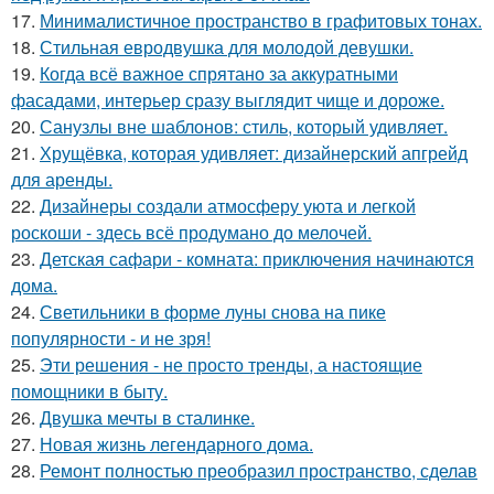
17.
Минималистичное пространство в графитовых тонах.
18.
Стильная евродвушка для молодой девушки.
19.
Когда всё важное спрятано за аккуратными
фасадами, интерьер сразу выглядит чище и дороже.
20.
Санузлы вне шаблонов: стиль, который удивляет.
21.
Хрущёвка, которая удивляет: дизайнерский апгрейд
для аренды.
22.
Дизайнеры создали атмосферу уюта и легкой
роскоши - здесь всё продумано до мелочей.
23.
Детская сафари - комната: приключения начинаются
дома.
24.
Светильники в форме луны снова на пике
популярности - и не зря!
25.
Эти решения - не просто тренды, а настоящие
помощники в быту.
26.
Двушка мечты в сталинке.
27.
Новая жизнь легендарного дома.
28.
Ремонт полностью преобразил пространство, сделав