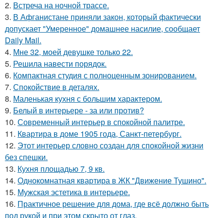
2.
Встреча на ночной трассе.
3.
В Афганистане приняли закон, который фактически
допускает "Умеренное" домашнее насилие, сообщает
Daily Mail.
4.
Мне 32, моей девушке только 22.
5.
Решила навести порядок.
6.
Компактная студия с полноценным зонированием.
7.
Спокойствие в деталях.
8.
Маленькая кухня с большим характером.
9.
Белый в интерьере - за или против?
10.
Современный интерьер в спокойной палитре.
11.
Квартира в доме 1905 года, Санкт-петербург.
12.
Этот интерьер словно создан для спокойной жизни
без спешки.
13.
Кухня площадью 7, 9 кв.
14.
Однокомнатная квартира в ЖК "Движение Тушино".
15.
Мужская эстетика в интерьере.
16.
Практичное решение для дома, где всё должно быть
под рукой и при этом скрыто от глаз.