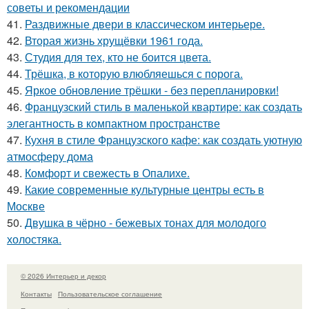
советы и рекомендации
41.
Раздвижные двери в классическом интерьере.
42.
Вторая жизнь хрущёвки 1961 года.
43.
Студия для тех, кто не боится цвета.
44.
Трёшка, в которую влюбляешься с порога.
45.
Яркое обновление трёшки - без перепланировки!
46.
Французский стиль в маленькой квартире: как создать
элегантность в компактном пространстве
47.
Кухня в стиле Французского кафе: как создать уютную
атмосферу дома
48.
Комфорт и свежесть в Опалихе.
49.
Какие современные культурные центры есть в
Москве
50.
Двушка в чёрно - бежевых тонах для молодого
холостяка.
© 2026 Интерьер и декор
Контакты
Пользовательское соглашение