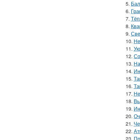
5.
Бал
6.
Гра
7.
Тёп
8.
Ква
9.
Све
10.
Не
11.
Ую
12.
Со
13.
На
14.
Ин
15.
Та
16.
Та
17.
Не
18.
Вы
19.
Ин
20.
Оч
21.
Че
22.
Ат
23.
Пр