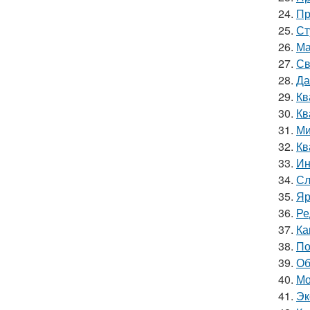
24.
Пр
25.
Ст
26.
Ма
27.
Св
28.
Да
29.
Кв
30.
Кв
31.
Ми
32.
Кв
33.
Ин
34.
Сл
35.
Яр
36.
Ре
37.
Ка
38.
По
39.
Об
40.
Мо
41.
Эк