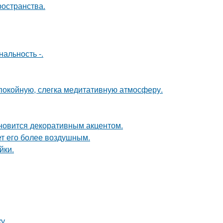
ространства.
альность -.
спокойную, слегка медитативную атмосферу.
ановится декоративным акцентом.
ет его более воздушным.
йки.
у.