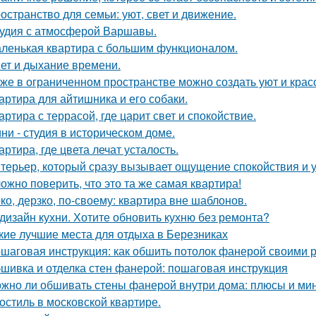
остранство для семьи: уют, свет и движение.
удия с атмосферой Варшавы.
ленькая квартира с большим функционалом.
ет и дыхание времени.
же в ограниченном пространстве можно создать уют и красо
артира для айтишника и его собаки.
артира с террасой, где царит свет и спокойствие.
ни - студия в историческом доме.
артира, где цвета лечат усталость.
терьер, который сразу вызывает ощущение спокойствия и 
ожно поверить, что это та же самая квартира!
ко, дерзко, по-своему: квартира вне шаблонов.
дизайн кухни. Хотите обновить кухню без ремонта?
кие лучшие места для отдыха в Березниках
шаговая инструкция: как обшить потолок фанерой своими 
шивка и отделка стен фанерой: пошаговая инструкция
жно ли обшивать стены фанерой внутри дома: плюсы и ми
остиль в московской квартире.