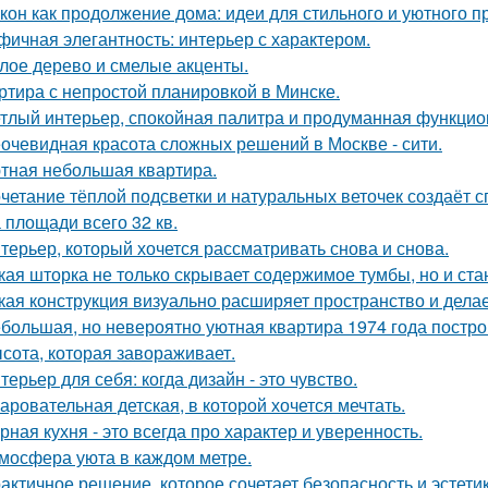
кон как продолжение дома: идеи для стильного и уютного п
фичная элегантность: интерьер с характером.
лое дерево и смелые акценты.
ртира с непростой планировкой в Минске.
тлый интерьер, спокойная палитра и продуманная функцион
очевидная красота сложных решений в Москве - сити.
тная небольшая квартира.
четание тёплой подсветки и натуральных веточек создаёт 
 площади всего 32 кв.
терьер, который хочется рассматривать снова и снова.
кая шторка не только скрывает содержимое тумбы, но и ст
кая конструкция визуально расширяет пространство и дела
большая, но невероятно уютная квартира 1974 года постро
сота, которая завораживает.
терьер для себя: когда дизайн - это чувство.
аровательная детская, в которой хочется мечтать.
рная кухня - это всегда про характер и уверенность.
мосфера уюта в каждом метре.
актичное решение, которое сочетает безопасность и эстетик