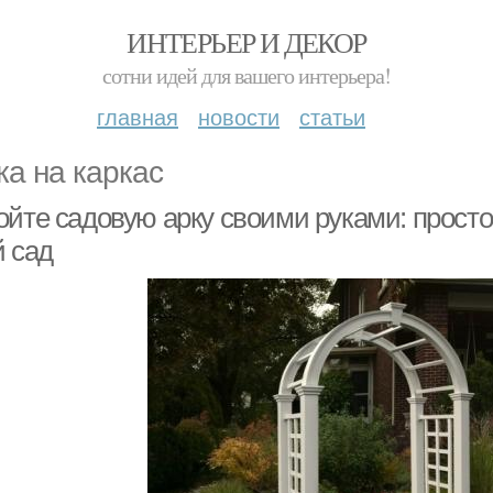
ИНТЕРЬЕР И ДЕКОР
сотни идей для вашего интерьера!
главная
новости
статьи
ка на каркас
ойте садовую арку своими руками: прост
й сад