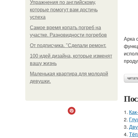
Упражнения по английскому,
которые помогут вам достичь
успеха
Самое время копать погреб на
участке. Разновидности погребов
Арка 
функц
От подписчика. "Сделали ремонт.
испол
100 идей дизайна, которые изменят
проду
вашу жизнь
Маленькая квартира для молодой
читат
девушки.
Пос
1.
Как
2.
Глу
3.
Дву
4.
Тёп