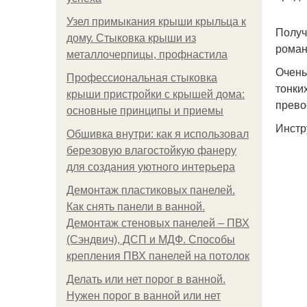
Узел примыкания крыши крыльца к
Получ
дому. Стыковка крыши из
роман
металлочерпицы, профнастила
Очень
Профессиональная стыковка
тонки
крыши пристройки с крышей дома:
прево
основные принципы и приемы
Инстр
Обшивка внутри: как я использовал
березовую влагостойкую фанеру
для создания уютного интерьера
Демонтаж пластиковых панелей.
Как снять панели в ванной.
Демонтаж стеновых панелей – ПВХ
(Сэндвич), ДСП и МДФ. Способы
крепления ПВХ панелей на потолок
Делать или нет порог в ванной.
Нужен порог в ванной или нет