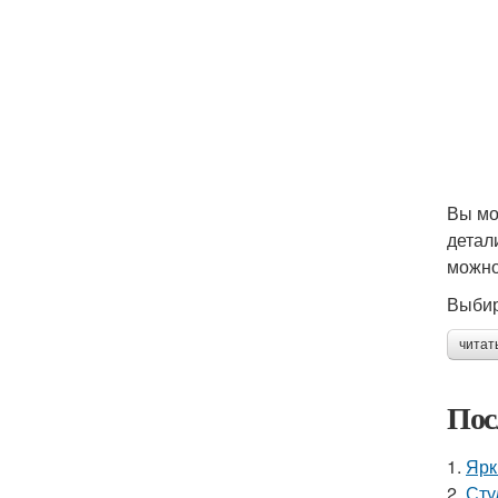
Вы мо
детал
можно
Выбир
читат
Пос
1.
Ярк
2.
Сту