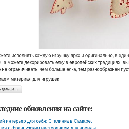
жете исполнять каждую игрушку ярко и оригинально, в един
и, а можете декорировать елку в европейских традициях, в
 не ограничивать, чем больше елка, тем разнообразней пус
аем материал для игрушек
ь дальше →
ледние обновления на сайте:
ий интерьер для себя: Сталинка в Самаре.
дия с французским настроением для аренды.