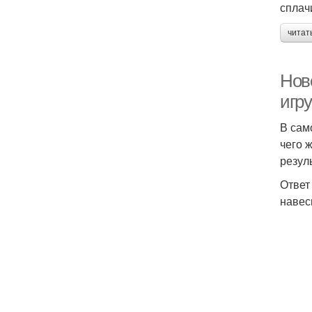
сплач
читат
Нов
игр
В сам
чего 
резул
Ответ
навес