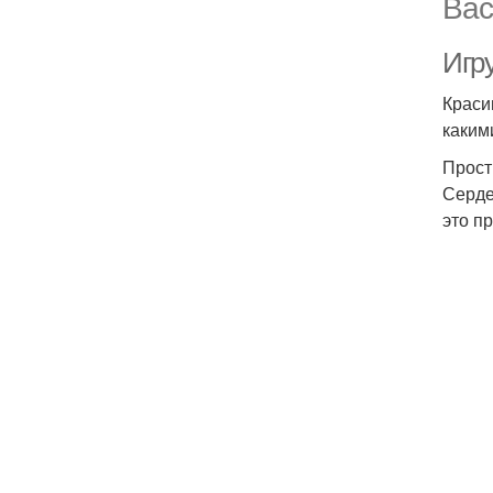
Вас
Игр
Краси
каким
Прос
Серде
это пр