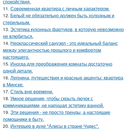
спокойствия.
11.
Современная квартира с личным характером.
12.
Белый не обязательно должен быть холодным и
стерильным.
13.
Эстетика кухонных фартуков, в которую невозможно
не влюбиться.
14.
Неоклассический санузел - это идеальный баланс
между элегантностью прошлого и комфортом
настоящего.
15.
Иногда для преображения комнаты достаточно
одной детали.
16.
Лепнина, путешествия и красные акценты: квартира
в Минске.
17.
Стиль вне времени.
18.
Умное решение, чтобы скрыть лючок с
коммуникациями, не нарушая эстетику ванной.
19.
Эти решения - не просто тренды, а настоящие
помощники в быту.
20.
Интерьер в духе "Алисы в стране Чудес".