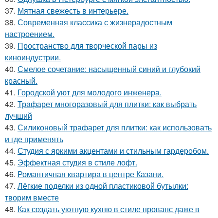
37.
Мятная свежесть в интерьере.
38.
Современная классика с жизнерадостным
настроением.
39.
Пространство для творческой пары из
киноиндустрии.
40.
Смелое сочетание: насыщенный синий и глубокий
красный.
41.
Городской уют для молодого инженера.
42.
Трафарет многоразовый для плитки: как выбрать
лучший
43.
Силиконовый трафарет для плитки: как использовать
и где применять
44.
Студия с яркими акцентами и стильным гардеробом.
45.
Эффектная студия в стиле лофт.
46.
Романтичная квартира в центре Казани.
47.
Лёгкие поделки из одной пластиковой бутылки:
творим вместе
48.
Как создать уютную кухню в стиле прованс даже в