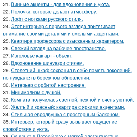
21.
Винные акценты - для вдохновения и уюта.
22.
Полочки, которые делают атмосферу.
23.
Лофт с нотками русского стиля.
24.
Этот интерьер с первого взгляда притягивает
внимание своими деталями и смелыми акцентами.
25.
Квартира профессора с изысканным характером.
26.
Свежий взгляд на рабочее пространство.
27.
Изголовье как арт - объект.
28.
Вдохновение шинуазри стилем.
29.
Столетний шкаф сохранил в себе память поколений,
но нуждался в бережном обновлении.
30.
Интерьер с орбитой настроения.
31.
Минимализм с душой.
32.
Комната получилась светлой, нежной и очень уютной.
33.
Желтый и красный: квартира с яркими акцентами.
34.
Стильная евродвушка с просторным балконом.
35.
Интерьер, который сразу вызывает ощущение
спокойствия и уюта.
36.
Однушка в Петербурге с мягкой элегантностью.