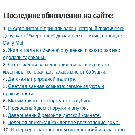
Последние обновления на сайте:
1.
В Афганистане приняли закон, который фактически
допускает "Умеренное" домашнее насилие, сообщает
Daily Mail.
2.
Жил я тогда в обычной хрущёвке, и как-то раз нас
одолели тараканы.
3.
Сын с женой на меня обиделись - и всё из-за
квартиры, которая досталась мне от бабушки.
4.
Детская в природной палитре.
5.
Светлая ванная комната: гармония уюта и
практичности.
6.
Минимализм, в котором есть глубина.
7.
Прекрасный дом снаружи и внутри.
8.
Завершённый ремонт в детской комнате.
9.
Зелёная прихожая как первое впечатление дома.
10.
Интерьер с настроением путешествий и азиатского