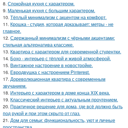
8.
Спокойная кухня с характером.
9.
Маленькая кухня с большим характером.
10.
Тёплый минимализм с акцентом на комфорт.
11.
Крошка - студия, которая доказывает: метры - не
главное.
12.
Сдержанный минимализм с чёрными акцентами:
стильная альтернатива классике.
13.
Квартира с характером для современной студентки.
14.
Бохо - интерьер с тёплой и живой атмосферой.
15.
Винтажное настроение в новостройке.
16.
Евродвушка с настроением Pinterest.
17.
Дореволюционная квартира с современным
звучанием.
18.
Интерьер с характером в доме конца XIX века.
19.
Классический интерьер с актуальным прочтением.
20.
Практичное решение для дома, где всё должно быть
под рукой и при этом скрыто от глаз.
21.
Дом для семьи: функциональность, уют и личные
пространства.