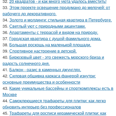
32.
20 квадратов - и как много уюта удалось вместить!
33.
Этом проекте освещение продумано до мелочей: от
рабочего до декоративного.
34.
Золото и молдинги: стильная квартира в Петербурге.
35.
Светлый уют с природными акцентами.
36.
Апартаменты с террасой и видом на природу.
37.
Городская квартира с душой фамильного дома.
38.
Большая роскошь на маленькой площади.
39.
Спортивное настроение в детской.
40.
Бирюзовый цвет - это свежесть морского бриза и
радость солнечного дня.
41.
Балкон - оазис в каменных джунглях.
42.
Силовая обшивка каркаса фанерой изнутри:
основные преимущества и особенности
43.
Какие уникальные бассейны и спорткомплексы есть в
Москве
44.
Самоклеющиеся трафареты для плитки: как легко
обновить интерьер без профессионалов
45.
Трафареты для росписи керамической плитки: как