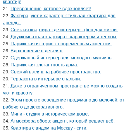
квартир!
21.
Превращение, которое вдохновляет!
22.
Фактура, уют и характер: стильная квартира для
аренды.
23.
Светлая квартира, где интерьер - фон для жизни.
24.
Двухкомнатная квартира с характером и теплом.
25.
Парижская история с современным акцентом.
26.
Вдохновение в деталях.
27.
Сдержанный интерьер для молодого мужчины.
28.
Парижская элегантность дома.
29.
Свежий взгляд на рабочее пространство.
30.
Терракота в интерьере спальни.
31.
Даже в ограниченном пространстве можно создать
уют и красоту.
32.
Этом проекте освещение продумано до мелочей: от
рабочего до декоративного.
33.
Мини - студия в историческом доме.
34.
Атмосфера обоев: акцент, который решает всё.
35.
Квартира с видом на Москву - сити.