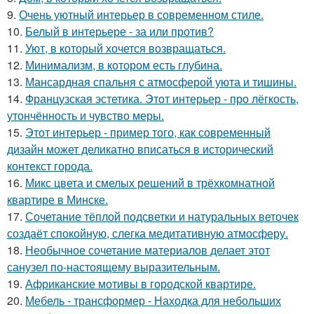
9.
Очень уютный интерьер в современном стиле.
10.
Белый в интерьере - за или против?
11.
Уют, в который хочется возвращаться.
12.
Минимализм, в котором есть глубина.
13.
Мансардная спальня с атмосферой уюта и тишины.
14.
Французская эстетика. Этот интерьер - про лёгкость,
утончённость и чувство меры.
15.
Этот интерьер - пример того, как современный
дизайн может деликатно вписаться в исторический
контекст города.
16.
Микс цвета и смелых решений в трёхкомнатной
квартире в Минске.
17.
Сочетание тёплой подсветки и натуральных веточек
создаёт спокойную, слегка медитативную атмосферу.
18.
Необычное сочетание материалов делает этот
санузел по-настоящему выразительным.
19.
Африканские мотивы в городской квартире.
20.
Мебель - трансформер - Находка для небольших