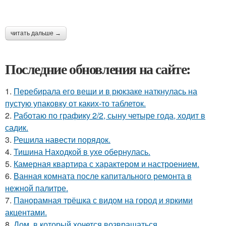
читать дальше →
Последние обновления на сайте:
1.
Перебирала его вещи и в рюкзаке наткнулась на
пустую упаковку от каких-то таблеток.
2.
Работаю по графику 2/2, сыну четыре года, ходит в
садик.
3.
Решила навести порядок.
4.
Тишина Находкой в ухе обернулась.
5.
Камерная квартира с характером и настроением.
6.
Ванная комната после капитального ремонта в
нежной палитре.
7.
Панорамная трёшка с видом на город и яркими
акцентами.
8.
Дом, в который хочется возвращаться.