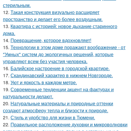
стерильным.
12.
Такая конструкция визуально расширяет
пространство и делает его более воздушным.
13.
Квартира с историей: новое дыхание старинного
дома.
14.
Превращение, которое вдохновляет!
15.
Технологии в этом доме поражают воображение - от
"Умных" систем до экологичных решений, которые
управляют всем без участия человека.
16.
Балийское настроение в городской квартире.
17.
Скандинавский характер в нижнем Новгороде.
18.
Уют и яркость в каждом метре.
19.
Современные тенденции акцент на фактурах и
натуральности делают.
20.
Натуральные материалы и природные оттенки
создают атмосферу тепла и близости к природе.
21.
Стиль и удобство для жизни в Тюмени.
22.
Правильное расположение духовки и микроволновки