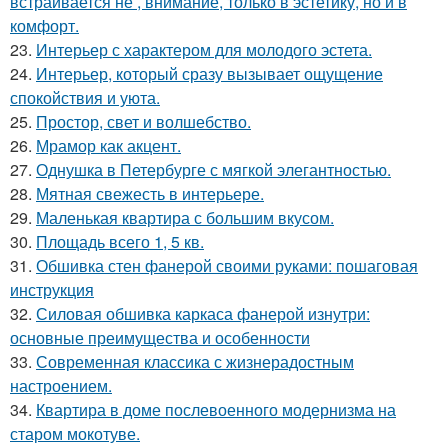
встраивается не , внимание, только в эстетику, но и в
комфорт.
23.
Интерьер с характером для молодого эстета.
24.
Интерьер, который сразу вызывает ощущение
спокойствия и уюта.
25.
Простор, свет и волшебство.
26.
Мрамор как акцент.
27.
Однушка в Петербурге с мягкой элегантностью.
28.
Мятная свежесть в интерьере.
29.
Маленькая квартира с большим вкусом.
30.
Площадь всего 1, 5 кв.
31.
Обшивка стен фанерой своими руками: пошаговая
инструкция
32.
Силовая обшивка каркаса фанерой изнутри:
основные преимущества и особенности
33.
Современная классика с жизнерадостным
настроением.
34.
Квартира в доме послевоенного модернизма на
старом мокотуве.