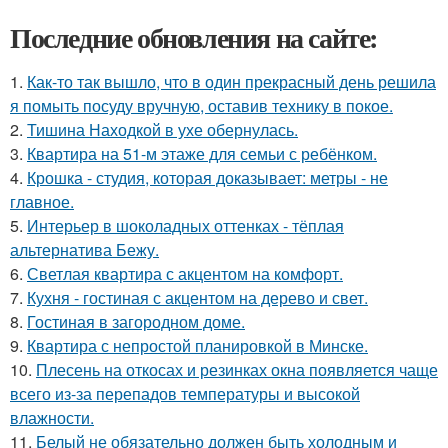
Последние обновления на сайте:
1.
Как-то так вышло, что в один прекрасный день решила
я помыть посуду вручную, оставив технику в покое.
2.
Тишина Находкой в ухе обернулась.
3.
Квартира на 51-м этаже для семьи с ребёнком.
4.
Крошка - студия, которая доказывает: метры - не
главное.
5.
Интерьер в шоколадных оттенках - тёплая
альтернатива Бежу.
6.
Светлая квартира с акцентом на комфорт.
7.
Кухня - гостиная с акцентом на дерево и свет.
8.
Гостиная в загородном доме.
9.
Квартира с непростой планировкой в Минске.
10.
Плесень на откосах и резинках окна появляется чаще
всего из-за перепадов температуры и высокой
влажности.
11.
Белый не обязательно должен быть холодным и