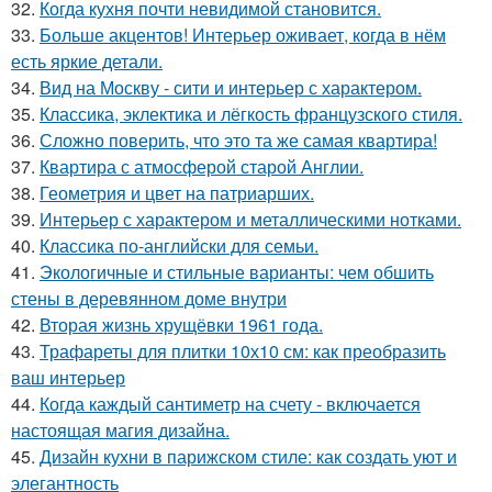
32.
Когда кухня почти невидимой становится.
33.
Больше акцентов! Интерьер оживает, когда в нём
есть яркие детали.
34.
Вид на Москву - сити и интерьер с характером.
35.
Классика, эклектика и лёгкость французского стиля.
36.
Сложно поверить, что это та же самая квартира!
37.
Квартира с атмосферой старой Англии.
38.
Геометрия и цвет на патриарших.
39.
Интерьер с характером и металлическими нотками.
40.
Классика по-английски для семьи.
41.
Экологичные и стильные варианты: чем обшить
стены в деревянном доме внутри
42.
Вторая жизнь хрущёвки 1961 года.
43.
Трафареты для плитки 10х10 см: как преобразить
ваш интерьер
44.
Когда каждый сантиметр на счету - включается
настоящая магия дизайна.
45.
Дизайн кухни в парижском стиле: как создать уют и
элегантность