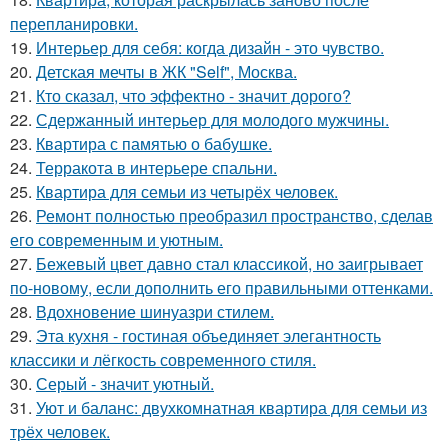
перепланировки.
19.
Интерьер для себя: когда дизайн - это чувство.
20.
Детская мечты в ЖК "Self", Москва.
21.
Кто сказал, что эффектно - значит дорого?
22.
Сдержанный интерьер для молодого мужчины.
23.
Квартира с памятью о бабушке.
24.
Терракота в интерьере спальни.
25.
Квартира для семьи из четырёх человек.
26.
Ремонт полностью преобразил пространство, сделав
его современным и уютным.
27.
Бежевый цвет давно стал классикой, но заигрывает
по-новому, если дополнить его правильными оттенками.
28.
Вдохновение шинуазри стилем.
29.
Эта кухня - гостиная объединяет элегантность
классики и лёгкость современного стиля.
30.
Серый - значит уютный.
31.
Уют и баланс: двухкомнатная квартира для семьи из
трёх человек.