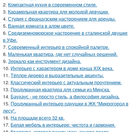
2.
Компактная кухня в современном стиле.
3.
Карамельная квартира для молодой девушки.
4.
Студия с французским настроением для аренды.
5.
Ванная комната в алом цвете.
6.
Средиземноморское настроение в сталинской двушке
в Уфе.
7.
Современный интерьер в спокойной палитре.
8.
Маленькая квартира, где нет случайных решений.
9.
Зеркало как инструмент дизайна.
10.
Интерьер с характером в доме конца XIX века.
11.
Тёплое дерево и выразительные акценты.
12.
Классический интерьер с актуальным прочтением.
13.
Продуманная квартира для семьи из Минска.
14.
Баухаус - не просто стиль, а философия дизайна.
15.
Продуманный интерьер однушки в ЖК "Микрогород в
лесу".
16.
На площади всего 32 кв.
17.
Белая мебель в интерьере: чистота и гармония.
18.
Квартира, которая раскрылась заново после