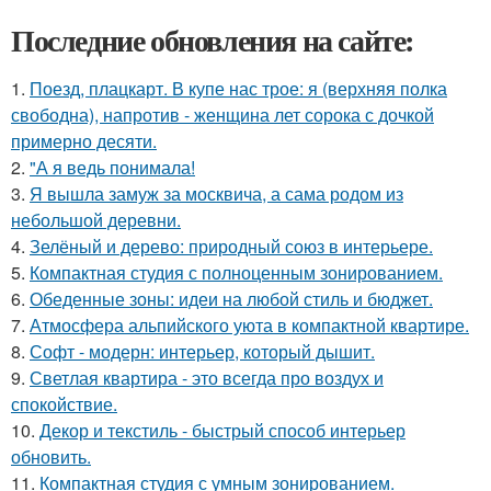
Последние обновления на сайте:
1.
Поезд, плацкарт. В купе нас трое: я (верхняя полка
свободна), напротив - женщина лет сорока с дочкой
примерно десяти.
2.
"А я ведь понимала!
3.
Я вышла замуж за москвича, а сама родом из
небольшой деревни.
4.
Зелёный и дерево: природный союз в интерьере.
5.
Компактная студия с полноценным зонированием.
6.
Обеденные зоны: идеи на любой стиль и бюджет.
7.
Атмосфера альпийского уюта в компактной квартире.
8.
Софт - модерн: интерьер, который дышит.
9.
Светлая квартира - это всегда про воздух и
спокойствие.
10.
Декор и текстиль - быстрый способ интерьер
обновить.
11.
Компактная студия с умным зонированием.