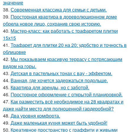
значение
38.
Современная классика для семьи с детьми.
39.
Просторная квартира в дореволюционном доме
обрела новое лицо, сохранив свою историю.
40.
Мастер-класс: как работать с трафаретом плитки
15х15
41.
Трафарет для плитки 20 на 20: удобство и точность в
облицовке
42.
Мы показываем красивую террасу с потрясающим
видом на горы.
43.
Детская в пастельных тонах с вау - эффектом.
44.
Ванная, где хочется задержаться подольше.
45.
Квартира для аренды, но с заботой.
46.
Просторное оформление с открытой планировкой.
47.
Как разместить всё необходимое на 28 квадратах и
даже найти место для полноценной гардеробной?
48.
Два уровня комфорта.
49.
Даже маленькая кухня может быть удобной!
50.
Креативное пространство с граффити и живыми