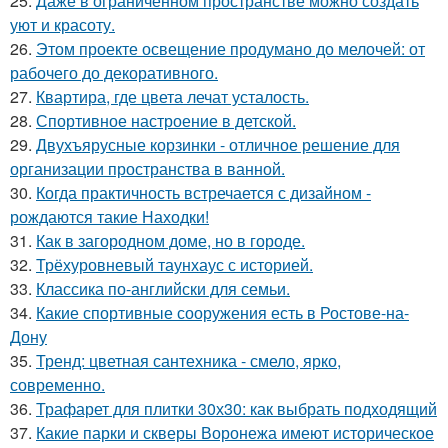
25.
Даже в ограниченном пространстве можно создать
уют и красоту.
26.
Этом проекте освещение продумано до мелочей: от
рабочего до декоративного.
27.
Квартира, где цвета лечат усталость.
28.
Спортивное настроение в детской.
29.
Двухъярусные корзинки - отличное решение для
организации пространства в ванной.
30.
Когда практичность встречается с дизайном -
рождаются такие Находки!
31.
Как в загородном доме, но в городе.
32.
Трёхуровневый таунхаус с историей.
33.
Классика по-английски для семьи.
34.
Какие спортивные сооружения есть в Ростове-на-
Дону
35.
Тренд: цветная сантехника - смело, ярко,
современно.
36.
Трафарет для плитки 30х30: как выбрать подходящий
37.
Какие парки и скверы Воронежа имеют историческое