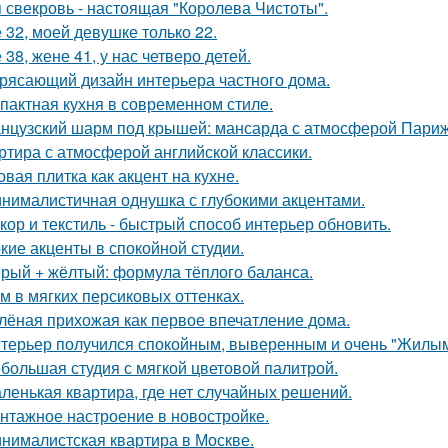
 свекровь - настоящая "Королева Чистоты".
 32, моей девушке только 22.
 38, жене 41, у нас четверо детей.
рясающий дизайн интерьера частного дома.
пактная кухня в современном стиле.
нцузский шарм под крышей: мансарда с атмосферой Париж
ртира с атмосферой английской классики.
овая плитка как акцент на кухне.
нималистичная однушка с глубокими акцентами.
кор и текстиль - быстрый способ интерьер обновить.
кие акценты в спокойной студии.
рый + жёлтый: формула тёплого баланса.
м в мягких персиковых оттенках.
лёная прихожая как первое впечатление дома.
терьер получился спокойным, выверенным и очень "Жилым
большая студия с мягкой цветовой палитрой.
ленькая квартира, где нет случайных решений.
нтажное настроение в новостройке.
нималистская квартира в Москве.