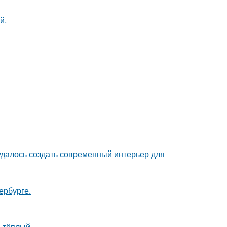
й.
 удалось создать современный интерьер для
ербурге.
 тёплый.