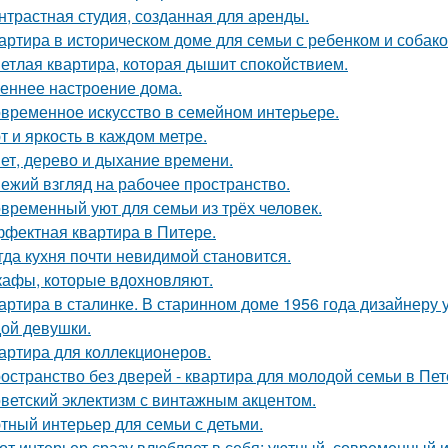
нтрастная студия, созданная для аренды.
артира в историческом доме для семьи с ребенком и собако
етлая квартира, которая дышит спокойствием.
еннее настроение дома.
временное искусство в семейном интерьере.
т и яркость в каждом метре.
ет, дерево и дыхание времени.
ежий взгляд на рабочее пространство.
временный уют для семьи из трёх человек.
фектная квартира в Питере.
гда кухня почти невидимой становится.
афы, которые вдохновляют.
артира в сталинке. В старинном доме 1956 года дизайнеру
ой девушки.
артира для коллекционеров.
остранство без дверей - квартира для молодой семьи в Пет
ветский эклектизм с винтажным акцентом.
тный интерьер для семьи с детьми.
от интерьер сразу влюбляет в себя: уютный, современный и