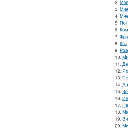
2.
Моя
3.
Мне
4.
Мне
5.
Пот
6.
Ком
7.
Фра
8.
Ква
9.
Роз
10.
Ми
11.
Де
12.
Яр
13.
Се
14.
До
15.
Зе
16.
Ин
17.
Не
18.
Ма
19.
Ви
20.
Ми