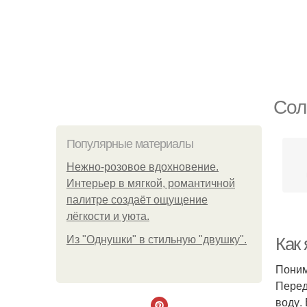
Сол
Популярные материалы
Нежно-розовое вдохновение.
Интерьер в мягкой, романтичной
палитре создаёт ощущение
лёгкости и уюта.
Из "Однушки" в стильную "двушку".
Как
Поним
Перед
воду.