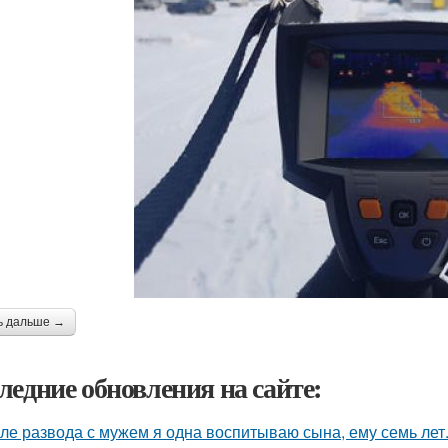
ь дальше →
ледние обновления на сайте:
ле развода с мужем я одна воспитываю сына, ему семь лет