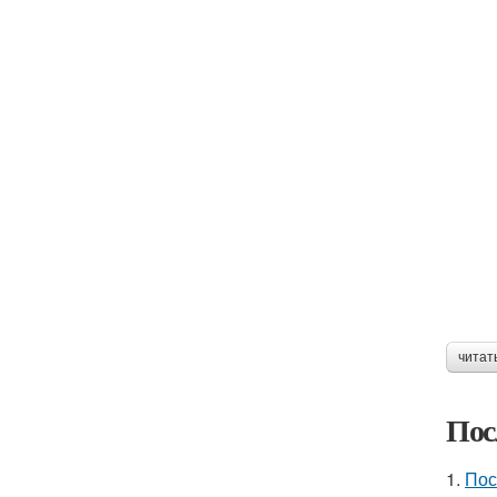
читат
Пос
1.
Пос