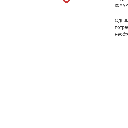
комму
Одним
потре
необх