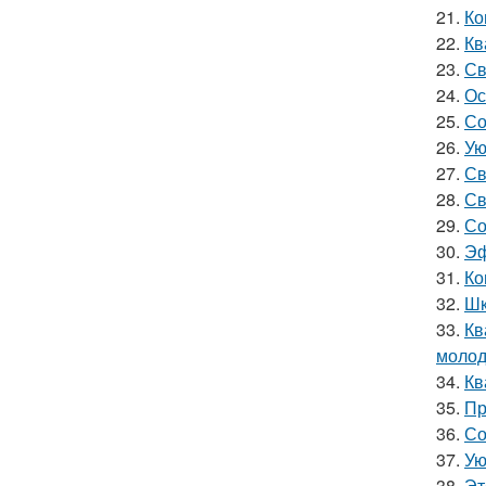
21.
Ко
22.
Кв
23.
Св
24.
Ос
25.
Со
26.
Ую
27.
Св
28.
Св
29.
Со
30.
Эф
31.
Ко
32.
Шк
33.
Кв
молод
34.
Кв
35.
Пр
36.
Со
37.
Ую
38.
Эт