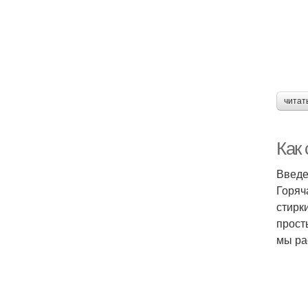
читат
Как
Введ
Горяч
стирк
прост
мы ра