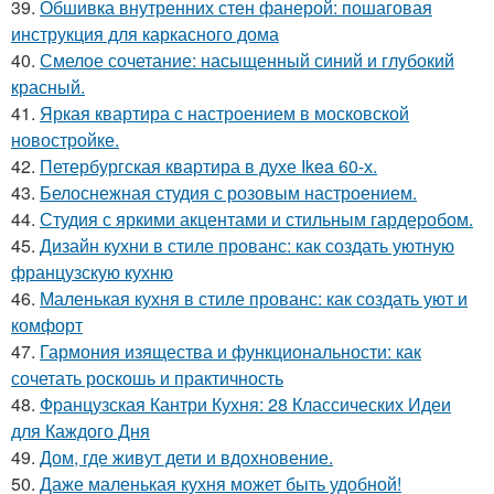
39.
Обшивка внутренних стен фанерой: пошаговая
инструкция для каркасного дома
40.
Смелое сочетание: насыщенный синий и глубокий
красный.
41.
Яркая квартира с настроением в московской
новостройке.
42.
Петербургская квартира в духе Ikea 60-х.
43.
Белоснежная студия с розовым настроением.
44.
Студия с яркими акцентами и стильным гардеробом.
45.
Дизайн кухни в стиле прованс: как создать уютную
французскую кухню
46.
Маленькая кухня в стиле прованс: как создать уют и
комфорт
47.
Гармония изящества и функциональности: как
сочетать роскошь и практичность
48.
Французская Кантри Кухня: 28 Классических Идеи
для Каждого Дня
49.
Дом, где живут дети и вдохновение.
50.
Даже маленькая кухня может быть удобной!