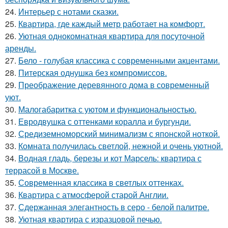
24.
Интерьер с нотами сказки.
25.
Квартира, где каждый метр работает на комфорт.
26.
Уютная однокомнатная квартира для посуточной
аренды.
27.
Бело - голубая классика с современными акцентами.
28.
Питерская однушка без компромиссов.
29.
Преображение деревянного дома в современный
уют.
30.
Малогабаритка с уютом и функциональностью.
31.
Евродвушка с оттенками коралла и бургунди.
32.
Средиземноморский минимализм с японской ноткой.
33.
Комната получилась светлой, нежной и очень уютной.
34.
Водная гладь, березы и кот Марсель: квартира с
террасой в Москве.
35.
Современная классика в светлых оттенках.
36.
Квартира с атмосферой старой Англии.
37.
Сдержанная элегантность в серо - белой палитре.
38.
Уютная квартира с изразцовой печью.