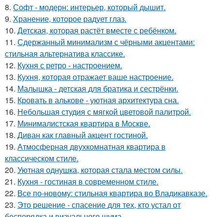
8.
Софт - модерн: интерьер, который дышит.
9.
Хранение, которое радует глаз.
10.
Детская, которая растёт вместе с ребёнком.
11.
Сдержанный минимализм с чёрными акцентами:
стильная альтернатива классике.
12.
Кухня с ретро - настроением.
13.
Кухня, которая отражает ваше настроение.
14.
Малышка - детская для братика и сестрёнки.
15.
Кровать в алькове - уютная архитектура сна.
16.
Небольшая студия с мягкой цветовой палитрой.
17.
Минималистская квартира в Москве.
18.
Диван как главный акцент гостиной.
19.
Атмосферная двухкомнатная квартира в
классическом стиле.
20.
Уютная однушка, которая стала местом силы.
21.
Кухня - гостиная в современном стиле.
22.
Все по-новому: стильная квартира во Владикавказе.
23.
Это решение - спасение для тех, кто устал от
беспорядка и визуального шума.