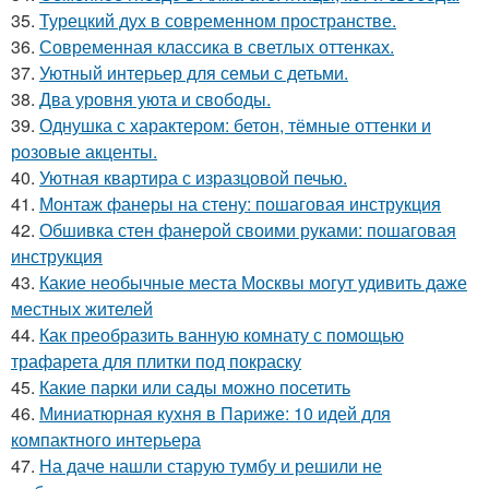
35.
Турецкий дух в современном пространстве.
36.
Современная классика в светлых оттенках.
37.
Уютный интерьер для семьи с детьми.
38.
Два уровня уюта и свободы.
39.
Однушка с характером: бетон, тёмные оттенки и
розовые акценты.
40.
Уютная квартира с изразцовой печью.
41.
Монтаж фанеры на стену: пошаговая инструкция
42.
Обшивка стен фанерой своими руками: пошаговая
инструкция
43.
Какие необычные места Москвы могут удивить даже
местных жителей
44.
Как преобразить ванную комнату с помощью
трафарета для плитки под покраску
45.
Какие парки или сады можно посетить
46.
Миниатюрная кухня в Париже: 10 идей для
компактного интерьера
47.
На даче нашли старую тумбу и решили не