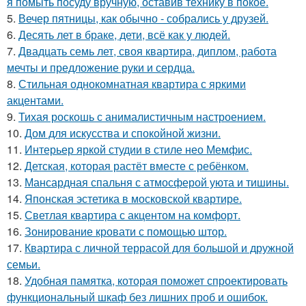
я помыть посуду вручную, оставив технику в покое.
5.
Вечер пятницы, как обычно - собрались у друзей.
6.
Десять лет в браке, дети, всё как у людей.
7.
Двадцать семь лет, своя квартира, диплом, работа
мечты и предложение руки и сердца.
8.
Стильная однокомнатная квартира с яркими
акцентами.
9.
Тихая роскошь с анималистичным настроением.
10.
Дом для искусства и спокойной жизни.
11.
Интерьер яркой студии в стиле нео Мемфис.
12.
Детская, которая растёт вместе с ребёнком.
13.
Мансардная спальня с атмосферой уюта и тишины.
14.
Японская эстетика в московской квартире.
15.
Светлая квартира с акцентом на комфорт.
16.
Зонирование кровати с помощью штор.
17.
Квартира с личной террасой для большой и дружной
семьи.
18.
Удобная памятка, которая поможет спроектировать
функциональный шкаф без лишних проб и ошибок.