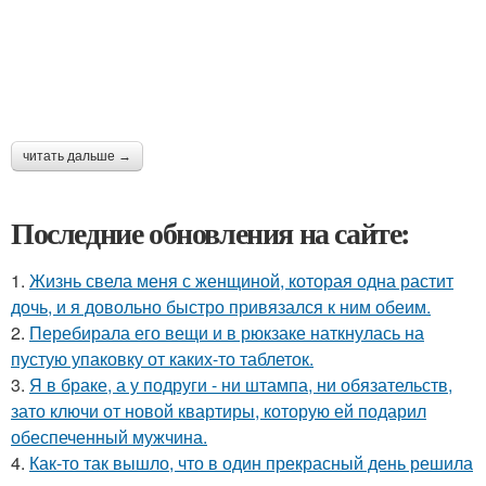
читать дальше →
Последние обновления на сайте:
1.
Жизнь свела меня с женщиной, которая одна растит
дочь, и я довольно быстро привязался к ним обеим.
2.
Перебирала его вещи и в рюкзаке наткнулась на
пустую упаковку от каких-то таблеток.
3.
Я в браке, а у подруги - ни штампа, ни обязательств,
зато ключи от новой квартиры, которую ей подарил
обеспеченный мужчина.
4.
Как-то так вышло, что в один прекрасный день решила