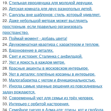
19.
Стильная евродвушка для молодой девушки.
20.
Детская комната для двух разнополых детей.
21.
Санузлы вне шаблонов: стиль, который удивляет.
22.
Даже небольшой метраж может выглядеть
просторным, если правильно организовать
пространство.
23.
Поймай момент - добавь цвета!
24.
Двухкомнатная квартира с характером и теплом.
25.
Вдохновение в деталях.
26.
Свет и история: Сталинка с анфиладой.
27.
Уют и яркость в каждом метре.
28.
Красные акценты в московском интерьере.
29.
Уют в деталях: плетёные корзины в интерьере.
30.
Малогабаритка с уютом и функциональностью.
31.
Иногда самые удачные решения из повседневных
задач рождаются.
32.
Современный уют для семьи из трёх человек.
33.
Интерьер с орбитой настроения.
34.
Семейное гнездо в Алма-ате: птицы, кот и свобода.