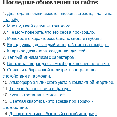
Последние обновления на сайте:
1.
Два года мы были вместе - любовь, страсть, планы на
свадьбу.
2.
Мне 32, моей девушке только 22.
3.
"Не могу поверить, что это снова произошло.
4.
Монохром с характером: баланс света и глубины.
5.
Евродвушка, где каждый метр работает на комфорт.
6.
Квартира дизайнера, созданная для себя.
7.
Тёплый минимализм с характером.
8.
Винтажная веранда с атмосферой неспешного лета.
9.
Спальня в бирюзовой палитре: пространство
спокойствия и гармонии.
10.
Атмосфера альпийского уюта в компактной квартире.
11.
Тёплый баланс света и фактур.
12.
Кухня - гостиная в стиле Loft.
13.
Светлая квартира - это всегда про воздух и
спокойствие.
14.
Декор и текстиль - быстрый способ интерьер