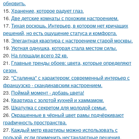
обновить.
15.
Хранение, которое радует глаз.
16.
Две детские комнаты с похожим настроением.
17.
Тихая роскошь. Интерьер, в котором нет кричащих
решений, но есть ощущение статуса и комфорта.
18.
Элегантная квартира с настроением старой москвы.
19.
Уютная однушка, которая стала местом силы.
20.
На площади всего 32 кв.
21.
Главные тренды обоев: цвета, которые определяют
сезон.
22.
"Сталинка" с характером: современный интерьер с
французско - скандинавским настроением.
23.
Поймай момент - добавь цвета!
24.
Квартира с золотой кухней и хаммамом.
25.
Шкатулка с секретом для молодой семьи.
26.
Окрашенные в чёрный цвет рамы подчёркивают
графичность пространства.
27.
Каждый метр квартиры можно использовать с
пользой, если применить нестандартные решения.