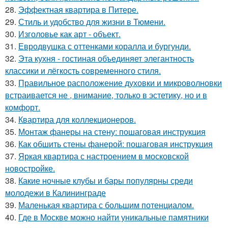
28.
Эффектная квартира в Питере.
29.
Стиль и удобство для жизни в Тюмени.
30.
Изголовье как арт - объект.
31.
Евродвушка с оттенками коралла и бургунди.
32.
Эта кухня - гостиная объединяет элегантность
классики и лёгкость современного стиля.
33.
Правильное расположение духовки и микроволновки
встраивается не , внимание, только в эстетику, но и в
комфорт.
34.
Квартира для коллекционеров.
35.
Монтаж фанеры на стену: пошаговая инструкция
36.
Как обшить стены фанерой: пошаговая инструкция
37.
Яркая квартира с настроением в московской
новостройке.
38.
Какие ночные клубы и бары популярны среди
молодежи в Калининграде
39.
Маленькая квартира с большим потенциалом.
40.
Где в Москве можно найти уникальные памятники