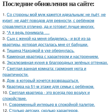
Последние обновления на сайте:
1.
Со стороны мой муж кажется идеальным: не пьёт, не
курит, не даёт поводов для ревности, с ребёнком
справляется отлично, да и готовит лучше многих.
2.
"А я ведь понимала ….
3.
Сын с женой на меня обиделись - и всё из-за
квартиры, которая досталась мне от бабушки.
4.
Тишина Находкой в ухе обернулась.
5.
Камерная квартира с характером и настроением.
6.
Эксклюзивная кухня в благородных зелёных оттенках.
7.
Светлая ванная комната: гармония уюта и
практичности.
8.
Дом, в который хочется возвращаться.
9.
Квартира на 51-м этаже для семьи с ребёнком.
10.
Светлая квартира - это всегда про воздух и
спокойствие.
11.
Современный интерьер в спокойной палитре.
12.
Столько детских, сколько характеров.