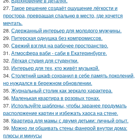
26.
Вдохновение в деталях.
27.
Такое решение создаёт ощущение лёгкости и
простора, превращая спальню в место, где хочется
мечтать.
28.
Сдержанный интерьер для молодого мужчины.
29.
Питерская однушка без компромиссов.
30.
Свежий взгляд на рабочее пространство.
31.
Атмосфера ваби - саби в Екатеринбурге.
32.
Лёгкая студия для студентки.
33.
Интерьер для тех, кто живёт музыкой.
34.
Столетний шкаф сохранил в себе память поколений,
но нуждался в бережном обновлении.
35.
Журнальный столик как зеркало характера.
36.
Маленькая квартира в розовых тонах.
37.
Используйте шаблоны, чтобы заранее продумать
расположение картин и избежать хаоса на стене.
38.
Квартира для мамы с двумя детьми: личный опыт.
39.
Можно ли обшивать стены фанерой внутри дома:
плюсы и минусы