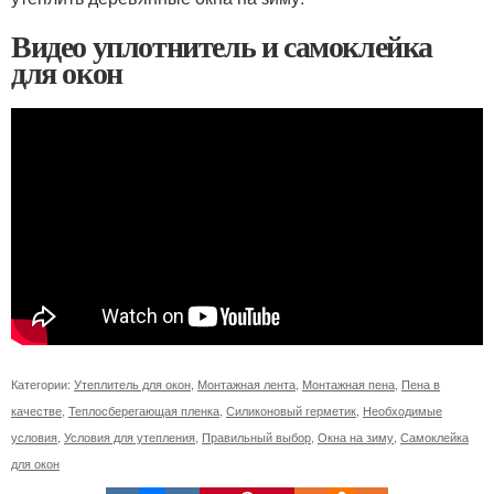
Видео уплотнитель и самоклейка
для окон
Категории:
Утеплитель для окон
,
Монтажная лента
,
Монтажная пена
,
Пена в
качестве
,
Теплосберегающая пленка
,
Силиконовый герметик
,
Необходимые
условия
,
Условия для утепления
,
Правильный выбор
,
Окна на зиму
,
Самоклейка
для окон