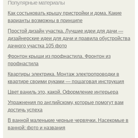
Популярные материалы
Как состыковать крышу пристройки и дома. Какие
варианты возможны в принципе
Простой дизайн участка. Лучшие идеи для дачи —
дизайнерские идеи для дачи и правила обустройства
дачного участка 105 фото
Фронтон крыши из профнастила. Фронтон из
профнастила
Квартиры электрика. Монтаж электропроводки в
квартире своими руками — пошаговая инструкция
Цвет ваниль это, какой. Оформление интерьера
Упражнения по английскому, которые помогут вам
достичь успеха
В ванной маленькие черные червячки. Насекомые в
ванной: фото и названия