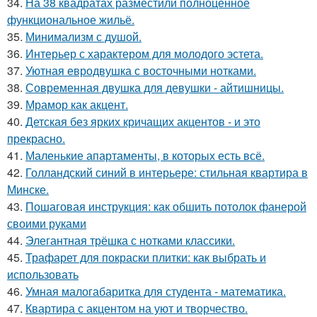
34.
На 38 квадратах разместили полноценное
функциональное жильё.
35.
Минимализм с душой.
36.
Интерьер с характером для молодого эстета.
37.
Уютная евродвушка с восточными нотками.
38.
Современная двушка для девушки - айтишницы.
39.
Мрамор как акцент.
40.
Детская без ярких кричащих акцентов - и это
прекрасно.
41.
Маленькие апартаменты, в которых есть всё.
42.
Голландский синий в интерьере: стильная квартира в
Минске.
43.
Пошаговая инструкция: как обшить потолок фанерой
своими руками
44.
Элегантная трёшка с нотками классики.
45.
Трафарет для покраски плитки: как выбрать и
использовать
46.
Умная малогабаритка для студента - математика.
47.
Квартира с акцентом на уют и творчество.