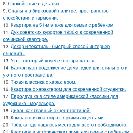
8.
Спокойствие в деталях.
9.
Спальня в бирюзовой палитре: пространство
спокойствия и гармонии.
10.
Квартира на 51-м этаже для семьи с ребёнком.
11.
Дух советских курортов 1930-х в современной
сочинской квартире.
12.
Декор и текстиль - быстрый способ интерьер
обновить.
13.
Уют, в который хочется возвращаться.
14.
Балкон как продолжение дома: идеи для стильного и
уютного пространства.
15.
Тихая классика с характером.
16.
Квартира с характером для современной студентки.
17.
Евродвушка в стиле американской классики для
художника - модельера.
18.
Диван как главный акцент гостиной.
19.
Компактная квартира с яркими акцентами.
20.
Трёшка, где нашлось место для всего необходимого.
21.
Квартира в историческом доме для семьи с ребенком