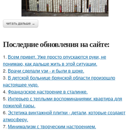
читать дальше →
Последние обновления на сайте:
1.
Всем привет. Уже просто опускаются руки, не
понимаю, как дальше жить в этой ситуации.
2.
Врачи сделали узи - и были в шоке.
3.
В детской больнице брянской области произошло
настоящее чудо.
4.
Французское настроение в сталинке.
5.
Интерьер с теплыми воспоминаниями: квартира для
пожилой пары.
6.
Эстетика винтажной плитки - детали, которые создают
атмосферу.
7.
Минимализм с творческим настроением.