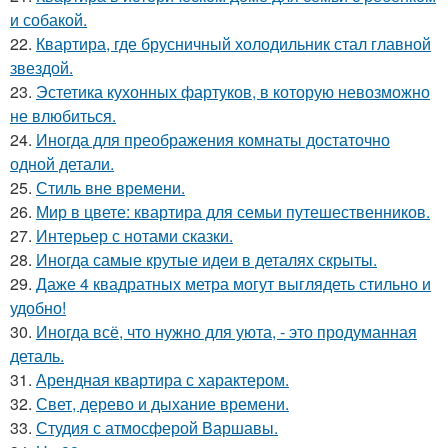
и собакой.
22.
Квартира, где брусничный холодильник стал главной
звездой.
23.
Эстетика кухонных фартуков, в которую невозможно
не влюбиться.
24.
Иногда для преображения комнаты достаточно
одной детали.
25.
Стиль вне времени.
26.
Мир в цвете: квартира для семьи путешественников.
27.
Интерьер с нотами сказки.
28.
Иногда самые крутые идеи в деталях скрыты.
29.
Даже 4 квадратных метра могут выглядеть стильно и
удобно!
30.
Иногда всё, что нужно для уюта, - это продуманная
деталь.
31.
Арендная квартира с характером.
32.
Свет, дерево и дыхание времени.
33.
Студия с атмосферой Варшавы.