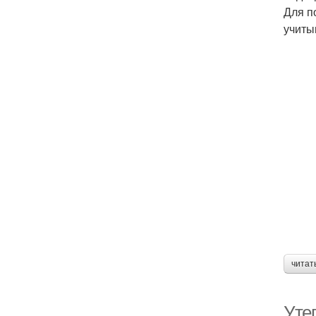
Для п
учиты
читат
Уте