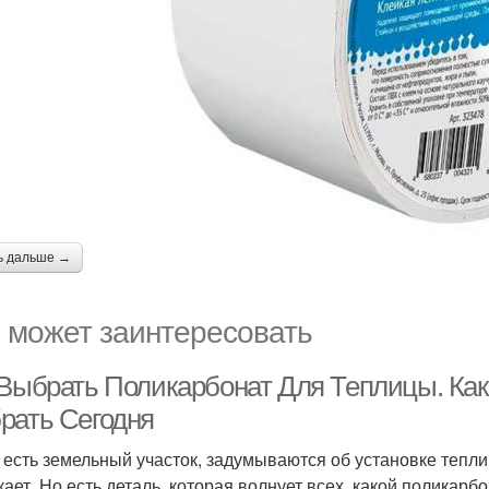
ь дальше →
 может заинтересовать
 Выбрать Поликарбонат Для Теплицы. Ка
рать Сегодня
о есть земельный участок, задумываются об установке тепл
кает. Но есть деталь, которая волнует всех, какой поликар