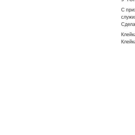
С при
служи
Сдела
Клейк
Клейк