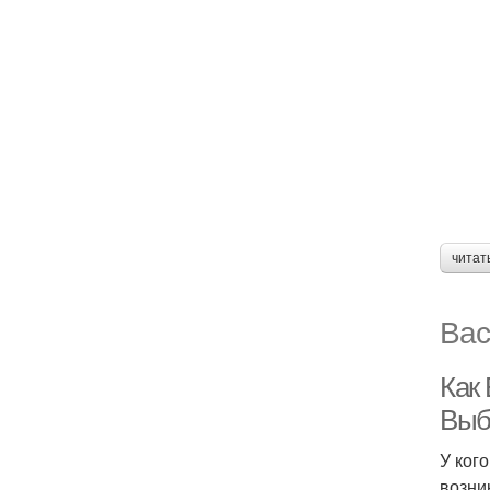
читат
Вас
Как
Выб
У ког
возни