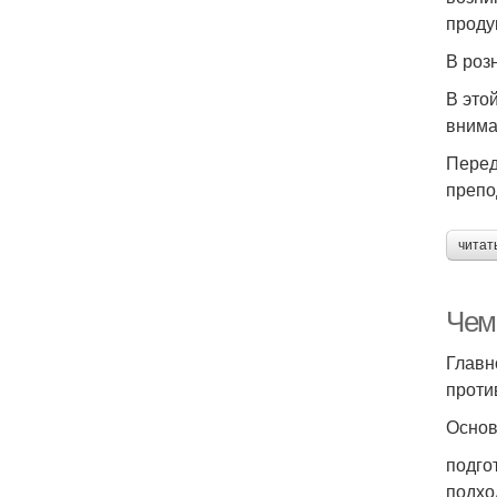
проду
В роз
В это
внима
Перед
препо
читат
Чем
Главн
проти
Основ
подго
подхо