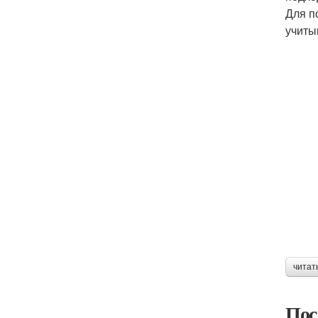
Для п
учиты
читат
Пос