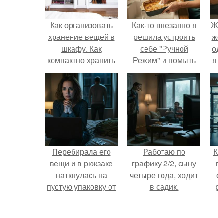
Как организовать
Как-то внезапно я
Ж
хранение вещей в
решила устроить
ж
шкафу. Как
себе "Ручной
о
компактно хранить
Режим" и помыть
я
одежду в шкафу
посуду без помощи
техники.
Перебирала его
Работаю по
К
вещи и в рюкзаке
графику 2/2, сыну
наткнулась на
четыре года, ходит
пустую упаковку от
в садик.
каких-то таблеток.