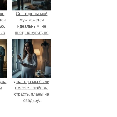
Уже
Со стороны мой
тся
муж кажется
аю,
идеальным: не
ь в
пьёт, не курит, не
.
даёт поводов для
ревности, с
ребёнком
справляется
отлично, да и
готовит лучше
многих.
ужа
Два года мы были
м
вместе - любовь,
страсть, планы на
свадьбу.