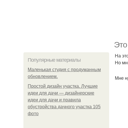
Это
На эт
Популярные материалы
Но мн
Маленькая студия с продуманным
обновлением.
Мне н
Простой дизайн участка. Лучшие
идеи для дачи — дизайнерские
идеи для дачи и правила
обустройства дачного участка 105
фото