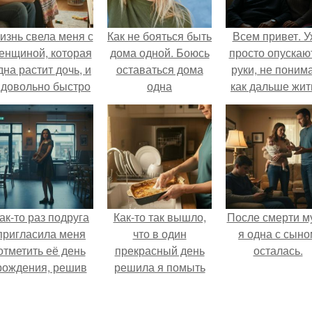
изнь свела меня с
Как не бояться быть
Всем привет. 
енщиной, которая
дома одной. Боюсь
просто опускаю
дна растит дочь, и
оставаться дома
руки, не поним
 довольно быстро
одна
как дальше жит
привязался к ним
этой ситуации
обеим.
ак-то раз подруга
Как-то так вышло,
После смерти м
пригласила меня
что в один
я одна с сыно
отметить её день
прекрасный день
осталась.
рождения, решив
решила я помыть
собрать гостей в
посуду вручную,
небольшом кафе.
оставив технику в