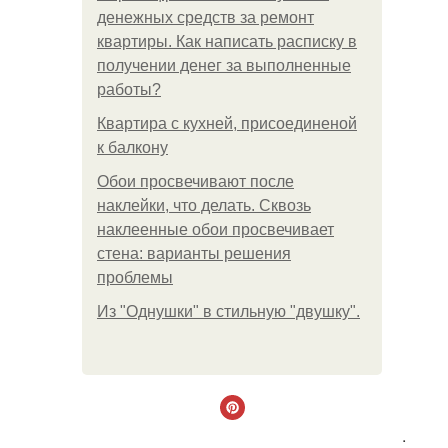
денежных средств за ремонт
квартиры. Как написать расписку в
получении денег за выполненные
работы?
Квартира с кухней, присоединеной
к балкону
Обои просвечивают после
наклейки, что делать. Сквозь
наклеенные обои просвечивает
стена: варианты решения
проблемы
Из "Однушки" в стильную "двушку".
.