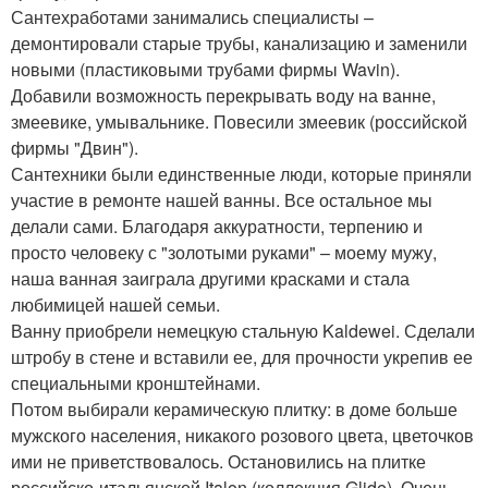
Сантехработами занимались специалисты –
демонтировали старые трубы, канализацию и заменили
новыми (пластиковыми трубами фирмы Wavin).
Добавили возможность перекрывать воду на ванне,
змеевике, умывальнике. Повесили змеевик (российской
фирмы "Двин").
Сантехники были единственные люди, которые приняли
участие в ремонте нашей ванны. Все остальное мы
делали сами. Благодаря аккуратности, терпению и
просто человеку с "золотыми руками" – моему мужу,
наша ванная заиграла другими красками и стала
любимицей нашей семьи.
Ванну приобрели немецкую стальную Kaldewei. Сделали
штробу в стене и вставили ее, для прочности укрепив ее
специальными кронштейнами.
Потом выбирали керамическую плитку: в доме больше
мужского населения, никакого розового цвета, цветочков
ими не приветствовалось. Остановились на плитке
российско-итальянской Italon (коллекция Glide). Очень