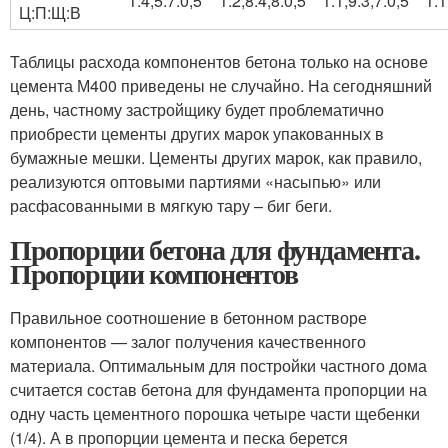
1:4,5:7:0,5
1:2,8:4,8:0,5
1:1,9:3,7:0,5
1:1
Ц:П:Щ:В
Таблицы расхода компонентов бетона только на основе
цемента М400 приведены не случайно. На сегодняшний
день, частному застройщику будет проблематично
приобрести цементы других марок упакованных в
бумажные мешки. Цементы других марок, как правило,
реализуются оптовыми партиями «насыпью» или
расфасованными в мягкую тару – биг беги.
Пропорции бетона для фундамента.
Пропорции компонентов
Правильное соотношение в бетонном растворе
компонентов — залог получения качественного
материала. Оптимальным для постройки частного дома
считается состав бетона для фундамента пропорции на
одну часть цементного порошка четыре части щебенки
(1/4). А в пропорции цемента и песка берется