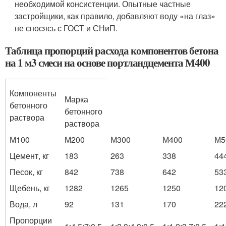
необходимой консистенции. Опытные частные
застройщики, как правило, добавляют воду «на глаз»
не сносясь с ГОСТ и СНиП.
Таблица пропорций расхода компонентов бетона
на 1 м3 смеси на основе портландцемента М400
Компоненты
Марка
бетонного
бетонного
раствора
раствора
М100
М200
М300
М400
М5
Цемент, кг
183
263
338
44
Песок, кг
842
738
642
53
Щебень, кг
1282
1265
1250
12
Вода, л
92
131
170
22
Пропорции