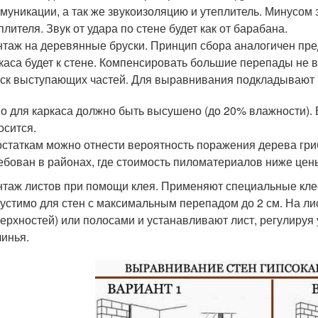
муникации, а так же звукоизоляцию и утеплитель. Минусом 
плителя. Звук от удара по стене будет как от барабана.
таж на деревянные бруски. Принцип сбора аналогичен пре
каса будет к стене. Компенсировать большие перепады не в
ск выступающих частей. Для выравнивания подкладывают б
о для каркаса должно быть высушено (до 20% влажности). В
осится.
остаткам можно отнести вероятность поражения дерева гр
ебован в районах, где стоимость пиломатериалов ниже цен
таж листов при помощи клея. Применяют специальные кле
устимо для стен с максимальным перепадом до 2 см. На лис
ерхностей) или полосами и устанавливают лист, регулируя
линья.