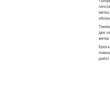
Профи
гипсо
метка
обозн
Таким
две ч
метки
Брось
помощ
работ