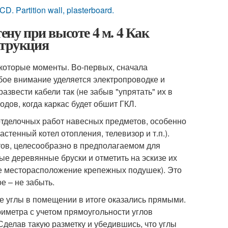
Partition wall, plasterboard.
ену при высоте 4 м. 4 Как
струкция
екоторые моменты. Во-первых, сначала
ое внимание уделяется электропроводке и
звести кабели так (не забыв "упрятать" их в
дов, когда каркас будет обшит ГКЛ.
отделочных работ навесных предметов, особенно
астенный котел отопления, телевизор и т.п.).
ов, целесообразно в предполагаемом для
ые деревянные бруски и отметить на эскизе их
ое месторасположение крепежных подушек). Это
е – не забыть.
се углы в помещении в итоге оказались прямыми.
риметра с учетом прямоугольности углов
Сделав такую разметку и убедившись, что углы