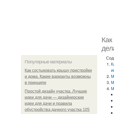
Как
дел
Сод
Популярные материалы
К
и
Как состыковать крышу пристройки
М
и дома. Какие варианты возможны
М
в принципе
М
Простой дизайн участка. Лучшие
идеи для дачи — дизайнерские
идеи для дачи и правила
обустройства дачного участка 105