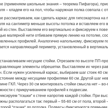
е (применяем школьные знания – теорема Пифагора), при
ля – кладем его на пол, чтобы наружная полка совпала с о
е рассматриваем, как сделать каркас для гипсокартона на
ля на сантиметр меньше высоты потолка и вставляем его 
ой из стен. Выставляем его вертикально и фиксируем к пове
ью малярной нити отбиваем прямую линию на потолке, со
овленных профилей. Аналогично напольному, фиксируем по
ается направляющий периметр, установленный в вертикаль
Устанавливаем несущие стойки. Отрезаем по высоте ПП-пр
равляющие элементы обрешетки. Выставляем их через равны
н. Если нужен усиленный каркас, выбираем шаг стоек 40 см
стояние между несущими профилями 60 см. Другой шаг нев
ине ГКЛ. Через 30 см монтировать стойки смысла нет – во-
жности с прикручиванием профилей к подвесам.
Фиксируем "пэшки" к стене напротив каждой стойки. При выс
жны располагаться так: первый – 55-60 см от пола, второй 
второй "пэшки" до потолка. Подвесы фиксируются прямыми,