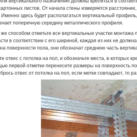
ли вертикального назначения должны крепиться в соответс
картонных листов. От начала стены измеряется расстояние,
. Именно здесь будет располагаться вертикальный профиль,
ачает поперечную середину металлического профиля.
 же способом отметьте все вертикальные участки монтажа 
асти в соответствии с его шириной, каждая из них не должн
 на поверхности пола, они обозначат среднюю часть верти
те отвес с потолка на пол, и обозначьте места, в которых к
ью первой отметки перенесите размеры на поверхность по
 брось отвес от потолка на пол, если метки совпадают, то ра