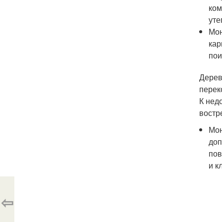
ком
уте
Мон
кар
пои
Дерев
перек
К нед
востр
Мон
доп
пов
и к
⇦