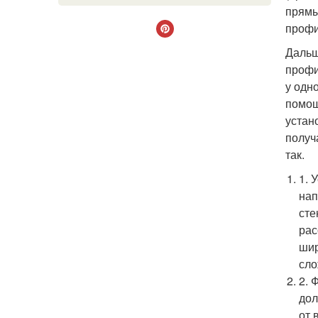
прямы
профи
Дальш
профи
у одн
помощ
устан
получ
так.
1. 
нап
сте
рас
шир
сло
2. 
дол
от 