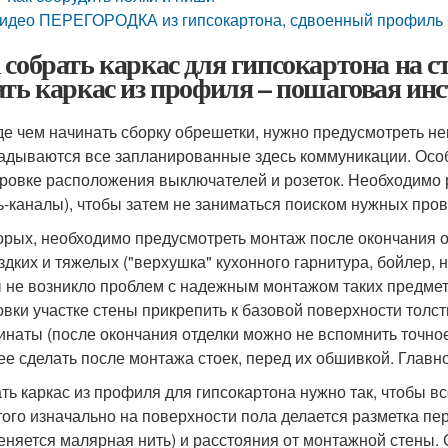
идео ПЕРЕГОРОДКА из гипсокартона, сдвоенный профиль CD. 
 собрать каркас для гипсокартона на ст
ать каркас из профиля – пошаговая ин
е чем начинать сборку обрешетки, нужно предусмотреть н
адываются все запланированные здесь коммуникации. Особ
ровке расположения выключателей и розеток. Необходимо ра
ь-каналы), чтобы затем не заниматься поиском нужных прово
орых, необходимо предусмотреть монтаж после окончания 
здких и тяжелых ("верхушка" кухонного гарнитура, бойлер, н
 не возникло проблем с надежным монтажом таких предмет
овки участке стены прикрепить к базовой поверхности толст
инаты (после окончания отделки можно не вспомнить точн
ее сделать после монтажа стоек, перед их обшивкой. Главно
ть каркас из профиля для гипсокартона нужно так, чтобы в
того изначально на поверхности пола делается разметка пе
еняется малярная нить) и расстояния от монтажной стены. 