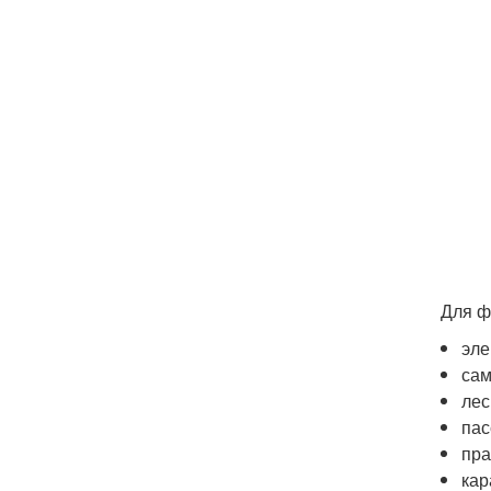
Для ф
эле
сам
лес
пас
пра
кар