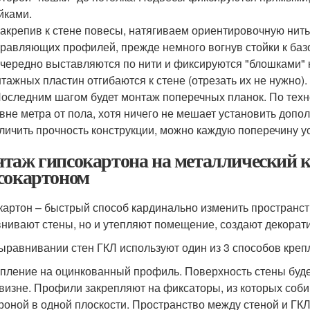
йками.
Закрепив к стене повесы, натягиваем ориентировочную ни
равляющих профилей, прежде немного вогнув стойки к баз
чередно выставляются по нити и фиксируются "блошками"
тажных пластин отгибаются к стене (отрезать их не нужно).
Последним шагом будет монтаж поперечных планок. По тех
вне метра от пола, хотя ничего не мешает установить доп
личить прочность конструкции, можно каждую поперечину у
таж гипсокартона на металлический к
сокартоном
картон – быстрый способ кардинально изменить пространст
нивают стены, но и утепляют помещение, создают декорати
ыравнивании стен ГКЛ используют один из 3 способов креп
пление на оцинкованный профиль. Поверхность стены буд
визне. Профили закрепляют на фиксаторы, из которых соби
роной в одной плоскости. Пространство между стеной и ГК