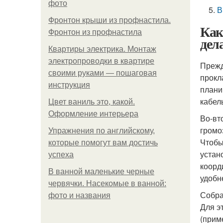
фото
В
Фронтон крыши из профнастила.
Как
Фронтон из профнастила
дел
Квартиры электрика. Монтаж
электропроводки в квартире
Прежд
своими руками — пошаговая
прокл
инструкция
плани
кабел
Цвет ваниль это, какой.
Оформление интерьера
Во-вт
громо
Упражнения по английскому,
Чтобы
которые помогут вам достичь
устан
успеха
коорд
В ванной маленькие черные
удобн
червячки. Насекомые в ванной:
Собра
фото и названия
Для э
(прим