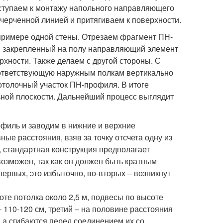
ступаем к монтажу напольного направляющего
тчерченной линией и притягиваем к поверхности.
 примере одной стены. Отрезаем фрагмент ПН-
в закрепленный на полу направляющий элемент
рхности. Также делаем с другой стороны. С
ответствующую наружным полкам вертикально
толочный участок ПН-профиля. В итоге
ной плоскости. Дальнейший процесс выглядит
офиль и заводим в нижние и верхние
е расстояния, взяв за точку отсчета одну из
, стандартная конструкция предполагает
озможен, так как он должен быть кратным
первых, это избыточно, во-вторых – возникнут
оте потолка около 2,5 м, подвесы по высоте
– 110-120 см, третий – на половине расстояния
 а сгибаются перед соединением их со