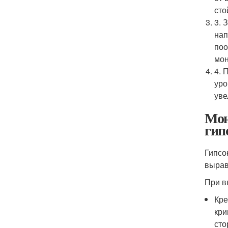
сто
3. 
нап
поо
мон
4. 
уро
уве
Мон
гип
Гипсо
вырав
При в
Кре
кри
сто