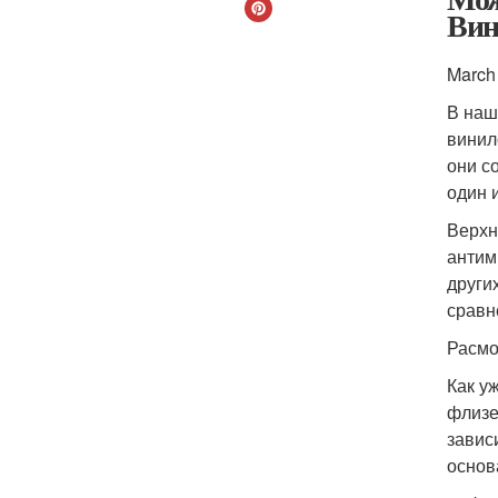
Вин
March
В наш
винил
они с
один 
Верхн
антим
други
сравн
Расмо
Как у
флизе
завис
основа