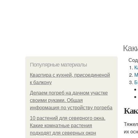
Как
Сод
Популярные материалы
К
М
Квартира с кухней, присоединеной
Б
к балкону
Делаем погреб на дачном участке
своими руками. Общая
Как
информация по устройству погреба
10 растений для северного окна.
Тяжел
Какие комнатные растения
их ос
подходят для северных окон