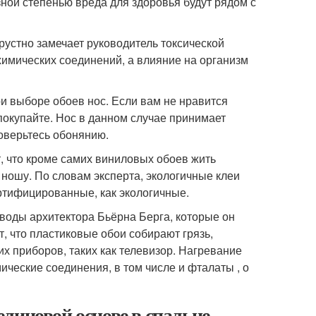
зной степенью вреда для здоровья будут рядом с
 грустно замечает руководитель токсической
химических соединений, а влияние на организм
и выборе обоев нос. Если вам не нравится
 покупайте. Нос в данном случае принимает
доверьтесь обонянию.
, что кроме самих виниловых обоев жить
 ношу. По словам эксперта, экологичные клеи
ертифицированные, как экологичные.
оводы архитектора Бьёрна Берга, которые он
т, что пластиковые обои собирают грязь,
х приборов, таких как телевизор. Нагревание
ические соединения, в том числе и фталаты , о
линовой основе в спальне.