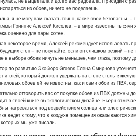
янулась, не выцветала и долго вас радовала. Присадки с ра
 испаряться из обоев, ничего не поделаешь.
алья, я не могу вам сказать точно, какие обои безопасны, –
аммы Гринпис Алексей Киселев, – в мире известны тысячи 
ека оценено для пары сотен.
ав некоторое время, Алексей рекомендует использовать пр
 будущих стен – не покупайте, если он слишком резкий – не
ие в выборе обоев ничуть не меньшее, чем глаза, поэтому 
тор по развитию Экобюро Greens Елена Смирнова уточняет
т и клей, который должен удержать на стене столь тяжелую
иниловых обоев ей не известны, как и сами обои из ПВХ, с
ательно отговорить вас от покупке обоев из ПВХ должны д
дит в своей книге об экологическом дизайне. Бьерн отмечае
бны нагреваться под воздействием солнца или электрически
ика ведет к тому, что в воздухе помещения оказываются хим
 которых мы уже писали.
но ли клеить виниловые обои на флизе