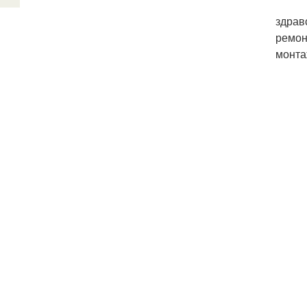
здрав
ремон
монта