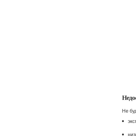
Недо
Не бу
экс
низ