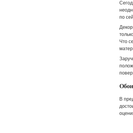
Сегод
неодн
по сей
Декор
тольк
Что с
матер
Заруч
полож
повер
Обои
В пре
досто
оцени