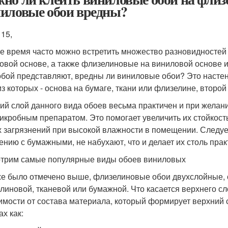
иловые обои вредны?
 15,
е время часто можно встретить множество разновидностей 
овой основе, а также флизелиновые на виниловой основе ил
обой представляют, вредны ли виниловые обои? Это настенн
из которых - основа на бумаге, ткани или флизелине, второй
ий слой данного вида обоев весьма практичен и при жела
икробным препаратом. Это помогает увеличить их стойкость
х загрязнений при высокой влажности в помещении. Следует
ению с бумажными, не набухают, что и делает их столь пра
трим самые популярные виды обоев виниловых
же было отмечено выше, флизелиновые обои двухслойные, о
линовой, тканевой или бумажной. Что касается верхнего сл
имости от состава материала, который формирует верхний 
х как: