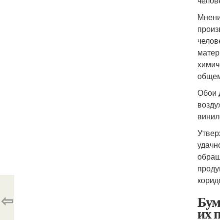
челов
Мнени
произ
челов
матер
химич
общем
Обои 
возду
винил
Утвер
удачн
обращ
проду
корид
⇦
Бум
их 