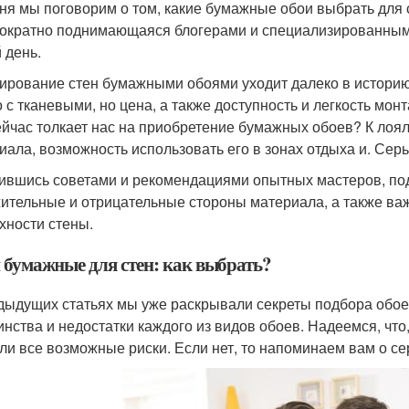
ня мы поговорим о том, какие бумажные обои выбрать для
ократно поднимающаяся блогерами и специализированными 
 день.
ирование стен бумажными обоями уходит далеко в историю,
о с тканевыми, но цена, а также доступность и легкость мо
ейчас толкает нас на приобретение бумажных обоев? К лоя
иала, возможность использовать его в зонах отдыха и. Сер
ившись советами и рекомендациями опытных мастеров, по
ительные и отрицательные стороны материала, а также ва
хности стены.
 бумажные для стен: как выбрать?
дыдущих статьях мы уже раскрывали секреты подбора обоев
инства и недостатки каждого из видов обоев. Надеемся, чт
ли все возможные риски. Если нет, то напоминаем вам о се