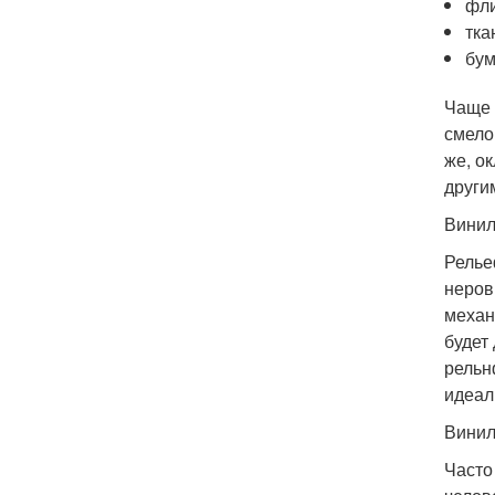
фл
тка
бум
Чаще 
смело
же, о
други
Винил
Релье
неров
механ
будет
рельн
идеал
Винил
Часто