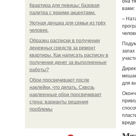
она т
Квартира для певицы: базовая
вами:
палитра с яркими акцентами.
– Нат
Уютная двушка для семьи из трёх
прогр
человек.
челов
Образец расписки в получении
Подум
денежных средств за ремонт
запах
квартиры. Как написать расписку в
участ
получении денег за выполненные
Дирек
работы?
мешае
Обои просвечивают после
для в
наклейки, что делать. Сквозь
Оконч
наклеенные обои просвечивает
приво
стена: варианты решения
спосо
проблемы
пласт
вреде
Мож