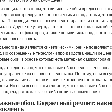
ека. Но так ли это на самом деле?
я специалистов о том, что виниловые обои вредны все-таки
водство контролируется экологическими стандартами, что 
ека. Производители в свою очередь стараются изготовить 
иалов. Другие же утверждают, что в состав виниловых обо
еских пластификаторов, а также поливинилхлориды, которы
 здоровье человека.
данного вида являются синтетическими, они не позволяют с
х. Но современные технологии производства нашли решени
овые обои, в основе которых есть материал с микропорами,
ждать однозначно, что виниловые обои вредны, нет основан
ое устранение их основного недостатка. Поэтому, если вы 
ать внимание на состав и наличие экологического значка, 
кции. Но если вы все-таки считаете, что виниловые обои вр
орах, кладовках или каких-либо нежилых помещениях.
ажные обои. Бюджетный ремонт: какие
поклеить