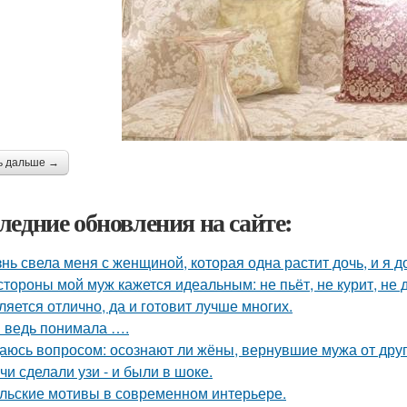
ь дальше →
ледние обновления на сайте:
нь свела меня с женщиной, которая одна растит дочь, и я 
стороны мой муж кажется идеальным: не пьёт, не курит, не 
ляется отлично, да и готовит лучше многих.
я ведь понимала ….
аюсь вопросом: осознают ли жёны, вернувшие мужа от друго
чи сделали узи - и были в шоке.
льские мотивы в современном интерьере.