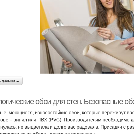
ь дальше →
логические обои для стен. Безопасные об
ые, моющиеся, износостойкие обои, которые переживут вас
нове – винил или ПВХ (PVC). Производителям необходимо д
янулась, не выцветала и долго вас радовала. Присадки с ра
 испаряться из обоев, ничего не поделаешь.