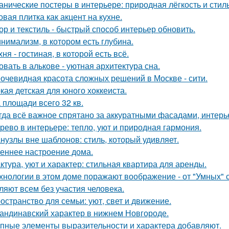
анические постеры в интерьере: природная лёгкость и стиль
овая плитка как акцент на кухне.
ор и текстиль - быстрый способ интерьер обновить.
нимализм, в котором есть глубина.
хня - гостиная, в которой есть всё.
овать в алькове - уютная архитектура сна.
очевидная красота сложных решений в Москве - сити.
кая детская для юного хоккеиста.
 площади всего 32 кв.
гда всё важное спрятано за аккуратными фасадами, интерь
рево в интерьере: тепло, уют и природная гармония.
нузлы вне шаблонов: стиль, который удивляет.
еннее настроение дома.
ктура, уют и характер: стильная квартира для аренды.
хнологии в этом доме поражают воображение - от "Умных" 
ляют всем без участия человека.
остранство для семьи: уют, свет и движение.
андинавский характер в нижнем Новгороде.
пные элементы выразительности и характера добавляют.