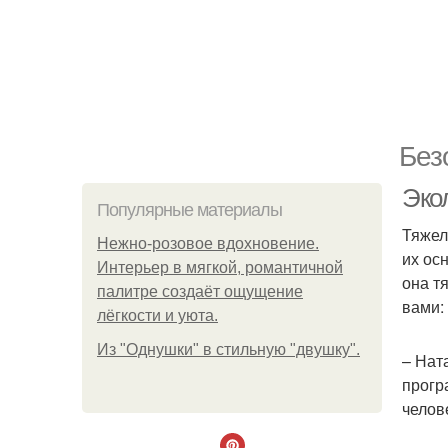
Без
Эко
Популярные материалы
Тяжел
Нежно-розовое вдохновение.
их ос
Интерьер в мягкой, романтичной
она т
палитре создаёт ощущение
вами:
лёгкости и уюта.
Из "Однушки" в стильную "двушку".
– Нат
прогр
челов