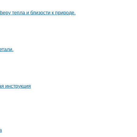
еру тепла и близости к природе.
етали.
ая инструкция
а