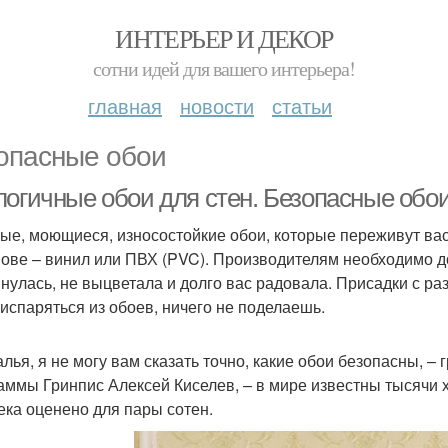
ИНТЕРЬЕР И ДЕКОР
сотни идей для вашего интерьера!
главная
новости
статьи
опасные обои
логичные обои для стен. Безопасные обо
ые, моющиеся, износостойкие обои, которые переживут вас
нове – винил или ПВХ (PVC). Производителям необходимо д
янулась, не выцветала и долго вас радовала. Присадки с ра
 испаряться из обоев, ничего не поделаешь.
алья, я не могу вам сказать точно, какие обои безопасны, –
аммы Гринпис Алексей Киселев, – в мире известны тысячи 
ека оценено для пары сотен.