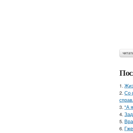
читат
Пос
1.
Жиз
2.
Со 
справ
3.
"А 
4.
Зад
5.
Вра
6.
Гже