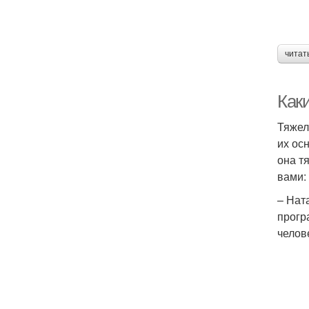
читат
Как
Тяжел
их ос
она т
вами:
– Нат
прогр
челов