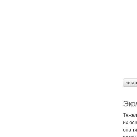
читат
Эко
Тяжел
их ос
она т
вами: