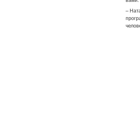
– Нат
прогр
челов