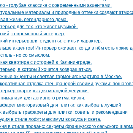
ло - голубая классика с современными акцентами.
туральные материалы и природные оттенки создают атмосф
вая жизнь легендарного дома.
терьер для тех, кто живёт музыкой.
гкий, современный интерьер.
кий интерьер для студентки: стиль и характер.
льше акцентов! Интерьер оживает, когда в нём есть яркие д
стель - но со смыслом.
кая квартира с историей в Калининграде.
терьер, в который хочется возвращаться.
жные акценты и светлая гармония: квартира в Москве.
коративная отделка стен фанерой своими руками: пошагов
терьер квартиры для молодой девушки.
нимализм для активного ритма жизни.
афарет многоразовый для плитки: как выбрать лучший
к выбрать трафареты для плитки: советы и рекомендации
удия в стиле лофт: максимум воздуха и света.
хня в стиле прованс: секреты французского сельского шарм