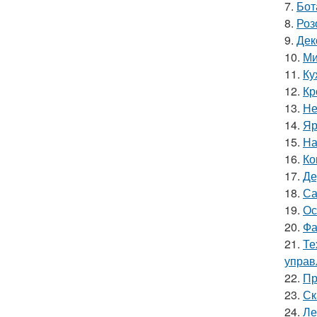
7.
Бот
8.
Роз
9.
Дек
10.
Ми
11.
Ку
12.
Кр
13.
Не
14.
Яр
15.
На
16.
Ко
17.
Де
18.
Са
19.
Ос
20.
Фа
21.
Те
управ
22.
Пр
23.
Ск
24.
Ле