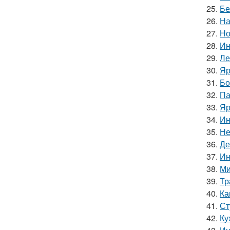
25.
Бе
26.
На
27.
Но
28.
Ин
29.
Ле
30.
Яр
31.
Бо
32.
Па
33.
Яр
34.
Ин
35.
Не
36.
Де
37.
Ин
38.
Ми
39.
Тр
40.
Ка
41.
Ст
42.
Ку