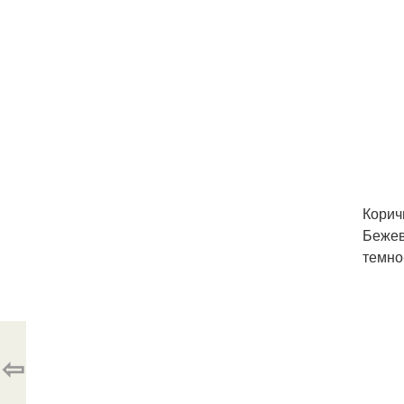
Корич
Бежев
темно
⇦