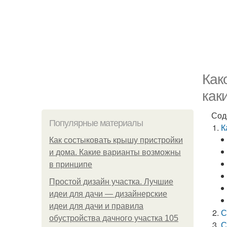
Как
как
Сод
Популярные материалы
К
Как состыковать крышу пристройки
и дома. Какие варианты возможны
в принципе
Простой дизайн участка. Лучшие
идеи для дачи — дизайнерские
идеи для дачи и правила
С
обустройства дачного участка 105
С