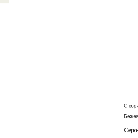
С кор
Бежев
Серо