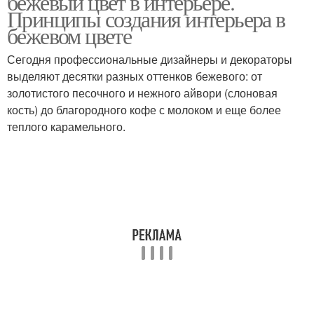
бежевый цвет в интерьере.
Принципы создания интерьера в
бежевом цвете
Бежево-розовый
Сегодня профессиональные дизайнеры и декораторы
Бежевый интерьер
интерьер
выделяют десятки разных оттенков бежевого: от
золотистого песочного и нежного айвори (слоновая
кость) до благородного кофе с молоком и еще более
теплого карамельного.
Бежево-желтый
Брюля в интерьере
интерьер
Крем-брюле в
Цвет в интерьере
интерьере
Интерьер с яркими
Оттенки в интерьере
акцентами