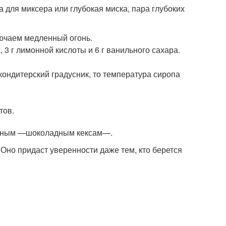
а для миксера или глубокая миска, пара глубоких
лючаем медленный огонь.
 3 г лимонной кислоты и 6 г ванильного сахара.
 кондитерский градусник, то температура сиропа
тов.
ельным —шоколадным кексам—.
Оно придаст уверенности даже тем, кто берется