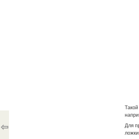
Такой
напри
⇦
Для п
ложки