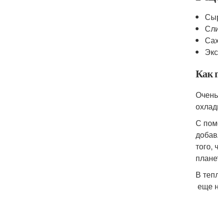
Сыр
Сли
Сах
Экс
Как 
Очень
охлад
С пом
добав
того,
плане
В теп
еще н