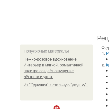
Рец
Сод
Популярные материалы
Р
Нежно-розовое вдохновение.
К
Интерьер в мягкой, романтичной
палитре создаёт ощущение
лёгкости и уюта.
Из "Однушки" в стильную "двушку".