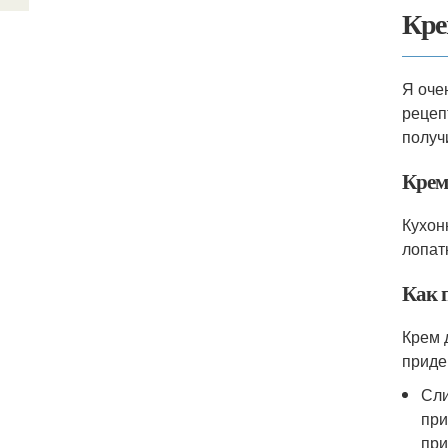
Кре
Я оче
рецеп
получ
Крем 
Кухон
лопат
Как 
Крем 
приде
Сли
при
при