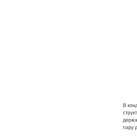
В кон
струк
держа
пару 