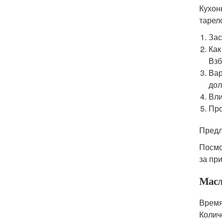
Кухон
тарел
Зас
Как
Взб
Вар
дол
Вли
Про
Предл
Посмо
за пр
Масл
Время
Колич