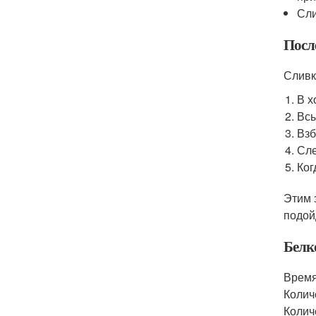
Сли
Посл
Сливк
В х
Всы
Взб
Сле
Ког
Этим 
подой
Белк
Время
Колич
Количе