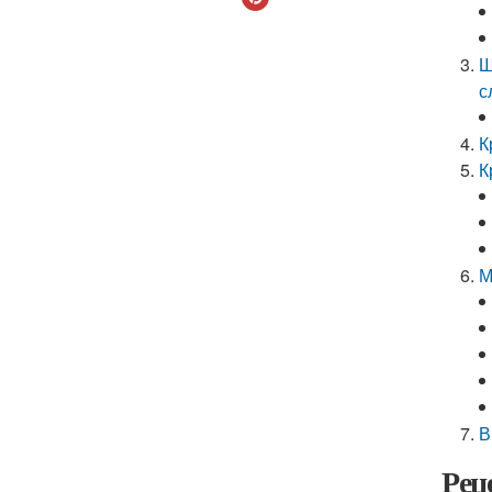
Ш
с
К
К
М
В
Рец