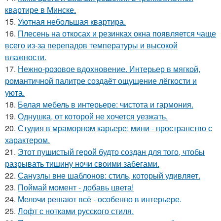
квартире в Минске.
15.
Уютная небольшая квартира.
16.
Плесень на откосах и резинках окна появляется чаще
всего из-за перепадов температуры и высокой
влажности.
17.
Нежно-розовое вдохновение. Интерьер в мягкой,
романтичной палитре создаёт ощущение лёгкости и
уюта.
18.
Белая мебель в интерьере: чистота и гармония.
19.
Однушка, от которой не хочется уезжать.
20.
Студия в мраморном карьере: мини - пространство с
характером.
21.
Этот пушистый герой будто создан для того, чтобы
разрывать тишину ночи своими забегами.
22.
Санузлы вне шаблонов: стиль, который удивляет.
23.
Поймай момент - добавь цвета!
24.
Мелочи решают всё - особенно в интерьере.
25.
Лофт с нотками русского стиля.