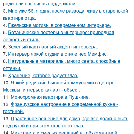
родители нас очень поддержали.
3.
Мне уже 56, я одна после развода, живу в старенькой
квартире отца.
4.
Гжельские мотивы в современном интерьере.
5.
Ботанические постеры в интерьере: природная
лёгкость и стиль.
6.
Зелёный как главный акцент интерьера.
7.
Интерьер яркой студии в стиле нео Мемфис.
8.
Натуральные материалы, много света, спокойные
оттенки.
9.
Хранение, которое радует глаз.
10.
Яркий редизайн бывшей коммуналки в центре
Москвы: интерьер как арт - объект.
11.
Монохромная квартира в Пушкине.
12.
Французское настроение в современной кухне -
гостиной.
13.
Практичное решение для дома, где всё должно быть
под рукой и при этом скрыто от глаз.
14.
Микс цвета и смелых решений в трёхкомнатной