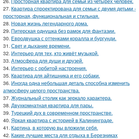
26.
Просторная квартира для семьи из четырёх человек.
27.
Квартира спроектирована для семьи с двумя детьми -
просторная, функциональная и стильная.
28.
Новая жизнь легендарного дома.
29.
Питерская однушка без рамок для фантазии.
30.
Евродвушка с оттенками коралла и бургунди.
31.
Свет и дыхание времени.
32.
Интерьер для тех, кто живёт музыкой.
33.
Атмосфера для души и друзей.
34.
Интерьер с орбитой настроения.
35.
Квартира для айтишника и его собаки.
36.
Иногда одна небольшая деталь способна изменить
атмосферу целого пространства.
37.
Журнальный столик как зеркало характера.
38.
Двухкомнатная квартира для пары.
39.
Турецкий дух в современном пространстве.
40.
Яркая квартира с историей в Калининграде.
41.
Картина, в которую вы вложили себя.
42.
Какие лучшие места для отдыха в Березниках