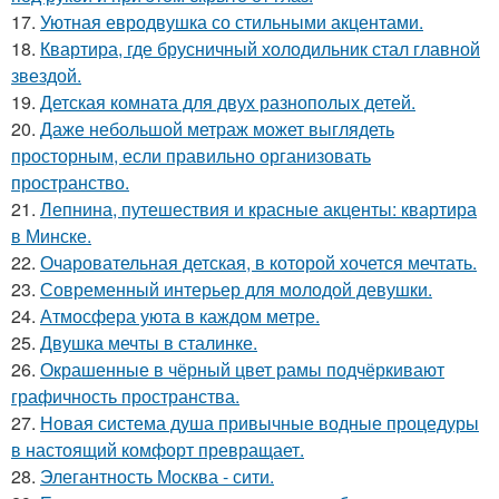
17.
Уютная евродвушка со стильными акцентами.
18.
Квартира, где брусничный холодильник стал главной
звездой.
19.
Детская комната для двух разнополых детей.
20.
Даже небольшой метраж может выглядеть
просторным, если правильно организовать
пространство.
21.
Лепнина, путешествия и красные акценты: квартира
в Минске.
22.
Очаровательная детская, в которой хочется мечтать.
23.
Современный интерьер для молодой девушки.
24.
Атмосфера уюта в каждом метре.
25.
Двушка мечты в сталинке.
26.
Окрашенные в чёрный цвет рамы подчёркивают
графичность пространства.
27.
Новая система душа привычные водные процедуры
в настоящий комфорт превращает.
28.
Элегантность Москва - сити.