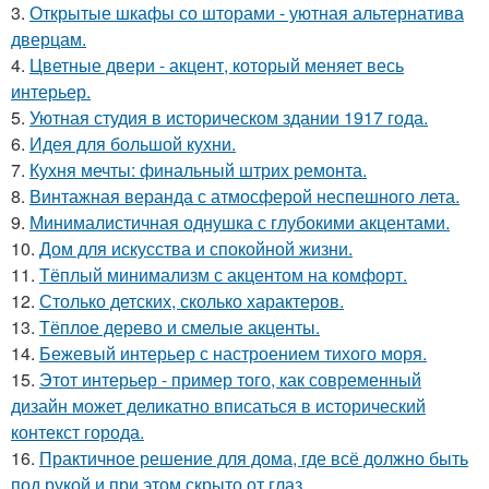
3.
Открытые шкафы со шторами - уютная альтернатива
дверцам.
4.
Цветные двери - акцент, который меняет весь
интерьер.
5.
Уютная студия в историческом здании 1917 года.
6.
Идея для большой кухни.
7.
Кухня мечты: финальный штрих ремонта.
8.
Винтажная веранда с атмосферой неспешного лета.
9.
Минималистичная однушка с глубокими акцентами.
10.
Дом для искусства и спокойной жизни.
11.
Тёплый минимализм с акцентом на комфорт.
12.
Столько детских, сколько характеров.
13.
Тёплое дерево и смелые акценты.
14.
Бежевый интерьер с настроением тихого моря.
15.
Этот интерьер - пример того, как современный
дизайн может деликатно вписаться в исторический
контекст города.
16.
Практичное решение для дома, где всё должно быть
под рукой и при этом скрыто от глаз.