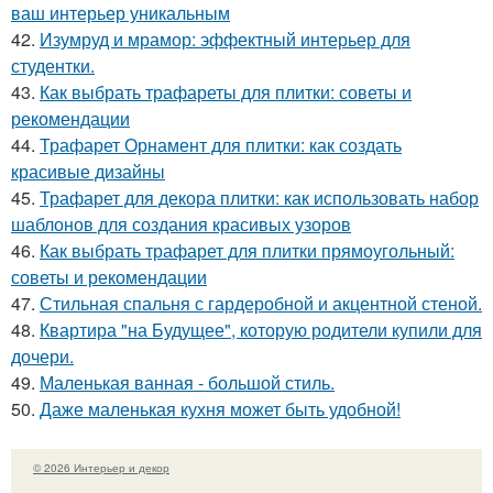
ваш интерьер уникальным
42.
Изумруд и мрамор: эффектный интерьер для
студентки.
43.
Как выбрать трафареты для плитки: советы и
рекомендации
44.
Трафарет Орнамент для плитки: как создать
красивые дизайны
45.
Трафарет для декора плитки: как использовать набор
шаблонов для создания красивых узоров
46.
Как выбрать трафарет для плитки прямоугольный:
советы и рекомендации
47.
Стильная спальня с гардеробной и акцентной стеной.
48.
Квартира "на Будущее", которую родители купили для
дочери.
49.
Маленькая ванная - большой стиль.
50.
Даже маленькая кухня может быть удобной!
© 2026 Интерьер и декор