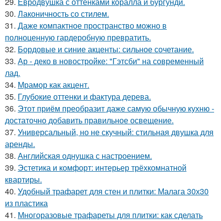
29.
Евродвушка с оттенками коралла и бургунди.
30.
Лаконичность со стилем.
31.
Даже компактное пространство можно в
полноценную гардеробную превратить.
32.
Бордовые и синие акценты: сильное сочетание.
33.
Ар - деко в новостройке: "Гэтсби" на современный
лад.
34.
Мрамор как акцент.
35.
Глубокие оттенки и фактура дерева.
36.
Этот приём преобразит даже самую обычную кухню -
достаточно добавить правильное освещение.
37.
Универсальный, но не скучный: стильная двушка для
аренды.
38.
Английская однушка с настроением.
39.
Эстетика и комфорт: интерьер трёхкомнатной
квартиры.
40.
Удобный трафарет для стен и плитки: Малага 30х30
из пластика
41.
Многоразовые трафареты для плитки: как сделать