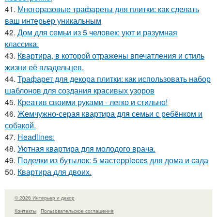
41.
Многоразовые трафареты для плитки: как сделать
ваш интерьер уникальным
42.
Дом для семьи из 5 человек: уют и разумная
классика.
43.
Квартира, в которой отражены впечатления и стиль
жизни её владельцев.
44.
Трафарет для декора плитки: как использовать набор
шаблонов для создания красивых узоров
45.
Креатив своими руками - легко и стильно!
46.
Жемчужно-серая квартира для семьи с ребёнком и
собакой.
47.
Headlines:
48.
Уютная квартира для молодого врача.
49.
Поделки из бутылок: 5 мастерpieces для дома и сада
50.
Квартира для двоих.
© 2026 Интерьер и декор
Контакты
Пользовательское соглашение