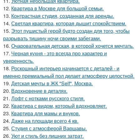
11.
Уютная небольшая квартира.
12.
Квартира в Москве для большой семьи.
13.
Контрастная студия, созданная для аренды.
14.
Светлая квартира, которая дышит спокойствием.
15.
Этот пушистый герой будто создан для того, чтобы
разрывать тишину ночи своими забегами.
16.
Очаровательная детская, в которой хочется мечтать.
17.
Черная кухня - это всегда про характер и
уверенность.
18.
Роскошный интерьер начинается с деталей - и
именно премиальный пол делает атмосферу целостной.
19.
Детская мечты в ЖК "Self", Москва.
20.
Вдохновение в деталях.
21.
Лофт с нотками русского стиля.
22.
Квартира с видом, который вдохновляет.
23.
Квартира для мамы и внуков.
24.
Даже на площади всего 4 кв.
25.
Студия с атмосферой Варшавы.
26.
Уют и стиль без лишних затрат.