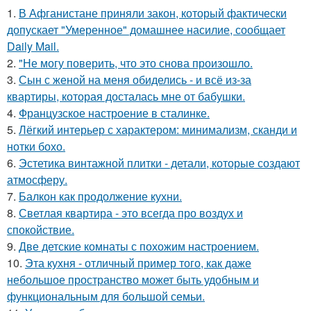
1.
В Афганистане приняли закон, который фактически
допускает "Умеренное" домашнее насилие, сообщает
Daily Mail.
2.
"Не могу поверить, что это снова произошло.
3.
Сын с женой на меня обиделись - и всё из-за
квартиры, которая досталась мне от бабушки.
4.
Французское настроение в сталинке.
5.
Лёгкий интерьер с характером: минимализм, сканди и
нотки бохо.
6.
Эстетика винтажной плитки - детали, которые создают
атмосферу.
7.
Балкон как продолжение кухни.
8.
Светлая квартира - это всегда про воздух и
спокойствие.
9.
Две детские комнаты с похожим настроением.
10.
Эта кухня - отличный пример того, как даже
небольшое пространство может быть удобным и
функциональным для большой семьи.