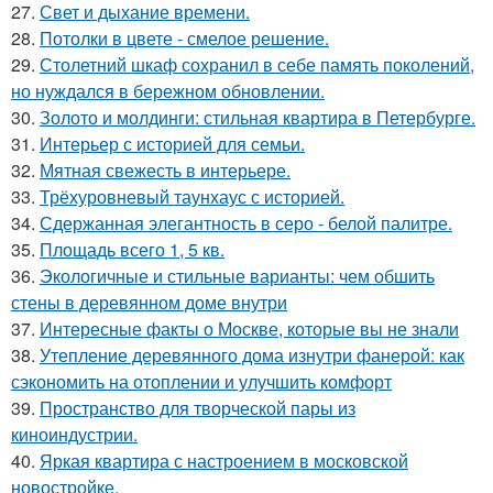
27.
Свет и дыхание времени.
28.
Потолки в цвете - смелое решение.
29.
Столетний шкаф сохранил в себе память поколений,
но нуждался в бережном обновлении.
30.
Золото и молдинги: стильная квартира в Петербурге.
31.
Интерьер с историей для семьи.
32.
Мятная свежесть в интерьере.
33.
Трёхуровневый таунхаус с историей.
34.
Сдержанная элегантность в серо - белой палитре.
35.
Площадь всего 1, 5 кв.
36.
Экологичные и стильные варианты: чем обшить
стены в деревянном доме внутри
37.
Интересные факты о Москве, которые вы не знали
38.
Утепление деревянного дома изнутри фанерой: как
сэкономить на отоплении и улучшить комфорт
39.
Пространство для творческой пары из
киноиндустрии.
40.
Яркая квартира с настроением в московской
новостройке.