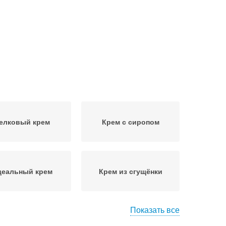
елковый крем
Крем с сиропом
деальный крем
Крем из сгущёнки
Показать все
ноцветный крем
Сливочный крем