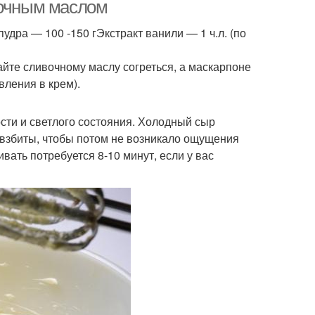
вочным маслом
дра — 100 -150 гЭкстракт ванили — 1 ч.л. (по
гредиенты для
айте сливочному маслу согреться, а маскарпоне
оладного крема
вления в крем).
сти и светлого состояния. Холодный сыр
о взбиты, чтобы потом не возникало ощущения
ивать потребуется 8-10 минут, если у вас