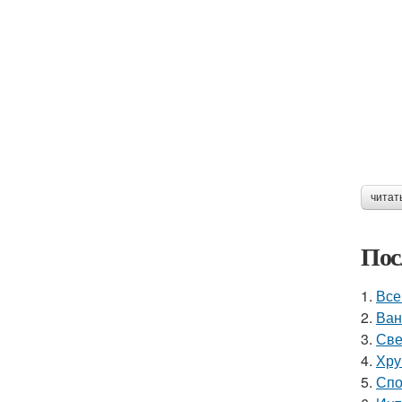
читат
Пос
1.
Все
2.
Ван
3.
Све
4.
Хру
5.
Спо