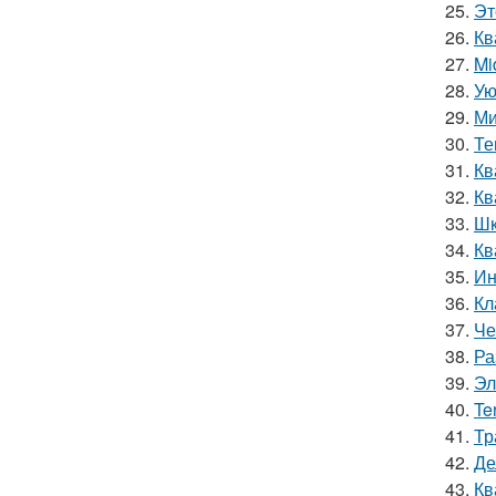
25.
Эт
26.
Кв
27.
Mi
28.
Ую
29.
Ми
30.
Те
31.
Кв
32.
Кв
33.
Шк
34.
Кв
35.
Ин
36.
Кл
37.
Че
38.
Ра
39.
Эл
40.
Te
41.
Тр
42.
Де
43.
Кв