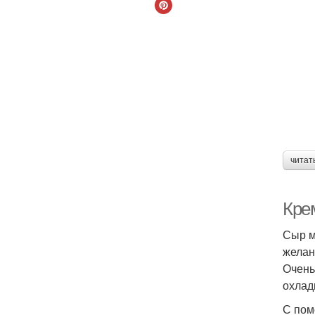
читат
Кре
Сыр м
желан
Очень
охлад
С пом