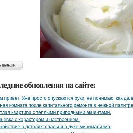
ь дальше →
ледние обновления на сайте:
м привет. Уже просто опускаются руки, не понимаю, как дал
ная комната после капитального ремонта в нежной палитре
тлая квартира с тёплыми природными акцентами.
щёвка с характером и настроением.
койствие в деталях: спальня в духе минимализма.