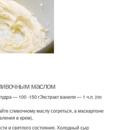
сливочным маслом
дра — 100 -150 гЭкстракт ванили — 1 ч.л. (по
айте сливочному маслу согреться, а маскарпоне
вления в крем).
сти и светлого состояния. Холодный сыр