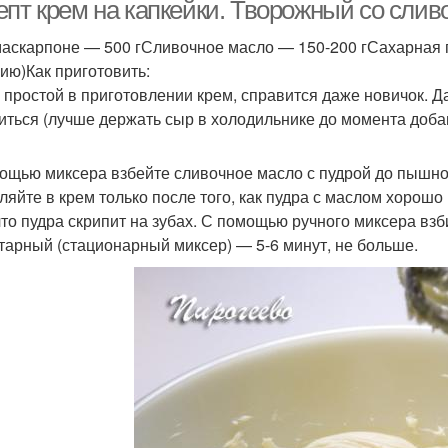
тирамису
епт крем на капкейки. Творожный со сли
аскарпоне — 500 гСливочное масло — 150-200 гСахарная пу
ию)Как приготовить:
Ин
Творожный крем
Цветной крем
 простой в приготовлении крем, справится даже новичок. Д
шок
иться (лучше держать сыр в холодильнике до момента доба
ощью миксера взбейте сливочное масло с пудрой до пышно
ляйте в крем только после того, как пудра с маслом хорош
 что пудра скрипит на зубах. С помощью ручного миксера взб
тарный (стационарный миксер) — 5-6 минут, не больше.