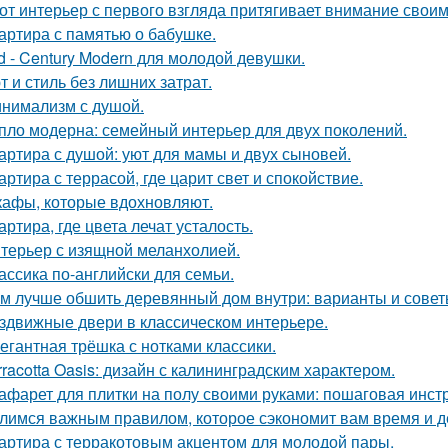
от интерьер с первого взгляда притягивает внимание свои
артира с памятью о бабушке.
d - Century Modern для молодой девушки.
т и стиль без лишних затрат.
нимализм с душой.
пло модерна: семейный интерьер для двух поколений.
артира с душой: уют для мамы и двух сыновей.
артира с террасой, где царит свет и спокойствие.
афы, которые вдохновляют.
артира, где цвета лечат усталость.
терьер с изящной меланхолией.
ассика по-английски для семьи.
м лучше обшить деревянный дом внутри: варианты и сове
здвижные двери в классическом интерьере.
егантная трёшка с нотками классики.
rracotta Oasis: дизайн с калининградским характером.
афарет для плитки на полу своими руками: пошаговая инст
лимся важным правилом, которое сэкономит вам время и д
артира с терракотовым акцентом для молодой пары.