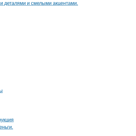
ми деталями и смелыми акцентами.
ты
рукция
еньги.