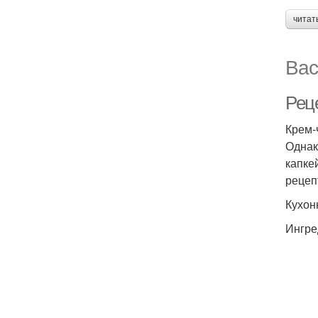
читат
Вас
Реце
Крем-
Однак
капке
рецеп
Кухон
Ингре