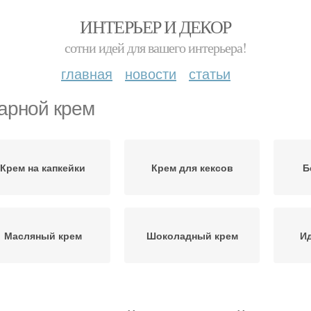
ИНТЕРЬЕР И ДЕКОР
сотни идей для вашего интерьера!
главная
новости
статьи
арной крем
Крем на капкейки
Крем для кексов
Б
Масляный крем
Шоколадный крем
И
Крем для капкейков
Сырный крем
Раз