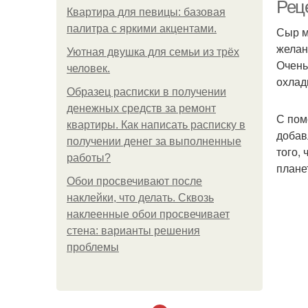
Рец
Квартира для певицы: базовая
палитра с яркими акцентами.
Сыр м
желан
Уютная двушка для семьи из трёх
Очень
человек.
охлад
Образец расписки в получении
денежных средств за ремонт
С пом
квартиры. Как написать расписку в
добав
получении денег за выполненные
того,
работы?
плане
Обои просвечивают после
наклейки, что делать. Сквозь
наклеенные обои просвечивает
стена: варианты решения
проблемы