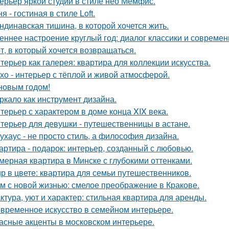
ерьер яркой студии в стиле нео Мемфис.
я - гостиная в стиле Loft.
ндинавская тишина, в которой хочется жить.
еннее настроение круглый год: диалог классики и современ
т, в который хочется возвращаться.
терьер как галерея: квартира для коллекции искусства.
хо - интерьер с тёплой и живой атмосферой.
новым годом!
ркало как инструмент дизайна.
терьер с характером в доме конца XIX века.
терьер для девушки - путешественницы в астане.
ухаус - не просто стиль, а философия дизайна.
артира - подарок: интерьер, созданный с любовью.
мерная квартира в Минске с глубокими оттенками.
р в цвете: квартира для семьи путешественников.
м с новой жизнью: смелое преображение в Кракове.
ктура, уют и характер: стильная квартира для аренды.
временное искусство в семейном интерьере.
асные акценты в московском интерьере.