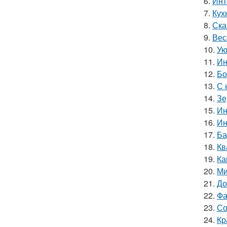
6.
Инт
7.
Кухн
8.
Ска
9.
Вес
10.
Ую
11.
Ин
12.
Бо
13.
С 
14.
Зе
15.
Ин
16.
Ин
17.
Ба
18.
Кв
19.
Ка
20.
Ми
21.
До
22.
Фа
23.
Со
24.
Кр