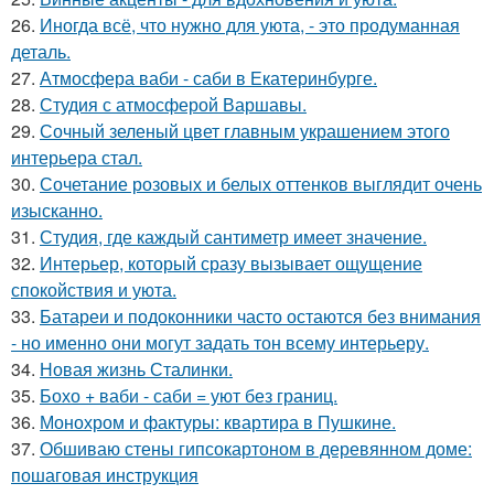
26.
Иногда всё, что нужно для уюта, - это продуманная
деталь.
27.
Атмосфера ваби - саби в Екатеринбурге.
28.
Студия с атмосферой Варшавы.
29.
Сочный зеленый цвет главным украшением этого
интерьера стал.
30.
Сочетание розовых и белых оттенков выглядит очень
изысканно.
31.
Студия, где каждый сантиметр имеет значение.
32.
Интерьер, который сразу вызывает ощущение
спокойствия и уюта.
33.
Батареи и подоконники часто остаются без внимания
- но именно они могут задать тон всему интерьеру.
34.
Новая жизнь Сталинки.
35.
Бохо + ваби - саби = уют без границ.
36.
Монохром и фактуры: квартира в Пушкине.
37.
Обшиваю стены гипсокартоном в деревянном доме:
пошаговая инструкция