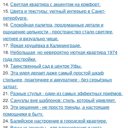
14.
Светлая квартира с акцентом на комфорт.
15.
Цвета и текстуры: уютный интерьер в Санкт-
петербурге.
16.
Спокойная палитра, продуманные детали и
ощущение цельности - пространство стало светлее,
уютнее и визуально чище.
17.
Яркая хрущёвка в Калининграде.
18.
Небольшая, но невероятно уютная квартира 1974
года постройки.
19.
Таинственный сад в центре Уфы.
20.
Эта идея делает даже самый простой шкаф
стильнее, практичнее и аккуратнее - без серьёзных
затрат.
21.
Разные стулья - один из самых эффектных приёмов.
22.
Санузлы вне шаблонов: стиль, который удивляет.
23.
Эти решения - не просто тренды, а настоящие
помощники в быту.
24.
Балийское настроение в городской квартире.
25.
Винные акценты - для вдохновения и уюта.