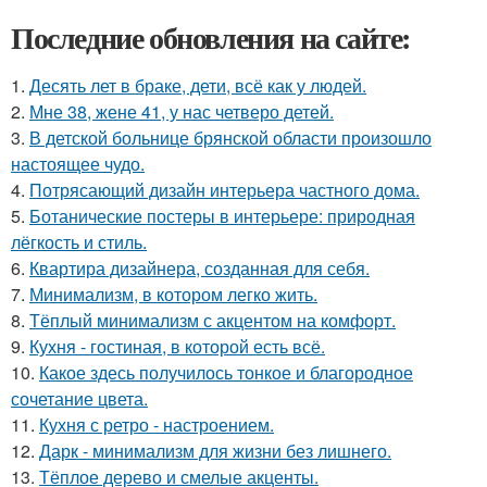
Последние обновления на сайте:
1.
Десять лет в браке, дети, всё как у людей.
2.
Мне 38, жене 41, у нас четверо детей.
3.
В детской больнице брянской области произошло
настоящее чудо.
4.
Потрясающий дизайн интерьера частного дома.
5.
Ботанические постеры в интерьере: природная
лёгкость и стиль.
6.
Квартира дизайнера, созданная для себя.
7.
Минимализм, в котором легко жить.
8.
Тёплый минимализм с акцентом на комфорт.
9.
Кухня - гостиная, в которой есть всё.
10.
Какое здесь получилось тонкое и благородное
сочетание цвета.
11.
Кухня с ретро - настроением.
12.
Дарк - минимализм для жизни без лишнего.
13.
Тёплое дерево и смелые акценты.