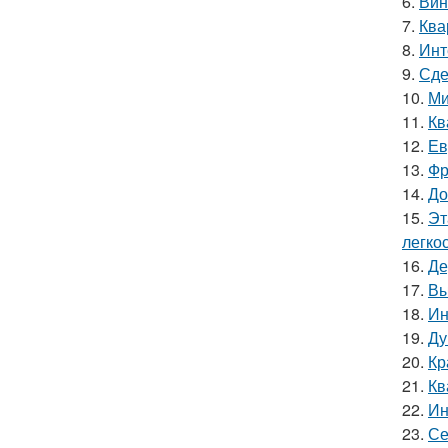
6.
Вин
7.
Ква
8.
Инт
9.
Сде
10.
Ми
11.
Кв
12.
Ев
13.
Фр
14.
До
15.
Эт
легко
16.
Де
17.
Вы
18.
Ин
19.
Ду
20.
Кр
21.
Кв
22.
Ин
23.
Се