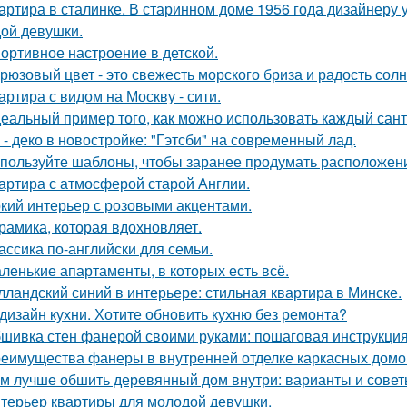
артира в сталинке. В старинном доме 1956 года дизайнеру
ой девушки.
ортивное настроение в детской.
рюзовый цвет - это свежесть морского бриза и радость солн
артира с видом на Москву - сити.
еальный пример того, как можно использовать каждый сант
 - деко в новостройке: "Гэтсби" на современный лад.
пользуйте шаблоны, чтобы заранее продумать расположение
артира с атмосферой старой Англии.
кий интерьер с розовыми акцентами.
рамика, которая вдохновляет.
ассика по-английски для семьи.
ленькие апартаменты, в которых есть всё.
лландский синий в интерьере: стильная квартира в Минске.
дизайн кухни. Хотите обновить кухню без ремонта?
шивка стен фанерой своими руками: пошаговая инструкци
еимущества фанеры в внутренней отделке каркасных домо
м лучше обшить деревянный дом внутри: варианты и сове
терьер квартиры для молодой девушки.