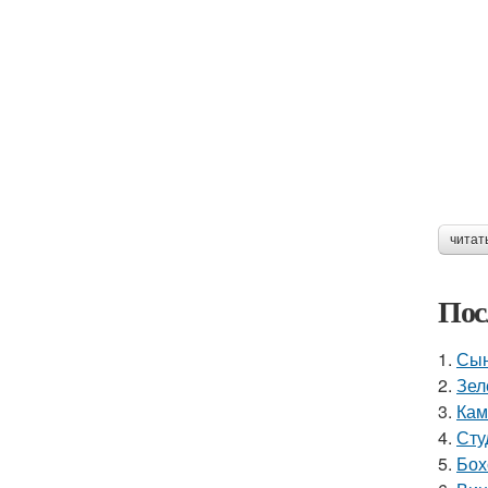
читат
Пос
1.
Сын
2.
Зел
3.
Кам
4.
Сту
5.
Бох