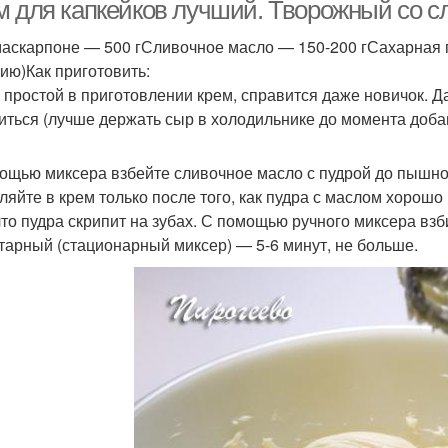
околадного крема
м для капкейков лучший. Творожный со 
аскарпоне — 500 гСливочное масло — 150-200 гСахарная пу
ию)Как приготовить:
 простой в приготовлении крем, справится даже новичок. Д
иться (лучше держать сыр в холодильнике до момента доба
ощью миксера взбейте сливочное масло с пудрой до пышно
ляйте в крем только после того, как пудра с маслом хорош
 что пудра скрипит на зубах. С помощью ручного миксера взб
тарный (стационарный миксер) — 5-6 минут, не больше.