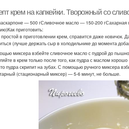
епт крем на капкейки. Творожный со сли
аскарпоне — 500 гСливочное масло — 150-200 гСахарная пу
ию)Как приготовить:
 простой в приготовлении крем, справится даже новичок. Д
иться (лучше держать сыр в холодильнике до момента доба
ощью миксера взбейте сливочное масло с пудрой до пышно
ляйте в крем только после того, как пудра с маслом хорош
 что пудра скрипит на зубах. С помощью ручного миксера взб
тарный (стационарный миксер) — 5-6 минут, не больше.