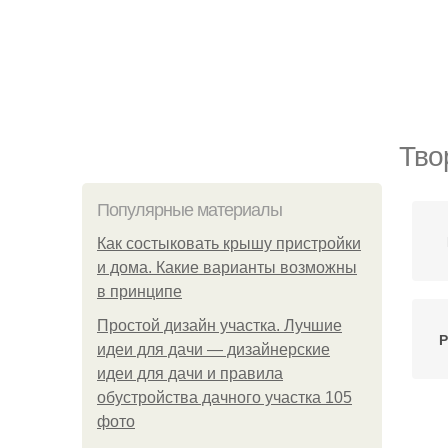
Тво
Популярные материалы
Как состыковать крышу пристройки
и дома. Какие варианты возможны
в принципе
Простой дизайн участка. Лучшие
Р
идеи для дачи — дизайнерские
идеи для дачи и правила
обустройства дачного участка 105
фото