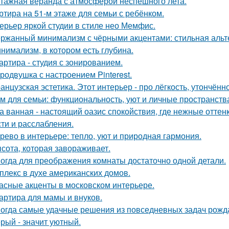
тажная веранда с атмосферой неспешного лета.
ртира на 51-м этаже для семьи с ребёнком.
ерьер яркой студии в стиле нео Мемфис.
ржанный минимализм с чёрными акцентами: стильная альте
нимализм, в котором есть глубина.
артира - студия с зонированием.
родвушка с настроением Pinterest.
анцузская эстетика. Этот интерьер - про лёгкость, утончённ
м для семьи: функциональность, уют и личные пространств
а ванная - настоящий оазис спокойствия, где нежные отт
сти и расслабления.
рево в интерьере: тепло, уют и природная гармония.
сота, которая завораживает.
огда для преображения комнаты достаточно одной детали.
плекс в духе американских домов.
асные акценты в московском интерьере.
артира для мамы и внуков.
огда самые удачные решения из повседневных задач рожд
рый - значит уютный.