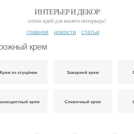
ИНТЕРЬЕР И ДЕКОР
сотни идей для вашего интерьера!
главная
новости
статьи
рожный крем
Крем из сгущёнки
Заварной крем
азноцветный крем
Сливочный крем
Ингредиенты для
Масляный крем