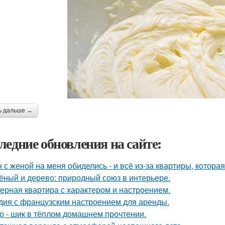
ь дальше →
ледние обновления на сайте:
 с женой на меня обиделись - и всё из-за квартиры, котора
ёный и дерево: природный союз в интерьере.
ерная квартира с характером и настроением.
дия с французским настроением для аренды.
о - шик в тёплом домашнем прочтении.