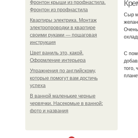
ш
Кре
Фронтон крыши из профнастила.
Фронтон из профнастила
Сыр м
Квартиры электрика. Монтаж
желан
электропроводки в квартире
Очень
своими руками — пошаговая
охлад
инструкция
С пом
Цвет ваниль это, какой.
добав
Оформление интерьера
того,
Упражнения по английскому,
плане
которые помогут вам достичь
успеха
В ванной маленькие черные
червячки. Насекомые в ванной:
фото и названия