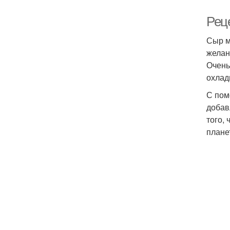
Рец
Сыр м
желан
Очень
охлад
С пом
добав
того,
плане