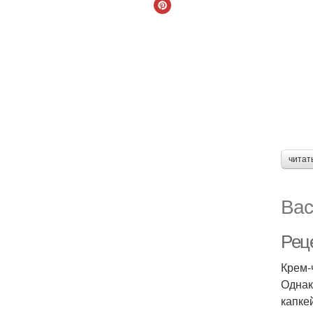
читат
Вас
Реце
Крем-
Однак
капке