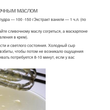
вочным маслом
дра — 100 -150 гЭкстракт ванили — 1 ч.л. (по
айте сливочному маслу согреться, а маскарпоне
вления в крем).
сти и светлого состояния. Холодный сыр
о взбиты, чтобы потом не возникало ощущения
ивать потребуется 8-10 минут, если у вас