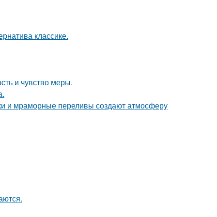
рнатива классике.
ость и чувство меры.
а.
енки и мраморные переливы создают атмосферу
аются.