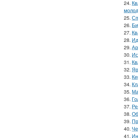
24.
Кв
молод
25.
Сп
26.
Би
27.
Кв
28.
Ид
29.
Ар
30.
Ис
31.
Кв
32.
Яр
33.
Ке
34.
Кл
35.
Ма
36.
Го
37.
Ре
38.
Об
39.
Пр
40.
Че
41.
Ин