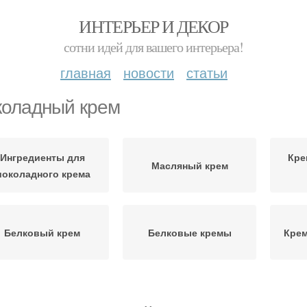
ИНТЕРЬЕР И ДЕКОР
сотни идей для вашего интерьера!
главная
новости
статьи
оладный крем
Ингредиенты для
Кре
Масляный крем
околадного крема
Белковый крем
Белковые кремы
Крем
Крем для кексов
Крем с сиропом
Шоко