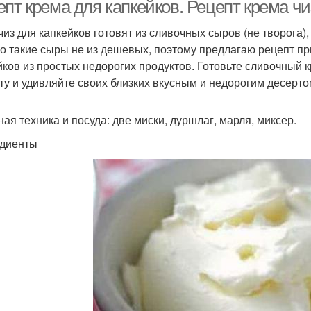
пт крема для капкейков. Рецепт крема чи
чиз для капкейков готовят из сливочных сыров (не творога)
о такие сыры не из дешевых, поэтому предлагаю рецепт пр
Идеальный крем
Крем из сгущёнки
йков из простых недорогих продуктов. Готовьте сливочный
ту и удивляйте своих близких вкусным и недорогим десерто
ная техника и посуда: две миски, дуршлаг, марля, миксер.
азноцветный крем
Сливочный крем
Т
диенты