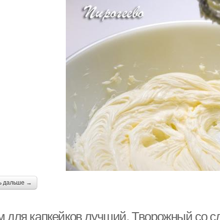
ь дальше →
м для капкейков лучший. Творожный со 