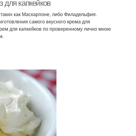
з для капкейков
, таких как Маскарпоне, либо Филадельфия.
иготовления самого вкусного крема для
Крем для капкейков
Сырный крем
 крем для капкейков по проверенному лично мною
тирамису
м.
ворожный крем
Цветной крем