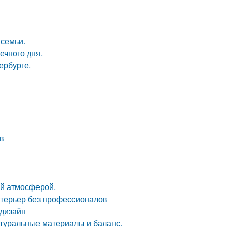
 семьи.
ечного дня.
ербурге.
в
ой атмосферой.
нтерьер без профессионалов
 дизайн
туральные материалы и баланс.