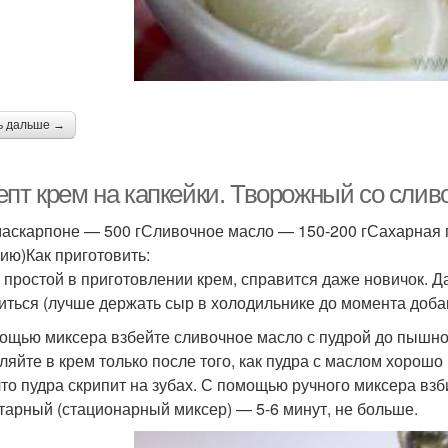
ь дальше →
епт крем на капкейки. Творожный со сли
аскарпоне — 500 гСливочное масло — 150-200 гСахарная пу
ию)Как приготовить:
 простой в приготовлении крем, справится даже новичок. Д
иться (лучше держать сыр в холодильнике до момента доба
ощью миксера взбейте сливочное масло с пудрой до пышно
ляйте в крем только после того, как пудра с маслом хорош
 что пудра скрипит на зубах. С помощью ручного миксера взб
тарный (стационарный миксер) — 5-6 минут, не больше.