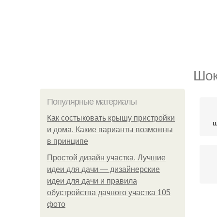
Шок
Популярные материалы
Как состыковать крышу пристройки
ш
и дома. Какие варианты возможны
в принципе
Простой дизайн участка. Лучшие
идеи для дачи — дизайнерские
идеи для дачи и правила
обустройства дачного участка 105
фото