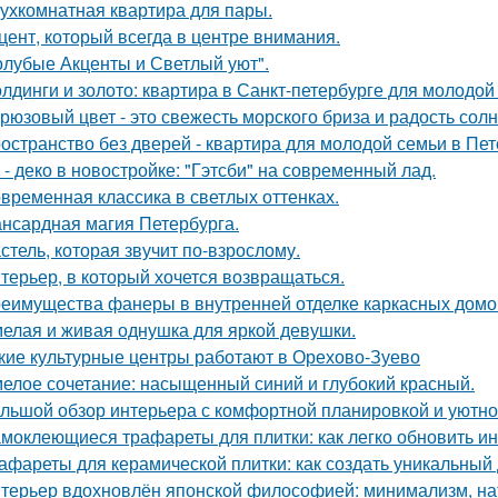
ухкомнатная квартира для пары.
цент, который всегда в центре внимания.
олубые Акценты и Светлый уют".
лдинги и золото: квартира в Санкт-петербурге для молодой
рюзовый цвет - это свежесть морского бриза и радость солн
остранство без дверей - квартира для молодой семьи в Пет
 - деко в новостройке: "Гэтсби" на современный лад.
временная классика в светлых оттенках.
нсардная магия Петербурга.
стель, которая звучит по-взрослому.
терьер, в который хочется возвращаться.
еимущества фанеры в внутренней отделке каркасных домо
елая и живая однушка для яркой девушки.
кие культурные центры работают в Орехово-Зуево
елое сочетание: насыщенный синий и глубокий красный.
льшой обзор интерьера с комфортной планировкой и уютн
моклеющиеся трафареты для плитки: как легко обновить и
афареты для керамической плитки: как создать уникальный
терьер вдохновлён японской философией: минимализм, на