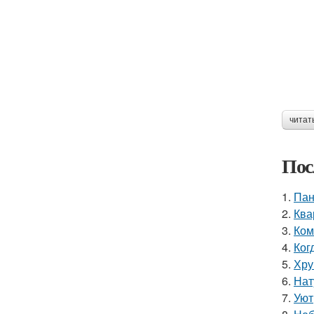
читат
Пос
1.
Пан
2.
Ква
3.
Ком
4.
Ког
5.
Хру
6.
Нат
7.
Уют