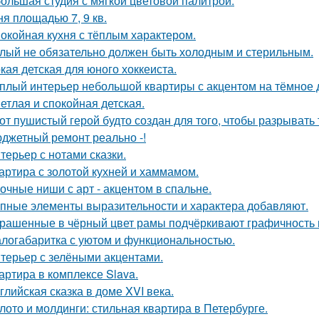
ольшая студия с мягкой цветовой палитрой.
ня площадью 7, 9 кв.
окойная кухня с тёплым характером.
лый не обязательно должен быть холодным и стерильным.
кая детская для юного хоккеиста.
плый интерьер небольшой квартиры с акцентом на тёмное 
етлая и спокойная детская.
от пушистый герой будто создан для того, чтобы разрывать
джетный ремонт реально -!
терьер с нотами сказки.
артира с золотой кухней и хаммамом.
очные ниши с арт - акцентом в спальне.
пные элементы выразительности и характера добавляют.
рашенные в чёрный цвет рамы подчёркивают графичность 
логабаритка с уютом и функциональностью.
терьер с зелёными акцентами.
артира в комплексе Slava.
глийская сказка в доме XVI века.
лото и молдинги: стильная квартира в Петербурге.