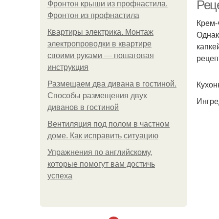
Реце
Фронтон крыши из профнастила.
Фронтон из профнастила
Крем-
Квартиры электрика. Монтаж
Однак
электропроводки в квартире
капке
своими руками — пошаговая
рецеп
инструкция
Кухон
Размещаем два дивана в гостиной.
Р
Способы размещения двух
Ингре
диванов в гостиной
Вентиляция под полом в частном
доме. Как исправить ситуацию
Упражнения по английскому,
которые помогут вам достичь
успеха