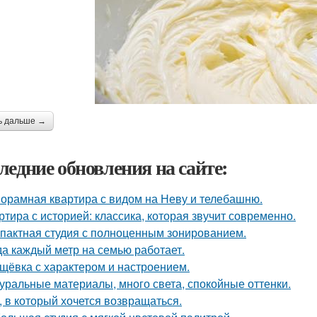
ь дальше →
ледние обновления на сайте:
орамная квартира с видом на Неву и телебашню.
ртира с историей: классика, которая звучит современно.
пактная студия с полноценным зонированием.
да каждый метр на семью работает.
щёвка с характером и настроением.
уральные материалы, много света, спокойные оттенки.
, в который хочется возвращаться.