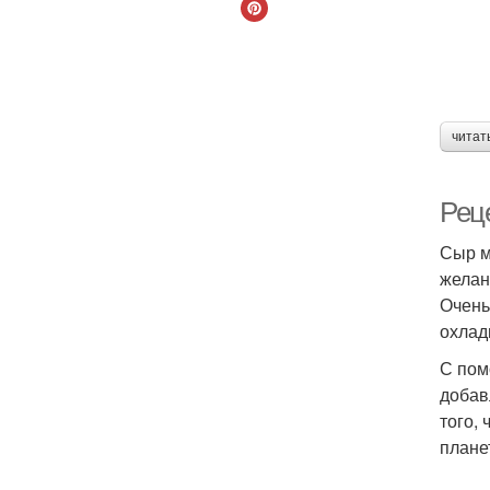
читат
Рец
Сыр м
желан
Очень
охлад
С пом
добав
того,
плане