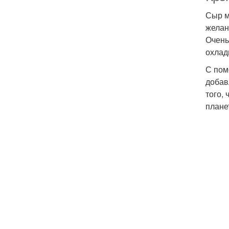
Сыр м
желан
Очень
охлад
С пом
добав
того,
плане