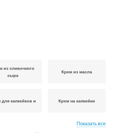
м из сливочного
Крем из масла
сыра
 для капкейков и
Крем на капкейки
Показать все
ладные капкейки
Заварной крем