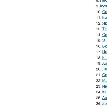
8.
Неб
9.
Кух
10.
Сп
11.
Бе
12.
Яр
13.
Тё
14.
Св
15.
Эт
16.
Бю
17.
Ин
18.
Кв
19.
Ар
20.
Ле
21.
Ок
22.
Ма
23.
Ин
24.
Кв
25.
Ан
26.
Зо