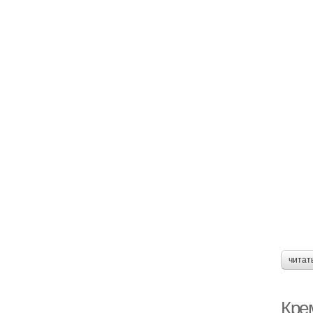
читат
Кре