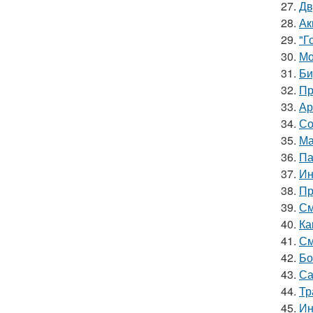
27.
Дв
28.
Ак
29.
"Г
30.
Мо
31.
Би
32.
Пр
33.
Ар
34.
Со
35.
Ма
36.
Па
37.
Ин
38.
Пр
39.
См
40.
Ка
41.
См
42.
Бо
43.
Са
44.
Тр
45.
Ин