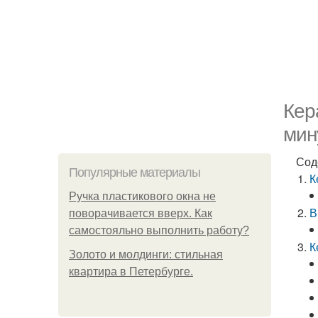
Кер
мин
Сод
Популярные материалы
К
Ручка пластикового окна не
В
поворачивается вверх. Как
самостояльно выполнить работу?
К
Золото и молдинги: стильная
квартира в Петербурге.