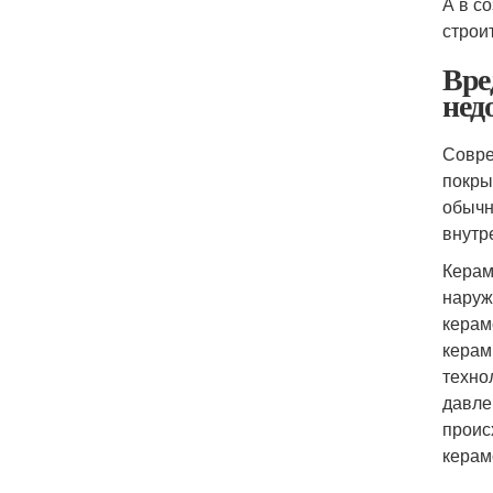
А в с
строи
Вре
нед
Совре
покры
обычн
внутр
Керам
наруж
керам
керам
техно
давле
проис
керам