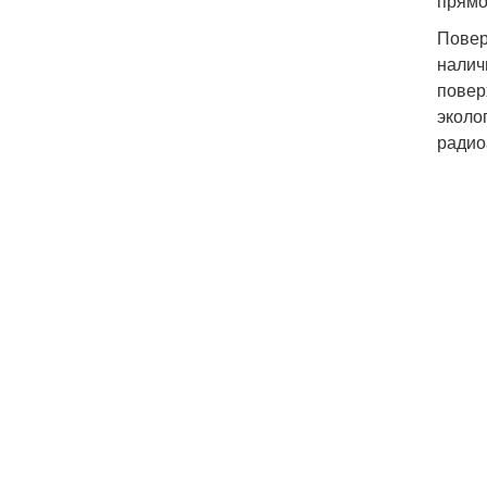
прямо
Повер
налич
повер
эколо
радио