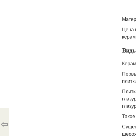
Матер
Цена 
керам
Виды
Керам
Первы
плитк
Плитк
глазу
глазу
Такое
⇦
Сущес
шерох