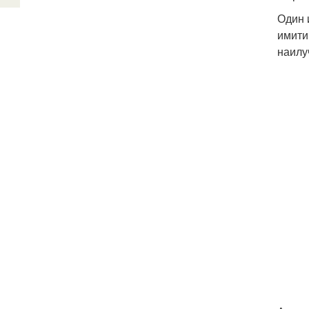
Один 
имити
наилу