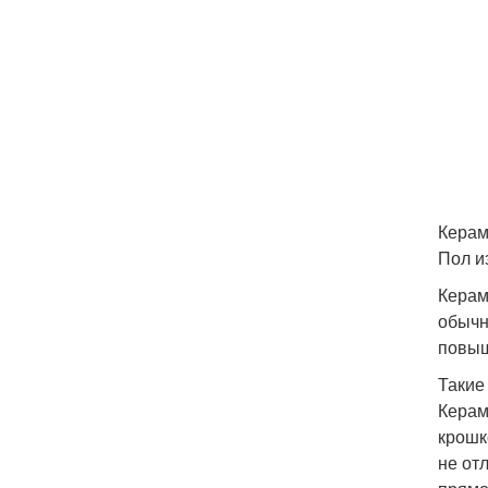
Керам
Пол и
Керам
обычн
повыш
Такие
Керам
крошк
не от