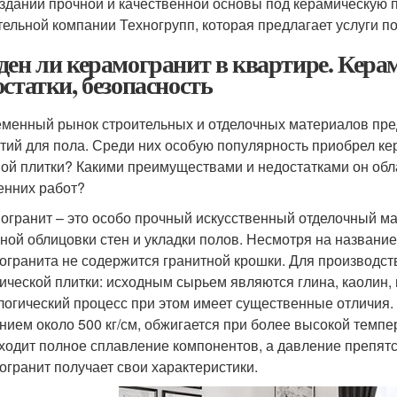
оздании прочной и качественной основы под керамическую 
тельной компании Техногрупп, которая предлагает услуги по
ден ли керамогранит в квартире. Кера
остатки, безопасность
менный рынок строительных и отделочных материалов пре
тий для пола. Среди них особую популярность приобрел кер
ой плитки? Какими преимуществами и недостатками он обла
енних работ?
огранит – это особо прочный искусственный отделочный ма
ной облицовки стен и укладки полов. Несмотря на названи
огранита не содержится гранитной крошки. Для производства
ической плитки: исходным сырьем являются глина, каолин,
логический процесс при этом имеет существенные отличия.
нием около 500 кг/см, обжигается при более высокой темпе
ходит полное сплавление компонентов, а давление препятс
огранит получает свои характеристики.