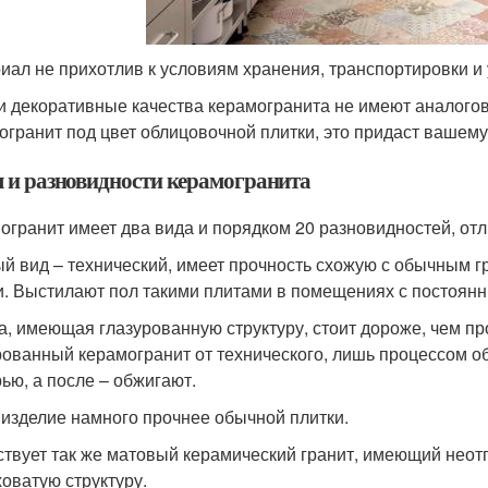
иал не прихотлив к условиям хранения, транспортировки и 
и декоративные качества керамогранита не имеют аналого
огранит под цвет облицовочной плитки, это придаст вашем
 и разновидности керамогранита
огранит имеет два вида и порядком 20 разновидностей, отл
й вид – технический, имеет прочность схожую с обычным г
и. Выстилают пол такими плитами в помещениях с постоян
а, имеющая глазурованную структуру, стоит дороже, чем пр
рованный керамогранит от технического, лишь процессом о
рью, а после – обжигают.
 изделие намного прочнее обычной плитки.
твует так же матовый керамический гранит, имеющий неот
оватую структуру.