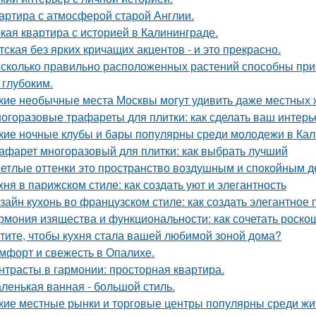
артира с атмосферой старой Англии.
кая квартира с историей в Калининграде.
тская без ярких кричащих акцентов - и это прекрасно.
сколько правильно расположенных растений способны прив
 глубоким.
кие необычные места Москвы могут удивить даже местных 
огоразовые трафареты для плитки: как сделать ваш интер
кие ночные клубы и бары популярны среди молодежи в Ка
афарет многоразовый для плитки: как выбрать лучший
етлые оттенки это пространство воздушным и спокойным д
хня в парижском стиле: как создать уют и элегантность
зайн кухонь во французском стиле: как создать элегантное
рмония изящества и функциональности: как сочетать роскош
тите, чтобы кухня стала вашей любимой зоной дома?
мфорт и свежесть в Опалихе.
нтрасты в гармонии: просторная квартира.
ленькая ванная - большой стиль.
кие местные рынки и торговые центры популярны среди жи