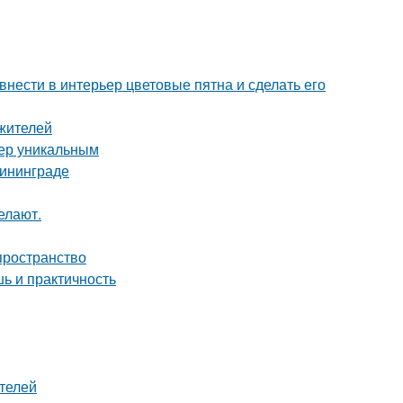
нести в интерьер цветовые пятна и сделать его
жителей
ьер уникальным
лининграде
елают.
 пространство
ь и практичность
телей