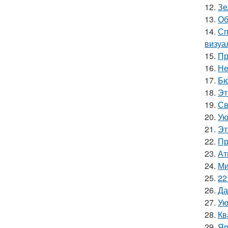
12.
Зе
13.
Об
14.
Сп
визуа
15.
Пр
16.
Не
17.
Бю
18.
Эт
19.
Св
20.
Ую
21.
Эт
22.
Пр
23.
Ат
24.
Ми
25.
22
26.
Да
27.
Ую
28.
Кв
29.
Яр