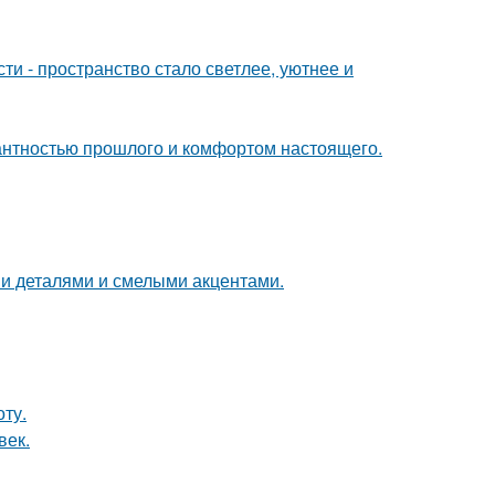
и - пространство стало светлее, уютнее и
гантностью прошлого и комфортом настоящего.
ми деталями и смелыми акцентами.
ту.
век.