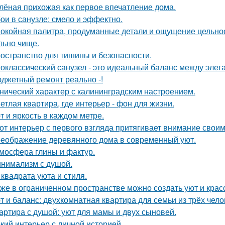
лёная прихожая как первое впечатление дома.
ои в санузле: смело и эффектно.
окойная палитра, продуманные детали и ощущение цельност
льно чище.
остранство для тишины и безопасности.
оклассический санузел - это идеальный баланс между эле
джетный ремонт реально -!
нический характер с калининградским настроением.
етлая квартира, где интерьер - фон для жизни.
т и яркость в каждом метре.
от интерьер с первого взгляда притягивает внимание свои
еображение деревянного дома в современный уют.
мосфера глины и фактур.
нимализм с душой.
 квадрата уюта и стиля.
же в ограниченном пространстве можно создать уют и красо
т и баланс: двухкомнатная квартира для семьи из трёх чело
артира с душой: уют для мамы и двух сыновей.
кий интерьер с личной историей.