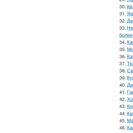
30.
Кв
31.
Яр
32.
Де
33.
Не
более
34.
Ка
35.
Мн
36.
Ка
37.
Тр
38.
Св
39.
Ку
40.
Ди
41.
Га
42.
Хо
43.
Ко
44.
Ко
45.
Ма
46.
Ка