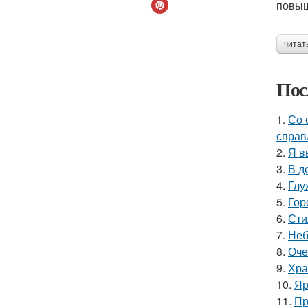
повыш
читат
Пос
1.
Со 
справ
2.
Я в
3.
В д
4.
Глу
5.
Гор
6.
Сти
7.
Неб
8.
Оче
9.
Хра
10.
Яр
11.
Пр