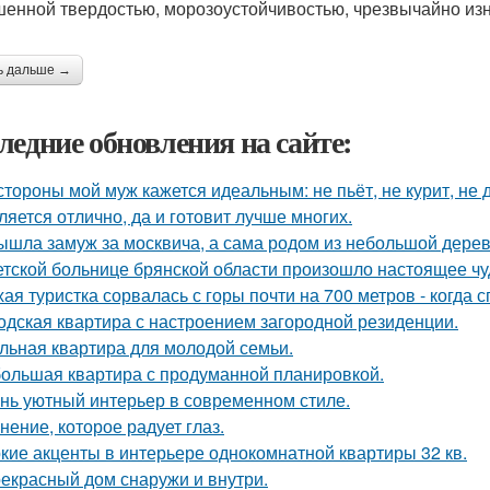
енной твердостью, морозоустойчивостью, чрезвычайно изн
ь дальше →
ледние обновления на сайте:
стороны мой муж кажется идеальным: не пьёт, не курит, не 
ляется отлично, да и готовит лучше многих.
ышла замуж за москвича, а сама родом из небольшой дерев
етской больнице брянской области произошло настоящее чу
хая туристка сорвалась с горы почти на 700 метров - когда 
одская квартира с настроением загородной резиденции.
льная квартира для молодой семьи.
ольшая квартира с продуманной планировкой.
нь уютный интерьер в современном стиле.
нение, которое радует глаз.
кие акценты в интерьере однокомнатной квартиры 32 кв.
екрасный дом снаружи и внутри.