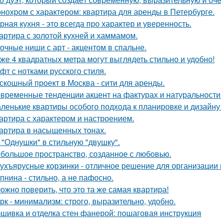
нохром с характером: квартира для аренды в Петербурге.
рная кухня - это всегда про характер и уверенность.
артира с золотой кухней и хаммамом.
очные ниши с арт - акцентом в спальне.
же 4 квадратных метра могут выглядеть стильно и удобно!
фт с нотками русского стиля.
скошный проект в Москва - сити для аренды.
временные тенденции акцент на фактурах и натуральности
ленькие квартиры особого подхода к планировке и дизайну
артира с характером и настроением.
артира в насыщенных тонах.
 "Однушки" в стильную "двушку".
большое пространство, созданное с любовью.
ухъярусные корзинки - отличное решение для организации 
пнина - стильно, а не пафосно.
ожно поверить, что это та же самая квартира!
рк - минимализм: строго, выразительно, удобно.
шивка и отделка стен фанерой: пошаговая инструкция