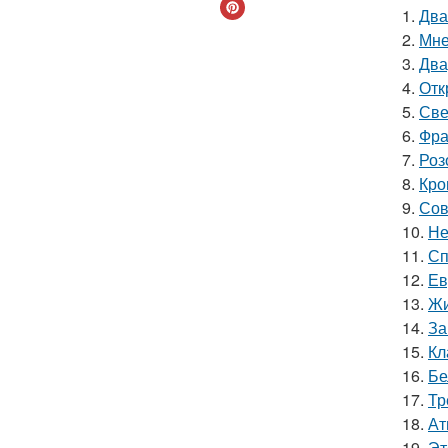
1.
Два
2.
Мне
3.
Два
4.
Отк
5.
Све
6.
Фра
7.
Роз
8.
Кро
9.
Сов
10.
Не
11.
Сп
12.
Ев
13.
Жи
14.
За
15.
Кл
16.
Бе
17.
Тр
18.
Ат
19.
Эт