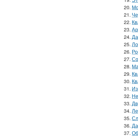
20.
Мо
21.
Че
22.
Кв
23.
Ар
24.
Да
25.
Ло
26.
Ро
27.
Со
28.
Ма
29.
Кв
30.
Кв
31.
Из
32.
Не
33.
Дв
34.
Ле
35.
Сл
36.
Да
37.
Об