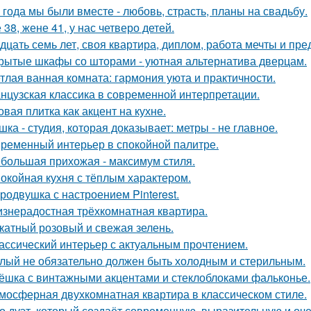
 года мы были вместе - любовь, страсть, планы на свадьбу.
 38, жене 41, у нас четверо детей.
дцать семь лет, своя квартира, диплом, работа мечты и пре
рытые шкафы со шторами - уютная альтернатива дверцам.
тлая ванная комната: гармония уюта и практичности.
нцузская классика в современной интерпретации.
овая плитка как акцент на кухне.
шка - студия, которая доказывает: метры - не главное.
ременный интерьер в спокойной палитре.
большая прихожая - максимум стиля.
окойная кухня с тёплым характером.
родвушка с настроением Pinterest.
знерадостная трёхкомнатная квартира.
катный розовый и свежая зелень.
ассический интерьер с актуальным прочтением.
лый не обязательно должен быть холодным и стерильным.
ёшка с винтажными акцентами и стеклоблоками фальконье.
мосферная двухкомнатная квартира в классическом стиле.
о дуэт, который создаёт современную, выразительную и оч