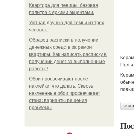
Квартира для певицы: базовая
палитра с яркими акцентами.
Уютная двушка для семьи из трёх
человек.
Образец расписки в получении
денежных средств за ремонт
квартиры. Как написать расписку в
Керам
получении денег за выполненные
Пол и
работы?
Керам
Обои просвечивают после
обычн
наклейки, что делать. Сквозь
повыш
наклеенные обои просвечивает
стена: варианты решения
читат
проблемы
Пос