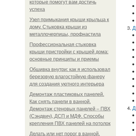
которые помогут вам достичь
успеха
Узел примыкания крыши крыльца к
дому. Стыковка крыши из
Д
металлочерпицы, профнастила
Профессиональная стыковка
крыши пристройки с крышей дома:
основные принципы и приемы
Обшивка внутри: как я использовал
березовую влагостойкую фанеру
для создания уютного интерьера
Демонтаж пластиковых панелей.
Как снять панели в ванной.
Д
Демонтаж стеновых панелей – ПВХ
(Сэндвич), ДСП и МДФ. Способы
крепления ПВХ панелей на потолок
Делать или нет порог в ванной.