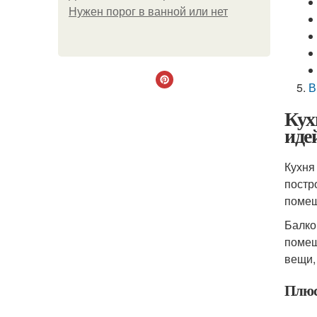
Нужен порог в ванной или нет
В
Кух
иде
Кухня
постр
помещ
Балко
помещ
вещи,
Плюс