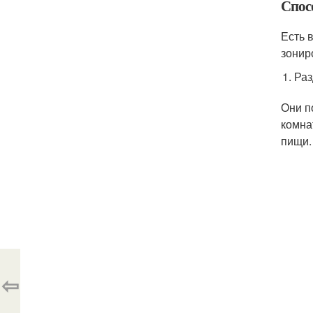
Спос
Есть 
зонир
Раз
Они п
комна
пищи.
⇦