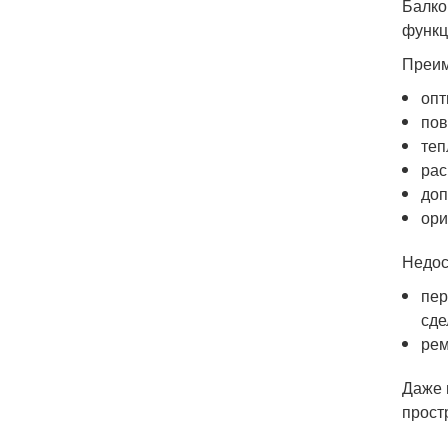
Балко
функц
Преим
опт
пов
теп
рас
доп
ори
Недос
пер
сде
рем
Даже 
прост