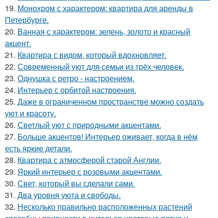
19.
Монохром с характером: квартира для аренды в
Петербурге.
20.
Ванная с характером: зелень, золото и красный
акцент.
21.
Квартира с видом, который вдохновляет.
22.
Современный уют для семьи из трёх человек.
23.
Однушка с ретро - настроением.
24.
Интерьер с орбитой настроения.
25.
Даже в ограниченном пространстве можно создать
уют и красоту.
26.
Светлый уют с природными акцентами.
27.
Больше акцентов! Интерьер оживает, когда в нём
есть яркие детали.
28.
Квартира с атмосферой старой Англии.
29.
Яркий интерьер с розовыми акцентами.
30.
Свет, который вы сделали сами.
31.
Два уровня уюта и свободы.
32.
Несколько правильно расположенных растений