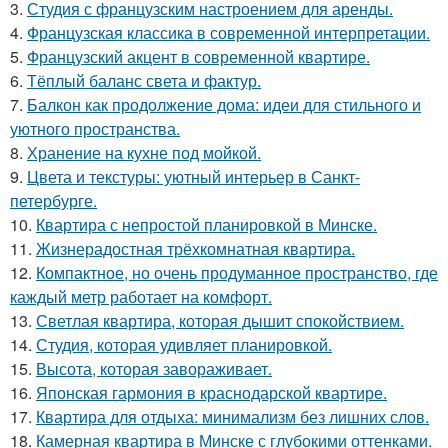
3.
Студия с французским настроением для аренды.
4.
Французская классика в современной интерпретации.
5.
Французский акцент в современной квартире.
6.
Тёплый баланс света и фактур.
7.
Балкон как продолжение дома: идеи для стильного и
уютного пространства.
8.
Хранение на кухне под мойкой.
9.
Цвета и текстуры: уютный интерьер в Санкт-
петербурге.
10.
Квартира с непростой планировкой в Минске.
11.
Жизнерадостная трёхкомнатная квартира.
12.
Компактное, но очень продуманное пространство, где
каждый метр работает на комфорт.
13.
Светлая квартира, которая дышит спокойствием.
14.
Студия, которая удивляет планировкой.
15.
Высота, которая завораживает.
16.
Японская гармония в краснодарской квартире.
17.
Квартира для отдыха: минимализм без лишних слов.
18.
Камерная квартира в Минске с глубокими оттенками.