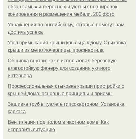
обзор самых интересных и уютных планировок,
зонирования и размещения мебели, 200 фото
Упражнения по английскому, которые помогут вам
достичь успеха
Узел примыкания крыши крыльца к дому. Стыковка
крыши из металлочерпицы, профнастила
Обшивка внутри: как я использовал березовую
влагостойкую фанеру для создания уютного
интерьера
Профессиональная стыковка крыши пристройки с
крышей дома: основные принципы и приемы
Зашивка труб в туалете гипсокартоном. Установка
каркаса
Вентиляция под полом в частном доме. Как
исправить ситуацию