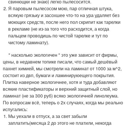
свинющки не знаю) легко пылесосится.
Я паровым пылесосом мою, пар отличная штука,
всякую грязьку и засохшее что-то на ура удаляет без
моющих средств, после него пол скрипит как тарелки
в рекламе (не из-за того что расходится, а когда
пальцем проводишь по чистой тарелке и тут по
чистому ламинату).
" насколько экологичен " это уже зависит от фирмы,
цены, в недавнем топике писали, что самый дешёвый
пахнет химией, мы смотрели на ламинат от 1000 за м^2,
состоит из двп, бумаги и ламинируюещего покрытия.
Плитка наверное экологичнее, хотя и туда добавляют
всякие пластификаторы и верхний защитный слой, но
ламинат (не за 300 руб) всяко экологичней линолеума.
По вопросам всё, теперь о 2х случаях, когда мы реально
испугались:
Мы уехали в отпуск, а за свет забыли
заплатить(месяца 2 до этого не платили, некогда