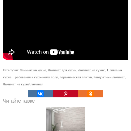
Категории:
Ламинат на кухне
,
Ламинат для кухни
,
Ламинат на кухню
,
Плитка на
кухне
,
Требования к кухонному полу
,
Керамическая плитка
,
Квадратный ламинат
,
Ламинат на кухне\ламинат
Читайте также