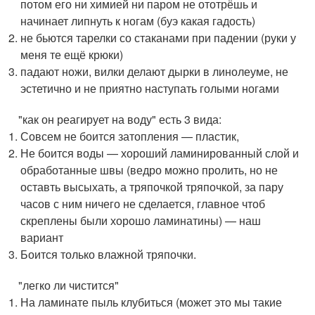
потом его ни химией ни паром не ототрёшь и
начинает липнуть к ногам (буэ какая гадость)
не бьются тарелки со стаканами при падении (руки у
меня те ещё крюки)
падают ножи, вилки делают дырки в линолеуме, не
эстетично и не приятно наступать голыми ногами
"как он реагирует на воду" есть 3 вида:
Совсем не боится затопления — пластик,
Не боится воды — хороший ламинированный слой и
обработанные швы (ведро можно пролить, но не
оставть высыхать, а тряпочкой тряпочкой, за пару
часов с ним ничего не сделается, главное чтоб
скреплены были хорошо ламинатины) — наш
вариант
Боится только влажной тряпочки.
"легко ли чистится"
На ламинате пыль клубиться (может это мы такие