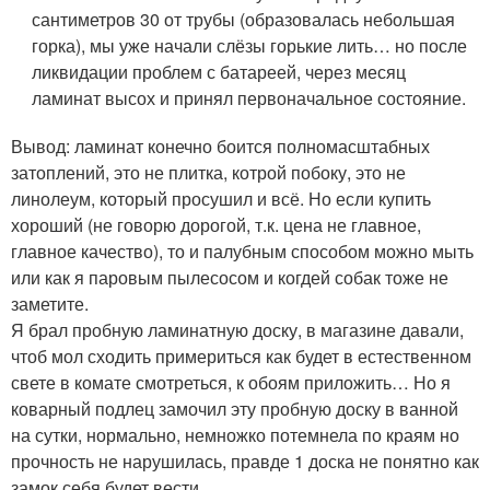
сантиметров 30 от трубы (образовалась небольшая
горка), мы уже начали слёзы горькие лить… но после
ликвидации проблем с батареей, через месяц
ламинат высох и принял первоначальное состояние.
Вывод: ламинат конечно боится полномасштабных
затоплений, это не плитка, котрой побоку, это не
линолеум, который просушил и всё. Но если купить
хороший (не говорю дорогой, т.к. цена не главное,
главное качество), то и палубным способом можно мыть
или как я паровым пылесосом и когдей собак тоже не
заметите.
Я брал пробную ламинатную доску, в магазине давали,
чтоб мол сходить примериться как будет в естественном
свете в комате смотреться, к обоям приложить… Но я
коварный подлец замочил эту пробную доску в ванной
на сутки, нормально, немножко потемнела по краям но
прочность не нарушилась, правде 1 доска не понятно как
замок себя будет вести.