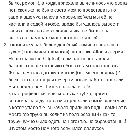
было, ремонт), а когда приехали выяснилось что света
нет, сколько не было света можно представить по
завонявшемуся мясу в морозилке(чем мы её не
чистили и содой и кофе, вроде бы удалось вывести
запах), воды возле холодильника не было, она
высохла, ламинат смог противостоять ей.
в комнате у нас более дешёвый ламинат нежели в
кухне (экономили как могли), но тот же Alloc из серии
Home (на кухне Original). нам плохо поставили
батарею после поклейки обоев и там стало капать.
Жена замотала дырку тряпкой (без моего ведома)?
было это в пятницу и вечером после работы поехали
мы к родителям. Тряпка начала в себя
катастрофически впитывать как губка, прямо
вытягивать воду. когда мы приехали домой, давление
в котле упало т.е. выкачало прилично воды, ламинат в
месте где труба выходит из пола резаный ( как-то
трубу нужно было одеть на него) т.е. не обработанный
и в этом месте немного вспучился радиусом