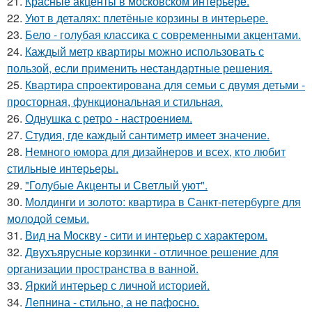
21.
Красные акценты в московском интерьере.
22.
Уют в деталях: плетёные корзины в интерьере.
23.
Бело - голубая классика с современными акцентами.
24.
Каждый метр квартиры можно использовать с
пользой, если применить нестандартные решения.
25.
Квартира спроектирована для семьи с двумя детьми -
просторная, функциональная и стильная.
26.
Однушка с ретро - настроением.
27.
Студия, где каждый сантиметр имеет значение.
28.
Немного юмора для дизайнеров и всех, кто любит
стильные интерьеры.
29.
"Голубые Акценты и Светлый уют".
30.
Молдинги и золото: квартира в Санкт-петербурге для
молодой семьи.
31.
Вид на Москву - сити и интерьер с характером.
32.
Двухъярусные корзинки - отличное решение для
организации пространства в ванной.
33.
Яркий интерьер с личной историей.
34.
Лепнина - стильно, а не пафосно.