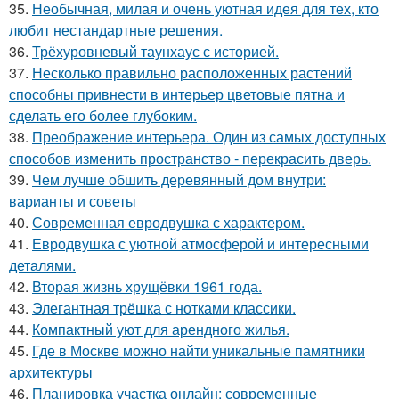
35.
Необычная, милая и очень уютная идея для тех, кто
любит нестандартные решения.
36.
Трёхуровневый таунхаус с историей.
37.
Несколько правильно расположенных растений
способны привнести в интерьер цветовые пятна и
сделать его более глубоким.
38.
Преображение интерьера. Один из самых доступных
способов изменить пространство - перекрасить дверь.
39.
Чем лучше обшить деревянный дом внутри:
варианты и советы
40.
Современная евродвушка с характером.
41.
Евродвушка с уютной атмосферой и интересными
деталями.
42.
Вторая жизнь хрущёвки 1961 года.
43.
Элегантная трёшка с нотками классики.
44.
Компактный уют для арендного жилья.
45.
Где в Москве можно найти уникальные памятники
архитектуры
46.
Планировка участка онлайн: современные