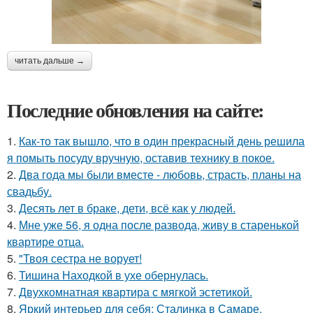
читать дальше →
Последние обновления на сайте:
1.
Как-то так вышло, что в один прекрасный день решила
я помыть посуду вручную, оставив технику в покое.
2.
Два года мы были вместе - любовь, страсть, планы на
свадьбу.
3.
Десять лет в браке, дети, всё как у людей.
4.
Мне уже 56, я одна после развода, живу в старенькой
квартире отца.
5.
"Твоя сестра не ворует!
6.
Тишина Находкой в ухе обернулась.
7.
Двухкомнатная квартира с мягкой эстетикой.
8.
Яркий интерьер для себя: Сталинка в Самаре.