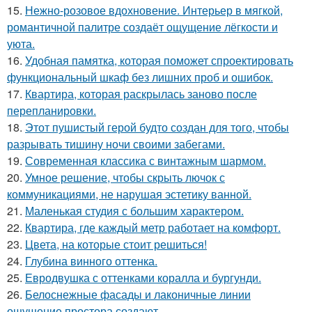
15.
Нежно-розовое вдохновение. Интерьер в мягкой,
романтичной палитре создаёт ощущение лёгкости и
уюта.
16.
Удобная памятка, которая поможет спроектировать
функциональный шкаф без лишних проб и ошибок.
17.
Квартира, которая раскрылась заново после
перепланировки.
18.
Этот пушистый герой будто создан для того, чтобы
разрывать тишину ночи своими забегами.
19.
Современная классика с винтажным шармом.
20.
Умное решение, чтобы скрыть лючок с
коммуникациями, не нарушая эстетику ванной.
21.
Маленькая студия с большим характером.
22.
Квартира, где каждый метр работает на комфорт.
23.
Цвета, на которые стоит решиться!
24.
Глубина винного оттенка.
25.
Евродвушка с оттенками коралла и бургунди.
26.
Белоснежные фасады и лаконичные линии
ощущение простора создают.