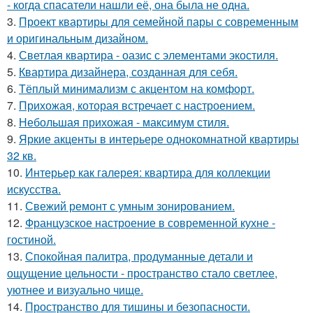
- когда спасатели нашли её, она была не одна.
3.
Проект квартиры для семейной пары с современным
и оригинальным дизайном.
4.
Светлая квартира - оазис с элементами экостиля.
5.
Квартира дизайнера, созданная для себя.
6.
Тёплый минимализм с акцентом на комфорт.
7.
Прихожая, которая встречает с настроением.
8.
Небольшая прихожая - максимум стиля.
9.
Яркие акценты в интерьере однокомнатной квартиры
32 кв.
10.
Интерьер как галерея: квартира для коллекции
искусства.
11.
Свежий ремонт с умным зонированием.
12.
Французское настроение в современной кухне -
гостиной.
13.
Спокойная палитра, продуманные детали и
ощущение цельности - пространство стало светлее,
уютнее и визуально чище.
14.
Пространство для тишины и безопасности.