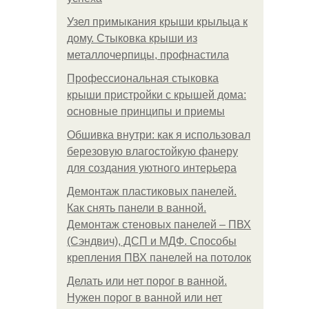
Узел примыкания крыши крыльца к
дому. Стыковка крыши из
металлочерпицы, профнастила
Профессиональная стыковка
крыши пристройки с крышей дома:
основные принципы и приемы
Обшивка внутри: как я использовал
березовую влагостойкую фанеру
для создания уютного интерьера
Демонтаж пластиковых панелей.
Как снять панели в ванной.
Демонтаж стеновых панелей – ПВХ
(Сэндвич), ДСП и МДФ. Способы
крепления ПВХ панелей на потолок
Делать или нет порог в ванной.
Нужен порог в ванной или нет