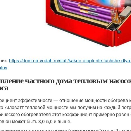
ник:
https://dom-na-vodah.ru/stati/kakoe-otoplenie-luchshe-dly
atov
пление частного дома тепловым насосо
оса
ициент эффективности — отношение мощности обогрева к 
ко киловатт тепловой мощности мы получим на каждый пот
рического ­обогревателя этот коэффициент примерно равен 
ов он может быть 3,0-5,0 и выше.