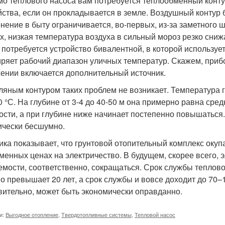
о теплового насоса вам потребуется теплообменный конту
йства, если он прокладывается в земле. Воздушный контур б
нение в быту ограничивается, во-первых, из-за заметного ш
х, низкая температура воздуха в сильный мороз резко сни
 потребуется устройство бивалентной, в которой используе
ряет рабочий диапазон уличных температур. Скажем, прибо
ении включается дополнительный источник.
ляным контуром таких проблем не возникает. Температура 
0 °С. На глубине от 3-4 до 40-50 м она примерно равна ср
ости, а при глубине ниже начинает постепенно повышаться
ически бесшумно.
ика показывает, что грунтовой отопительный комплекс окупа
менных ценах на электричество. В будущем, скорее всего, эл
емости, соответственно, сокращаться. Срок службы теплов
о превышает 20 лет, а срок службы и вовсе доходит до 70–1
вительно, может быть экономически оправданно.
и:
Выгодное отопление
,
Твердотопливные системы
,
Тепловой насос