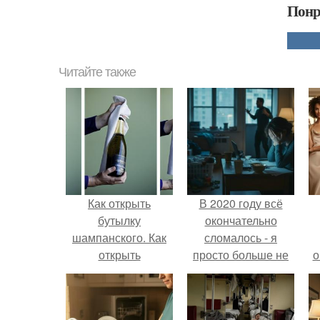
Понр
Читайте также
Как открыть
В 2020 году всё
бутылку
окончательно
шампанского. Как
сломалось - я
открыть
просто больше не
о
шампанское
тянула всё одна.
к