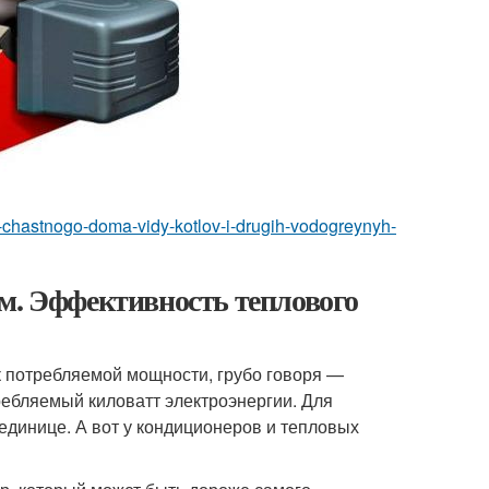
a-chastnogo-doma-vidy-kotlov-i-drugih-vodogreynyh-
м. Эффективность теплового
потребляемой мощности, грубо говоря —
ребляемый киловатт электроэнергии. Для
единице. А вот у кондиционеров и тепловых