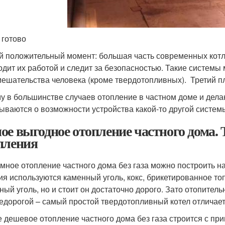
 готово
й положительный момент: большая часть современных котл
одит их работой и следит за безопасностью. Такие системы
мешательства человека (кроме твердотопливных). Третий п
у в большинстве случаев отопление в частном доме и дел
ываются о возможности устройства какой-то другой систем
ое выгодное отопление частного дома.
пления
мное отопление частного дома без газа можно построить на
ия используются каменный уголь, кокс, брикетированное то
ный уголь, но и стоит он достаточно дорого. Зато отопител
недорогой – самый простой твердотопливный котел отличае
 дешевое отопление частного дома без газа строится с пр