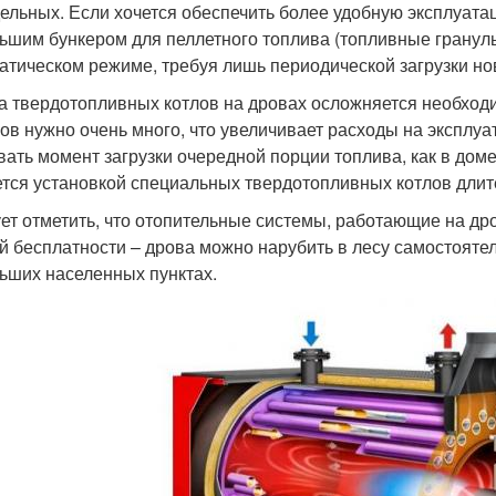
ельных. Если хочется обеспечить более удобную эксплуатац
ьшим бункером для пеллетного топлива (топливные гранулы
атическом режиме, требуя лишь периодической загрузки но
а твердотопливных котлов на дровах осложняется необходи
ров нужно очень много, что увеличивает расходы на эксплу
вать момент загрузки очередной порции топлива, как в дом
тся установкой специальных твердотопливных котлов длит
ет отметить, что отопительные системы, работающие на др
й бесплатности – дрова можно нарубить в лесу самостояте
ьших населенных пунктах.