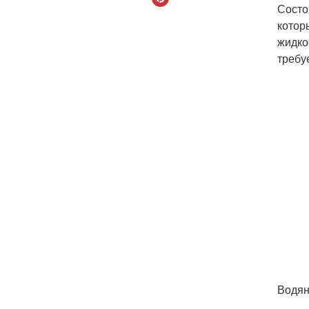
Состо
котор
жидко
требу
Водян