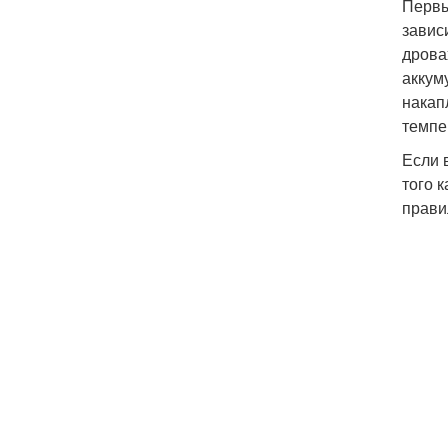
Первы
завис
дрова
аккум
накап
темпе
Если 
того 
прави