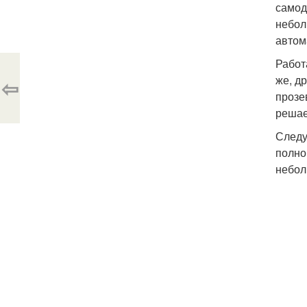
самод
небол
автом
Работ
же, д
⇦
прозе
решае
Следу
полно
небол