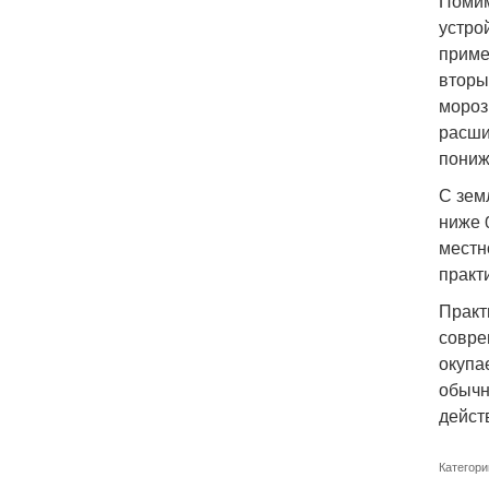
Помим
устро
приме
вторы
мороз
расши
пониж
С зем
ниже 
местн
практ
Практ
совре
окупа
обычн
дейст
Категори