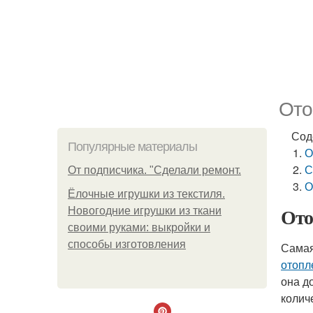
Ото
Сод
Популярные материалы
О
С
От подписчика. "Сделали ремонт.
О
Ёлочные игрушки из текстиля.
Ото
Новогодние игрушки из ткани
своими руками: выкройки и
способы изготовления
Самая
отопл
она д
колич