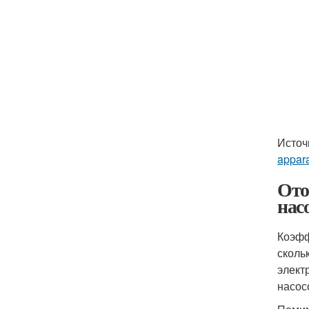
Источ
appar
Ото
нас
Коэфф
сколь
элект
насос