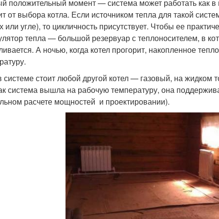
й положительный момент — система может работать как в 
ит от выбора котла. Если источником тепла для такой сист
х или угле), то цикличность присутствует. Чтобы ее практич
улятор тепла — большой резервуар с теплоносителем, в ко
ливается. А ночью, когда котел прогорит, накопленное теп
ратуру.
в системе стоит любой другой котел — газовый, на жидком 
как система вышла на рабочую температуру, она поддержив
льном расчете мощностей и проектировании).