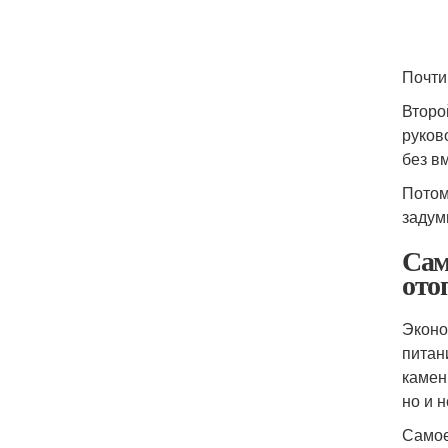
Почти
Второ
руков
без в
Потом
задум
Сам
ото
Эконо
питан
камен
но и 
Самое