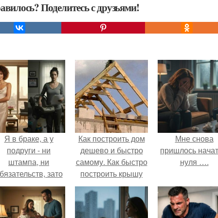
авилось? Поделитесь с друзьями!
Я в браке, а у
Как построить дом
Мне снова
подруги - ни
дешево и быстро
пришлось начат
штампа, ни
самому. Как быстро
нуля ….
бязательств, зато
построить крышу
ключи от новой
дома
вартиры, которую
ей подарил