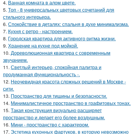
4.
Ванная комната в алом цвете.
5.
Топ - 8 универсальных цветовых сочетаний для
стильного интерьера.
6.
Спокойствие в деталях: спальня в духе минимализма.
7.
Кухня с ретро - настроением.
8.
Городская квартира для активного ритма жизни.
9.
Хранение на кухне под мойкой.
10.
Дореволюционная квартира с современным
звучанием.
11.
Светлый интерьер, спокойная палитра и
продуманная функциональность -.
12.
Неочевидная красота сложных решений в Москве -
сити.
13.
Пространство для тишины и безопасности.
14.
Минималистичное пространство в графитовых тонах.
15.
Такая конструкция визуально расширяет
пространство и делает его более воздушным.
16.
Мини - пространство с характером.
17.
Эстетика кухонных фартуков, в которую невозможно