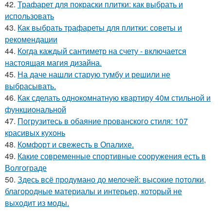
42.
Трафарет для покраски плитки: как выбрать и
использовать
43.
Как выбрать трафареты для плитки: советы и
рекомендации
44.
Когда каждый сантиметр на счету - включается
настоящая магия дизайна.
45.
На даче нашли старую тумбу и решили не
выбрасывать.
46.
Как сделать однокомнатную квартиру 40м стильной и
функциональной
47.
Погрузитесь в обаяние прованского стиля: 107
красивых кухонь
48.
Комфорт и свежесть в Опалихе.
49.
Какие современные спортивные сооружения есть в
Волгограде
50.
Здесь всё продумано до мелочей: высокие потолки,
благородные материалы и интерьер, который не
выходит из моды.