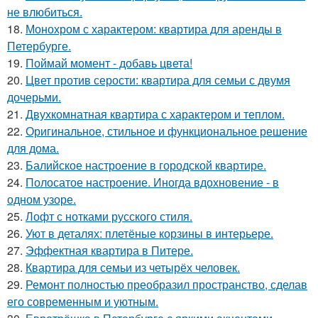
не влюбиться.
18.
Монохром с характером: квартира для аренды в
Петербурге.
19.
Поймай момент - добавь цвета!
20.
Цвет против серости: квартира для семьи с двумя
дочерьми.
21.
Двухкомнатная квартира с характером и теплом.
22.
Оригинальное, стильное и функциональное решение
для дома.
23.
Балийское настроение в городской квартире.
24.
Полосатое настроение. Иногда вдохновение - в
одном узоре.
25.
Лофт с нотками русского стиля.
26.
Уют в деталях: плетёные корзины в интерьере.
27.
Эффектная квартира в Питере.
28.
Квартира для семьи из четырёх человек.
29.
Ремонт полностью преобразил пространство, сделав
его современным и уютным.