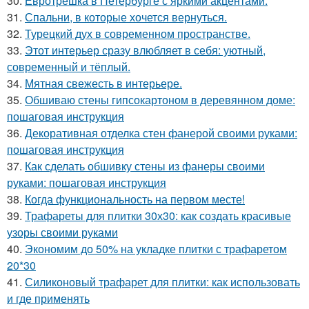
30.
Евротрёшка в Петербурге с яркими акцентами.
31.
Спальни, в которые хочется вернуться.
32.
Турецкий дух в современном пространстве.
33.
Этот интерьер сразу влюбляет в себя: уютный,
современный и тёплый.
34.
Мятная свежесть в интерьере.
35.
Обшиваю стены гипсокартоном в деревянном доме:
пошаговая инструкция
36.
Декоративная отделка стен фанерой своими руками:
пошаговая инструкция
37.
Как сделать обшивку стены из фанеры своими
руками: пошаговая инструкция
38.
Когда функциональность на первом месте!
39.
Трафареты для плитки 30х30: как создать красивые
узоры своими руками
40.
Экономим до 50% на укладке плитки с трафаретом
20*30
41.
Силиконовый трафарет для плитки: как использовать
и где применять