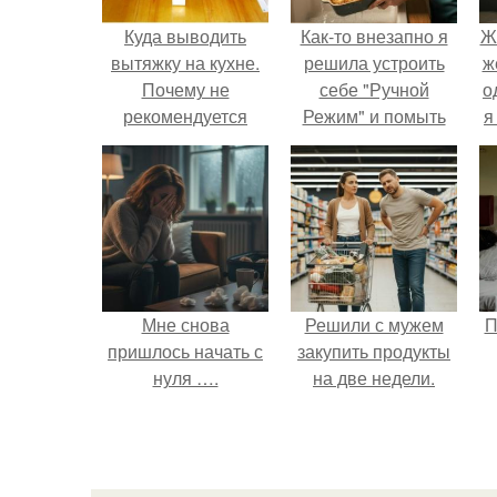
Куда выводить
Как-то внезапно я
Ж
вытяжку на кухне.
решила устроить
ж
Почему не
себе "Ручной
о
рекомендуется
Режим" и помыть
я
выводить вытяжку
посуду без помощи
в вентиляцию
техники.
Мне снова
Решили с мужем
П
пришлось начать с
закупить продукты
нуля ….
на две недели.