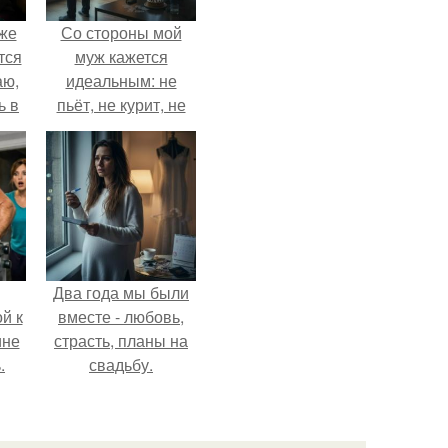
Уже
Со стороны мой
тся
муж кажется
аю,
идеальным: не
ь в
пьёт, не курит, не
.
даёт поводов для
ревности, с
ребёнком
справляется
отлично, да и
готовит лучше
многих.
Два года мы были
й к
вместе - любовь,
ине
страсть, планы на
.
свадьбу.