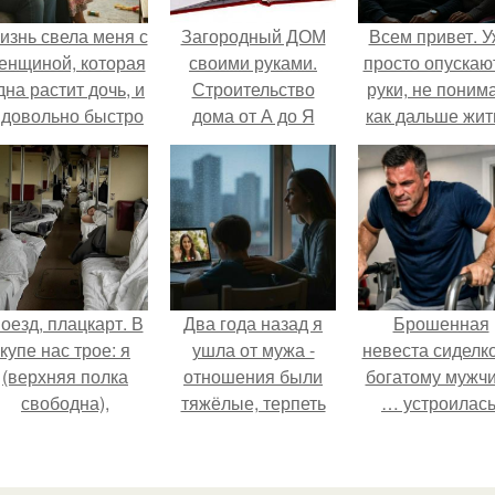
изнь свела меня с
Загородный ДОМ
Всем привет. 
енщиной, которая
своими руками.
просто опускаю
дна растит дочь, и
Строительство
руки, не поним
 довольно быстро
дома от А до Я
как дальше жит
привязался к ним
своими руками
этой ситуации
обеим.
оезд, плацкарт. В
Два года назад я
Брошенная
купе нас трое: я
ушла от мужа -
невеста сиделко
(верхняя полка
отношения были
богатому мужч
свободна),
тяжёлые, терпеть
… устроилась
напротив -
дальше просто не
женщина лет
могла.
сорока с дочкой